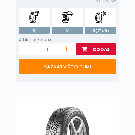
sa PDV-om
C
C
B(71dB)
Odaberite količinu
-
+
SAZNAJ VIŠE O GUMI