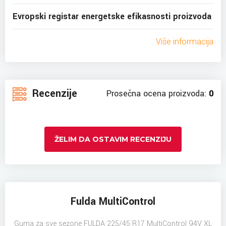
Evropski registar energetske efikasnosti proizvoda
Više informacija
Recenzije
Prosečna ocena proizvoda:
0
ŽELIM DA OSTAVIM RECENZIJU
Fulda MultiControl
Guma za sve sezone FULDA 225/45 R17 MultiControl 94V XL