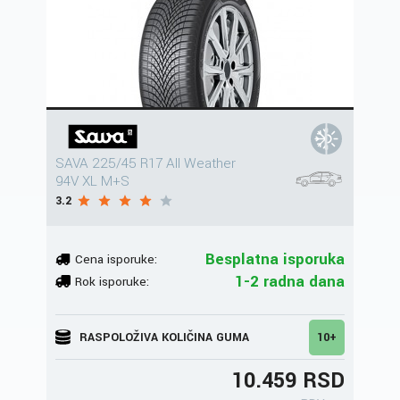
SAVA 225/45 R17 All Weather
94V XL M+S
3.2
Besplatna isporuka
Cena isporuke:
1-2 radna dana
Rok isporuke:
RASPOLOŽIVA KOLIČINA GUMA
10+
10.459 RSD