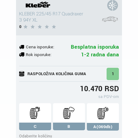
KLEBER 225/45 R17 Quadraxer
3 94Y XL
0
Besplatna isporuka
Cena isporuke:
1-2 radna dana
Rok isporuke:
RASPOLOŽIVA KOLIČINA GUMA
1
10.470 RSD
sa PDV-om
C
B
A(069db)
Odaberite količinu