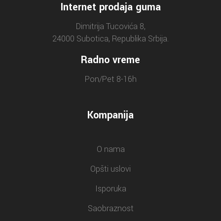
Internet prodaja guma
Dimitrija Tucovića 8,
24000 Subotica, Republika Srbija.
Radno vreme
Pon/Pet 8-16h
Kompanija
O nama
Opšti uslovi
Isporuka
Saobraznost