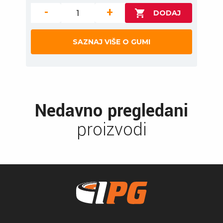
-
+
SAZNAJ VIŠE O GUMI
Nedavno pregledani
proizvodi