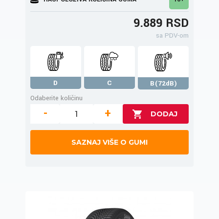
9.889 RSD
sa PDV-om
D
C
B(72dB)
Odaberite količinu
-
+
SAZNAJ VIŠE O GUMI