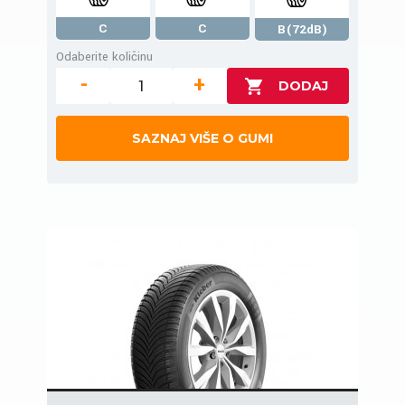
C
C
B(72dB)
Odaberite količinu
-
+
SAZNAJ VIŠE O GUMI