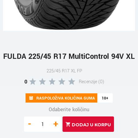
FULDA 225/45 R17 MultiControl 94V XL
225/45 R17 XL FP
0
Recenzije (0)
RASPOLOŽIVA KOLIČINA GUMA
10+
Odaberite količinu
-
+