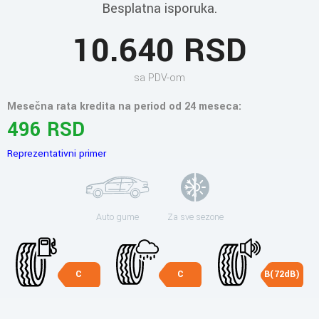
Besplatna isporuka.
10.640 RSD
sa PDV-om
Mesečna rata kredita na period od 24 meseca:
496 RSD
Reprezentativni primer
Auto gume
Za sve sezone
C
C
B(72dB)