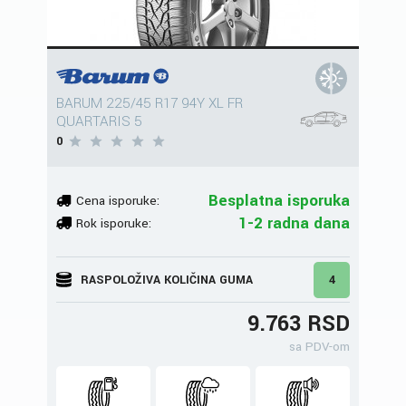
BARUM 225/45 R17 94Y XL FR
QUARTARIS 5
0
Besplatna isporuka
Cena isporuke:
1-2 radna dana
Rok isporuke:
RASPOLOŽIVA KOLIČINA GUMA
4
9.763 RSD
sa PDV-om