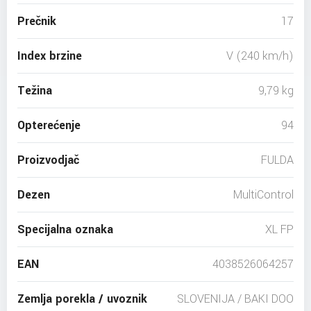
Prečnik
17
Index brzine
V (240 km/h)
Težina
9,79 kg
Opterećenje
94
Proizvodjač
FULDA
Dezen
MultiControl
Specijalna oznaka
XL FP
EAN
4038526064257
Zemlja porekla / uvoznik
SLOVENIJA / BAKI DOO