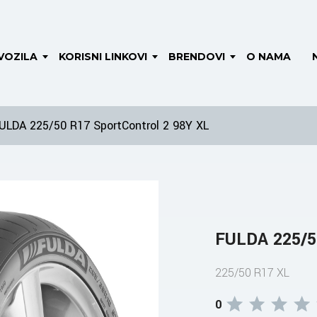
VOZILA
KORISNI LINKOVI
BRENDOVI
O NAMA
ULDA 225/50 R17 SportControl 2 98Y XL
FULDA 225/50
225/50 R17 XL
0