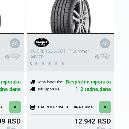
COOPER 225/50 R17 Summer
94Y FP
0
 isporuka
Besplatna isporuka
Cena isporuke:
adna dana
1-2 radna dana
Rok isporuke:
MA
10+
RASPOLOŽIVA KOLIČINA GUMA
10+
09 RSD
12.942 RSD
sa PDV-om
sa PDV-om