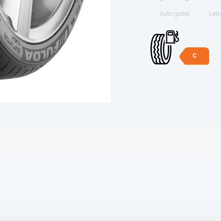
Auto gume
Letn
C