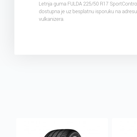
Letnja guma FULDA 225/50 R17 SportControl
dostupna je uz besplatnu isporuku na adres
vulkanizera.