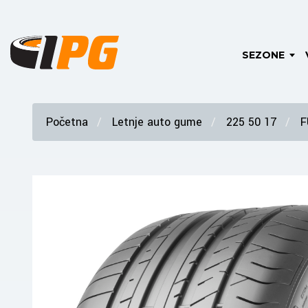
SEZONE
Početna
Letnje auto gume
225 50 17
F