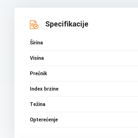
Specifikacije
Širina
Visina
Prečnik
Index brzine
Težina
Opterećenje