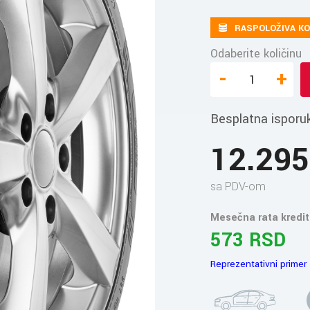
RASPOLOŽIVA KO
Odaberite količinu
-
+
Besplatna isporu
12.29
sa PDV-om
Mesečna rata kredit
573 RSD
Reprezentativni primer