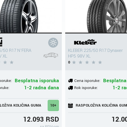
/50 R17 N'FERA
KLEBER 225/50 R17 Dynaxer
V XL
HP5 98V XL
0
Besplatna isporuka
Besplatna
poruke:
Cena isporuke:
1-2 radna dana
1-2 r
oruke:
Rok isporuke:
LOŽIVA KOLIČINA GUMA
10+
RASPOLOŽIVA KOLIČINA GU
12.093 RSD
12.0
sa PDV-om