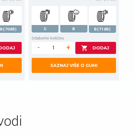
C
B
B(70dB)
B(71dB)
Odaberite količinu
-
+
MI
SAZNAJ VIŠE O GUMI
vodi