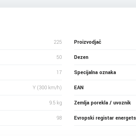
225
Proizvodjač
50
Dezen
17
Specijalna oznaka
Y (300 km/h)
EAN
9.5 kg
Zemlja porekla / uvoznik
98
Evropski registar energet