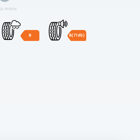
ja sezona
B
B(71db)