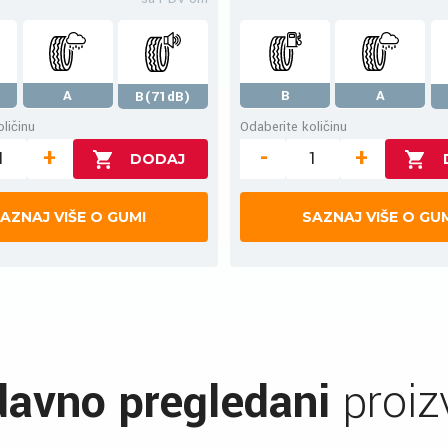
A
B
A
B(71dB)
ličinu
Odaberite količinu
+
-
+
AZNAJ VIŠE O GUMI
SAZNAJ VIŠE O GU
avno pregledani
proiz