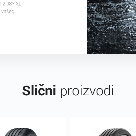
 2 98Y XL
u vašeg
Slični
proizvodi