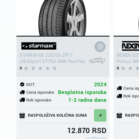
STARMAXX 225/50 ZR17
NEXEN 225
UltraSport ST760 94W Run-Flat
Primus 98
0
0
2024
DOT:
Cena is
Besplatna isporuka
Cena isporuke:
Rok isp
1-2 radna dana
Rok isporuke:
RASPOLOŽIVA KOLIČINA GUMA
4
RASPO
12.870 RSD
sa PDV-om