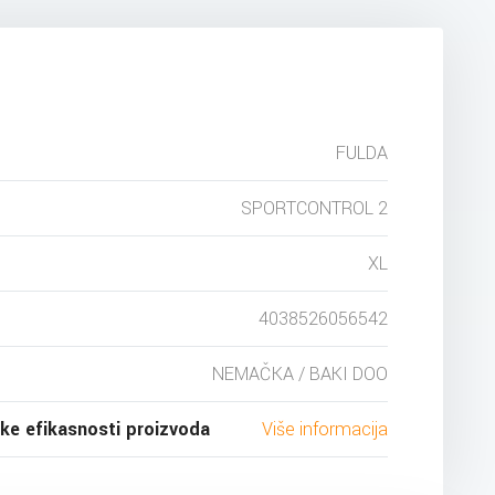
FULDA
SPORTCONTROL 2
XL
4038526056542
NEMAČKA / BAKI DOO
ske efikasnosti proizvoda
Više informacija