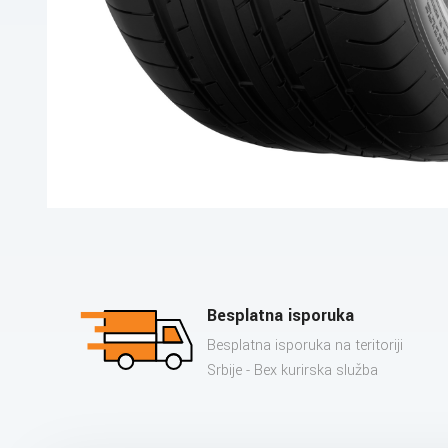
Besplatna isporuka
Besplatna isporuka na teritoriji
Srbije - Bex kurirska služba