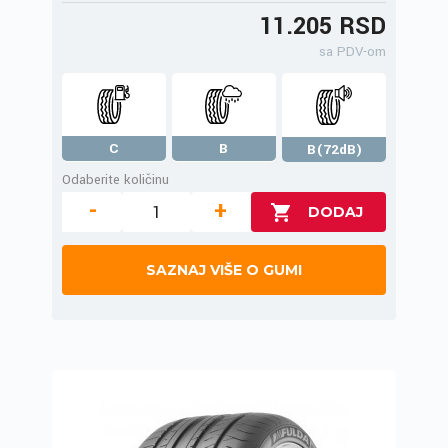
11.205 RSD
sa PDV-om
C
B
B(72dB)
Odaberite količinu
-
+
SAZNAJ VIŠE O GUMI