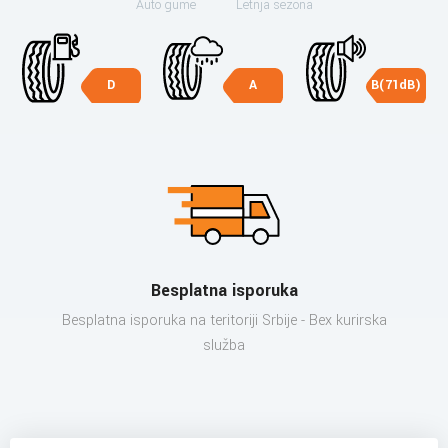
Auto gume
Letnja sezona
D
A
B(71dB)
Besplatna isporuka
Besplatna isporuka na teritoriji Srbije - Bex kurirska
služba