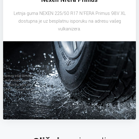
Letnja guma NEXEN 225/50 R17 N'FERA Primus 98V XL
dostupna je uz besplatnu isporuku na adresu vašeg
vulkanizera.