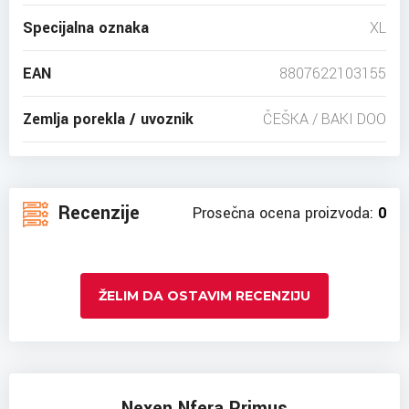
Specijalna oznaka
XL
EAN
8807622103155
Zemlja porekla / uvoznik
ČEŠKA / BAKI DOO
Recenzije
Prosečna ocena proizvoda:
0
ŽELIM DA OSTAVIM RECENZIJU
Nexen Nfera Primus