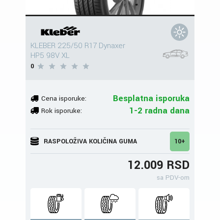
KLEBER 225/50 R17 Dynaxer
HP5 98V XL
0
Besplatna isporuka
Cena isporuke:
1-2 radna dana
Rok isporuke:
RASPOLOŽIVA KOLIČINA GUMA
10+
12.009 RSD
sa PDV-om