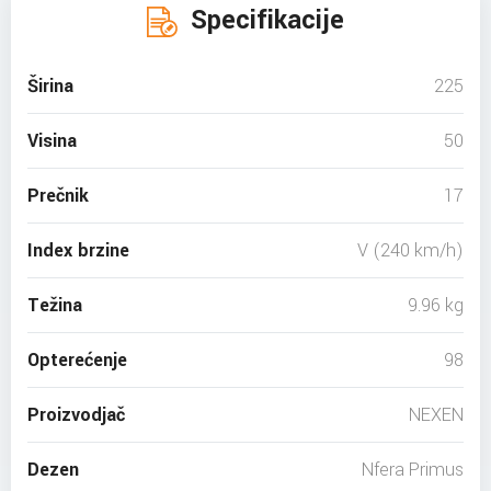
Specifikacije
Širina
225
Visina
50
Prečnik
17
Index brzine
V (240 km/h)
Težina
9.96 kg
Opterećenje
98
Proizvodjač
NEXEN
Dezen
Nfera Primus