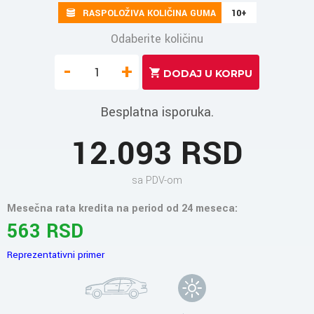
RASPOLOŽIVA KOLIČINA GUMA
10+
Odaberite količinu
-
+
Besplatna isporuka.
12.093 RSD
sa PDV-om
Mesečna rata kredita na period od 24 meseca:
563 RSD
Reprezentativni primer