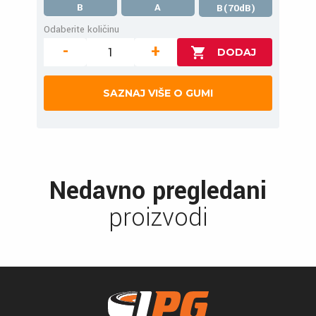
B
A
B(70dB)
Odaberite količinu
-
+
SAZNAJ VIŠE O GUMI
Nedavno pregledani
proizvodi