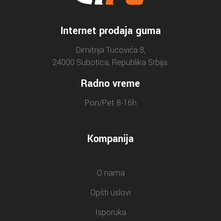
Internet prodaja guma
Dimitrija Tucovića 8,
24000 Subotica, Republika Srbija.
Radno vreme
Pon/Pet 8-16h
Kompanija
O nama
Opšti uslovi
Isporuka