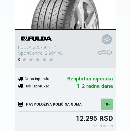
FULDA 225/50 R17
SportControl 2 98Y XL
0
Besplatna isporuka
Cena isporuke:
1-2 radna dana
Rok isporuke:
RASPOLOŽIVA KOLIČINA GUMA
10+
12.295 RSD
sa PDV-om