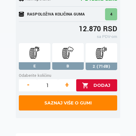
RASPOLOŽIVA KOLIČINA GUMA
4
12.870 RSD
sa PDV-om
E
B
2 (71dB)
Odaberite količinu
-
+
SAZNAJ VIŠE O GUMI