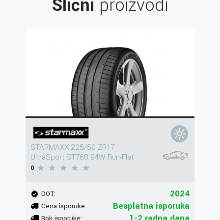
Slični
proizvodi
STARMAXX 225/50 ZR17
UltraSport ST760 94W Run-Flat
0
2024
DOT:
Besplatna isporuka
Cena isporuke:
1-2 radna dana
Rok isporuke: