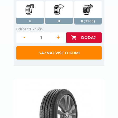
C
B
B(71db)
Odaberite količinu
-
+
SAZNAJ VIŠE O GUMI