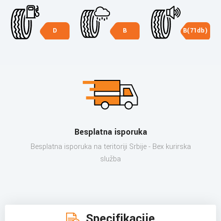
D
B
B(71db)
Besplatna isporuka
Besplatna isporuka na teritoriji Srbije - Bex kurirska
služba
Specifikacije