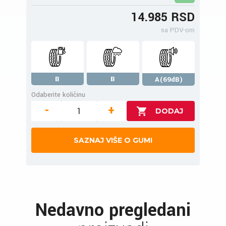
14.985 RSD
sa PDV-om
B
B
A(69dB)
Odaberite količinu
-
+
SAZNAJ VIŠE O GUMI
Nedavno pregledani