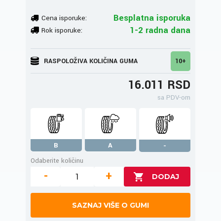
Besplatna isporuka
Cena isporuke:
1-2 radna dana
Rok isporuke:
RASPOLOŽIVA KOLIČINA GUMA
10+
16.011 RSD
sa PDV-om
B
A
-
Odaberite količinu
-
+
SAZNAJ VIŠE O GUMI