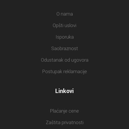
O nama
Opšti uslovi
Isporuka
Saobraznost
Odustanak od ugovora
Postupak reklamacije
Linkovi
Plaćanje cene
Zaštita privatnosti