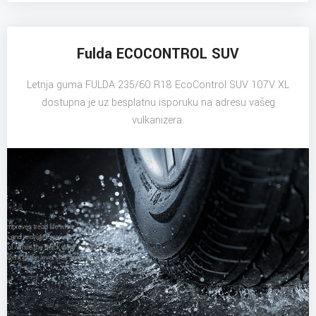
Fulda ECOCONTROL SUV
Letnja guma FULDA 235/60 R18 EcoControl SUV 107V XL
dostupna je uz besplatnu isporuku na adresu vašeg
vulkanizera.