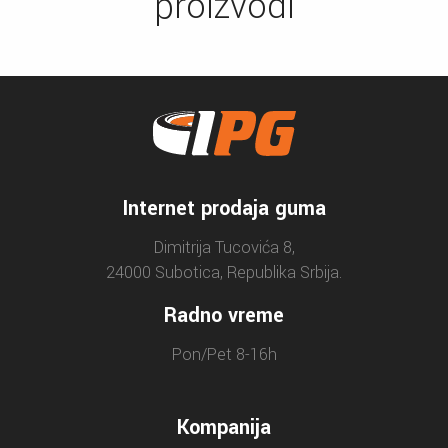
proizvodi
Internet prodaja guma
Dimitrija Tucovića 8,
24000 Subotica, Republika Srbija.
Radno vreme
Pon/Pet 8-16h
Kompanija