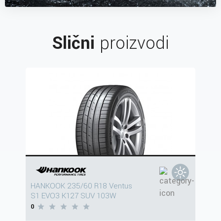
Slični
proizvodi
HANKOOK 235/60 R18 Ventus
S1 EVO3 K127 SUV 103W
0