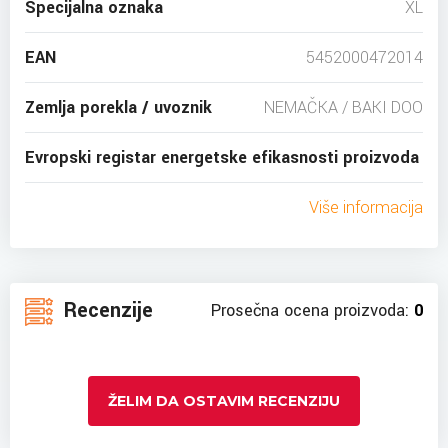
Specijalna oznaka
XL
EAN
5452000472014
Zemlja porekla / uvoznik
NEMAČKA / BAKI DOO
Evropski registar energetske efikasnosti proizvoda
Više informacija
Recenzije
Prosečna ocena proizvoda:
0
ŽELIM DA OSTAVIM RECENZIJU