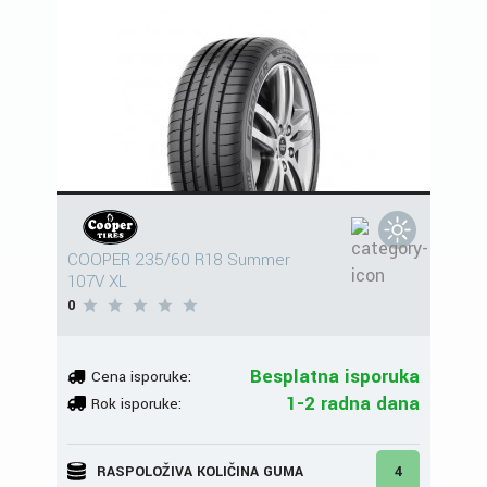
COOPER 235/60 R18 Summer
107V XL
0
Besplatna isporuka
Cena isporuke:
1-2 radna dana
Rok isporuke:
RASPOLOŽIVA KOLIČINA GUMA
4