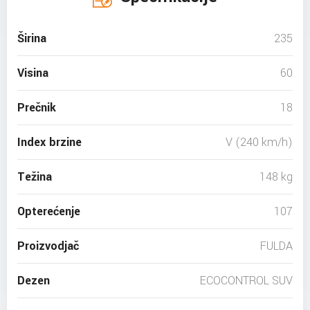
Širina
235
Visina
60
Prečnik
18
Index brzine
V (240 km/h)
Težina
148 kg
Opterećenje
107
Proizvodjač
FULDA
Dezen
ECOCONTROL SUV