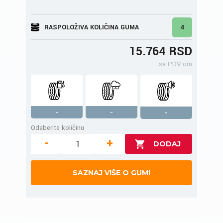
RASPOLOŽIVA KOLIČINA GUMA
4
15.764 RSD
sa PDV-om
-
-
-
Odaberite količinu
-
+
SAZNAJ VIŠE O GUMI