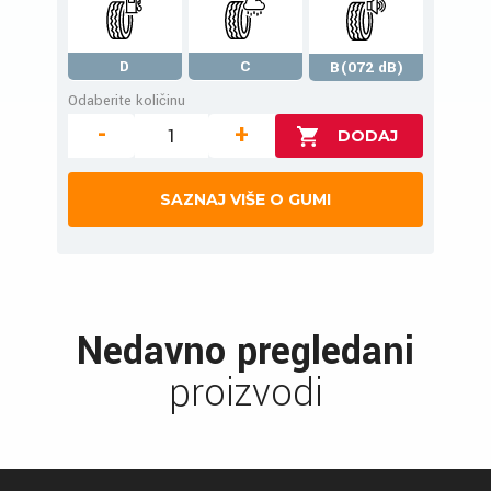
D
C
B(072 dB)
Odaberite količinu
-
+
SAZNAJ VIŠE O GUMI
Nedavno pregledani
proizvodi