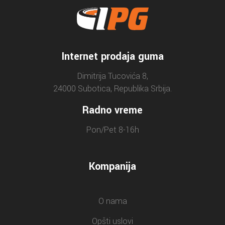
Internet prodaja guma
Dimitrija Tucovića 8,
24000 Subotica, Republika Srbija.
Radno vreme
Pon/Pet 8-16h
Kompanija
O nama
Opšti uslovi