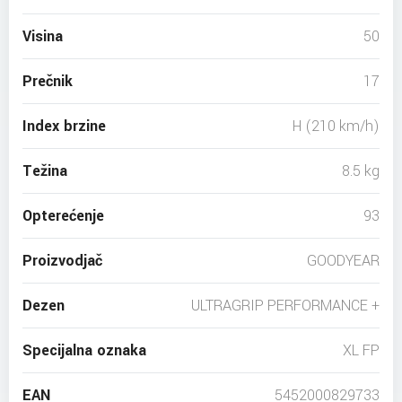
Visina
50
Prečnik
17
Index brzine
H (210 km/h)
Težina
8.5 kg
Opterećenje
93
Proizvodjač
GOODYEAR
Dezen
ULTRAGRIP PERFORMANCE +
Specijalna oznaka
XL FP
EAN
5452000829733