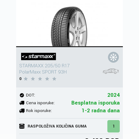
STARMAXX 205/50 R17
PolarMaxx SPORT 93H
0
2024
DOT:
Besplatna isporuka
Cena isporuke:
1-2 radna dana
Rok isporuke:
RASPOLOŽIVA KOLIČINA GUMA
1