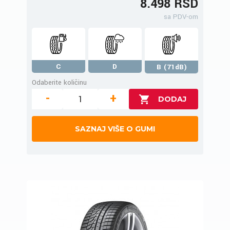
8.498 RSD
sa PDV-om
C
D
B (71dB)
Odaberite količinu
-
+
SAZNAJ VIŠE O GUMI