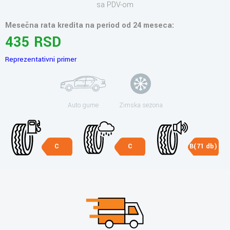
sa PDV-om
Mesečna rata kredita na period od 24 meseca:
435 RSD
Reprezentativni primer
Auto gume
Zimska sezona
C
C
B(71 db)