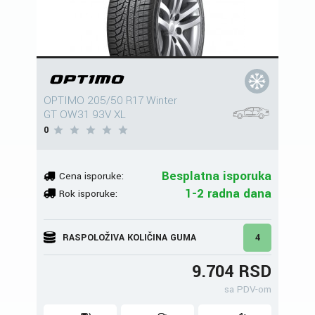
OPTIMO 205/50 R17 Winter
GT OW31 93V XL
0
Besplatna isporuka
Cena isporuke:
1-2 radna dana
Rok isporuke:
RASPOLOŽIVA KOLIČINA GUMA
4
9.704 RSD
sa PDV-om