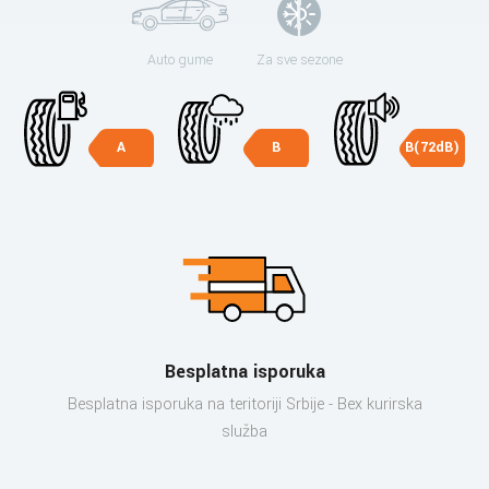
Auto gume
Za sve sezone
A
B
B(72dB)
Besplatna isporuka
Besplatna isporuka na teritoriji Srbije - Bex kurirska
služba