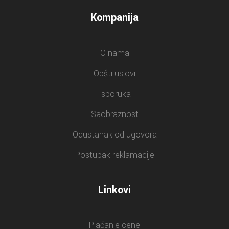
Kompanija
O nama
Opšti uslovi
Isporuka
Saobraznost
Odustanak od ugovora
Postupak reklamacije
Linkovi
Plaćanje cene