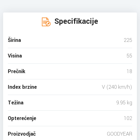
Specifikacije
Širina
225
Visina
55
Prečnik
18
Index brzine
V (240 km/h)
Težina
9.95 kg
Opterećenje
102
Proizvodjač
GOODYEAR