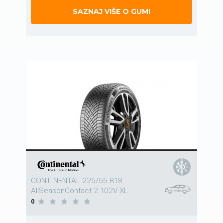
SAZNAJ VIŠE O GUMI
CONTINENTAL 225/55 R18
AllSeasonContact 2 102V XL
0