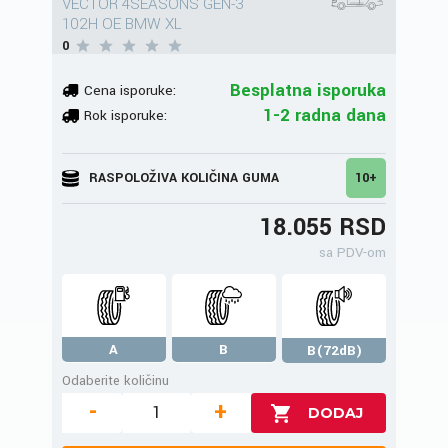
VECTOR 4SEASONS GEN-3
102H OE BMW XL
0
Besplatna isporuka
Cena isporuke:
1-2 radna dana
Rok isporuke:
RASPOLOŽIVA KOLIČINA GUMA
10+
18.055 RSD
sa PDV-om
A
B
B(72dB)
Odaberite količinu
-
+