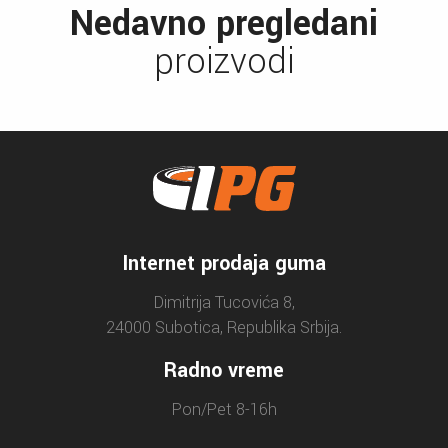
Nedavno pregledani
proizvodi
Internet prodaja guma
Dimitrija Tucovića 8,
24000 Subotica, Republika Srbija.
Radno vreme
Pon/Pet 8-16h