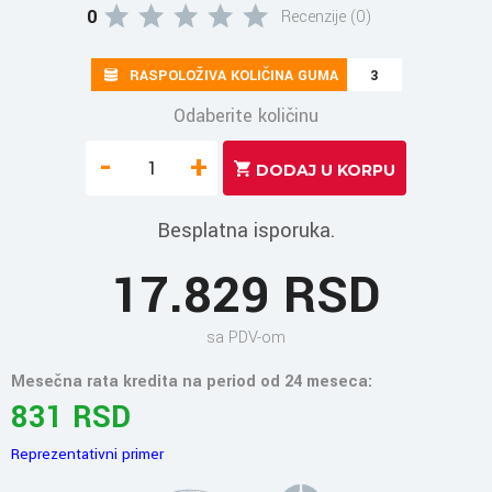
0
Recenzije (0)
RASPOLOŽIVA KOLIČINA GUMA
3
Odaberite količinu
-
+
Besplatna isporuka.
17.829 RSD
sa PDV-om
Mesečna rata kredita na period od 24 meseca:
831 RSD
Reprezentativni primer