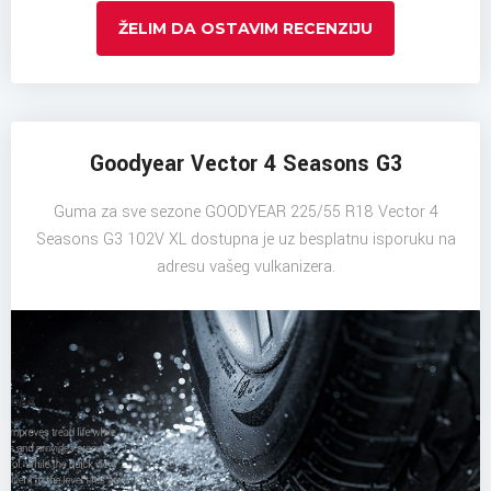
ŽELIM DA OSTAVIM RECENZIJU
Goodyear Vector 4 Seasons G3
Guma za sve sezone GOODYEAR 225/55 R18 Vector 4
Seasons G3 102V XL dostupna je uz besplatnu isporuku na
adresu vašeg vulkanizera.