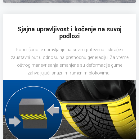
Sjajna upravljivost i kočenje na suvoj
podlozi
Poboljšano je upravljanje na suvim putevima i skraćen
zaustavni put u odnosu na prethodnu generaciju. Za vreme
oštrog manevrisanja smanjene su deformacije gume
zahvaljujući snažnim ramenim blokovima.