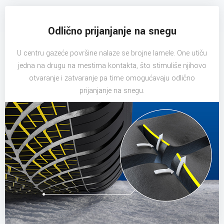
Odlično prijanjanje na snegu
U centru gazeće površine nalaze se brojne lamele. One utiču
jedna na drugu na mestima kontakta, što stimuliše njihovo
otvaranje i zatvaranje pa time omogućavaju odlično
prijanjanje na snegu.