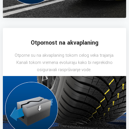
Otpornost na akvaplaning
Otporne su na akvaplaning tokom celog veka trajanja.
Kanali tokom vremena evoluiraju kako bi neprekidno
osiguravali raspršivanje vode.