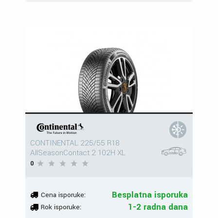
CONTINENTAL 225/55 R18
AllSeasonContact 2 102H XL
0
Besplatna isporuka
Cena isporuke:
1-2 radna dana
Rok isporuke: