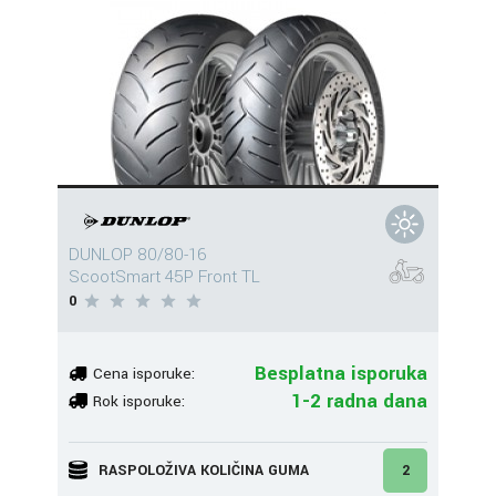
DUNLOP 80/80-16
ScootSmart 45P Front TL
0
Besplatna isporuka
Cena isporuke:
1-2 radna dana
Rok isporuke:
RASPOLOŽIVA KOLIČINA GUMA
2