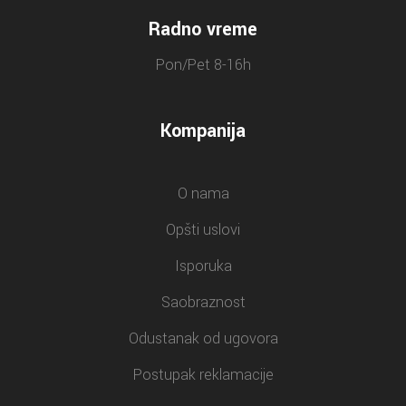
Radno vreme
Pon/Pet 8-16h
Kompanija
O nama
Opšti uslovi
Isporuka
Saobraznost
Odustanak od ugovora
Postupak reklamacije