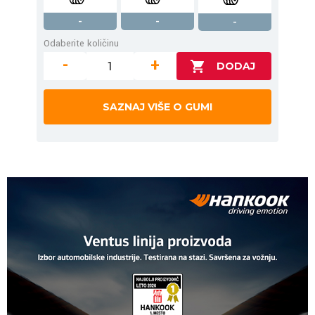
-
-
-
Odaberite količinu
-
+
SAZNAJ VIŠE O GUMI