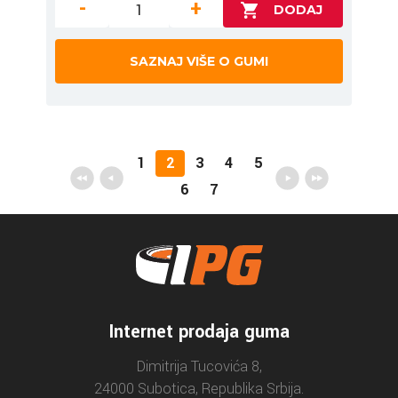
-
+
SAZNAJ VIŠE O GUMI
1
2
3
4
5
6
7
Internet prodaja guma
Dimitrija Tucovića 8,
24000 Subotica, Republika Srbija.