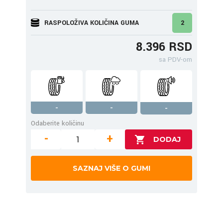
RASPOLOŽIVA KOLIČINA GUMA
2
8.396 RSD
sa PDV-om
-
-
-
Odaberite količinu
-
+
SAZNAJ VIŠE O GUMI