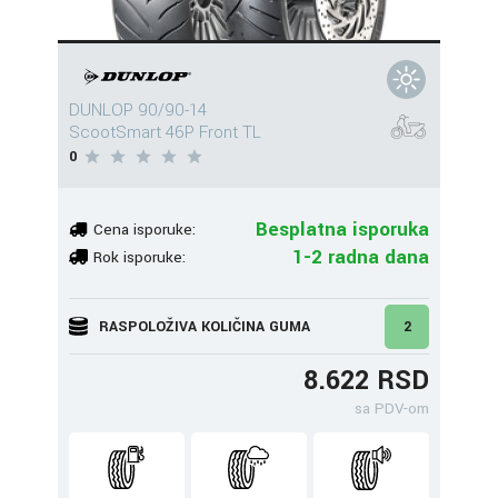
DUNLOP 90/90-14
ScootSmart 46P Front TL
0
Besplatna isporuka
Cena isporuke:
1-2 radna dana
Rok isporuke:
RASPOLOŽIVA KOLIČINA GUMA
2
8.622 RSD
sa PDV-om