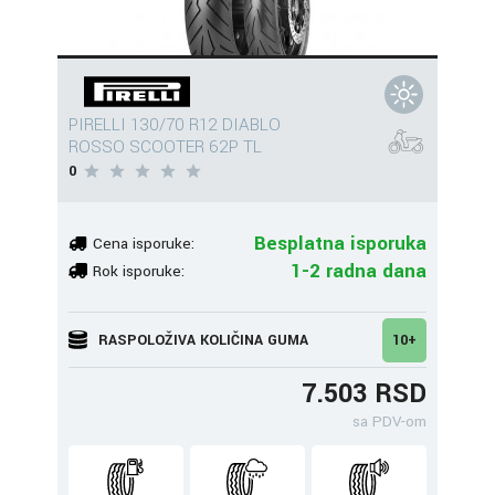
PIRELLI 130/70 R12 DIABLO
ROSSO SCOOTER 62P TL
0
Besplatna isporuka
Cena isporuke:
1-2 radna dana
Rok isporuke:
RASPOLOŽIVA KOLIČINA GUMA
10+
7.503 RSD
sa PDV-om