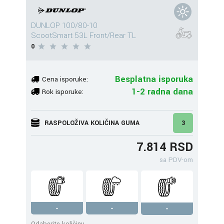
DUNLOP 100/80-10
ScootSmart 53L Front/Rear TL
0
Besplatna isporuka
Cena isporuke:
1-2 radna dana
Rok isporuke:
RASPOLOŽIVA KOLIČINA GUMA
3
7.814 RSD
sa PDV-om
-
-
-
Odaberite količinu