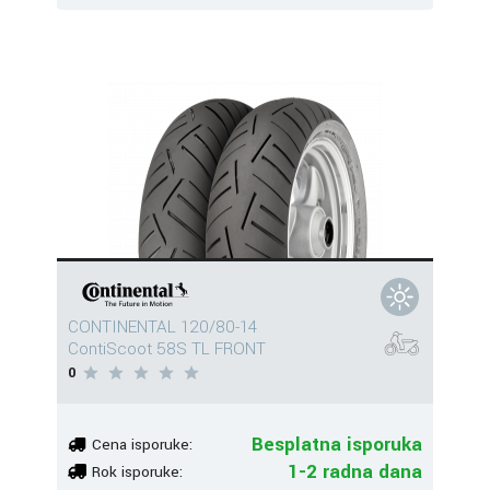
CONTINENTAL 120/80-14
ContiScoot 58S TL FRONT
0
Besplatna isporuka
Cena isporuke:
1-2 radna dana
Rok isporuke: