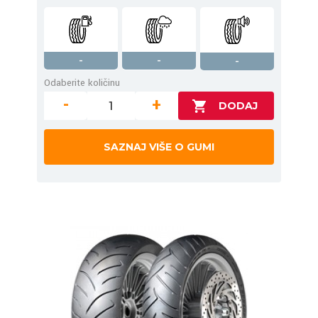
-
-
-
Odaberite količinu
-
+
SAZNAJ VIŠE O GUMI