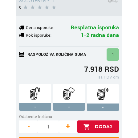
SCOOTER 64P TL
0
Besplatna isporuka
Cena isporuke:
1-2 radna dana
Rok isporuke:
RASPOLOŽIVA KOLIČINA GUMA
1
7.918 RSD
sa PDV-om
-
-
-
Odaberite količinu
-
+