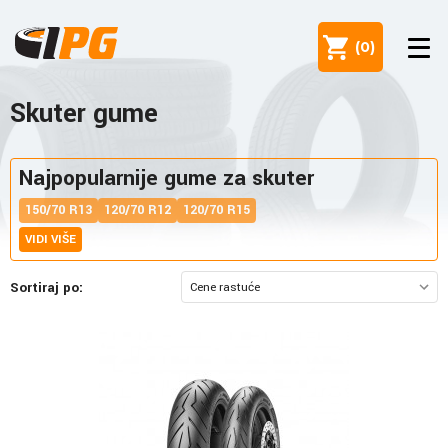
(
0
)
Skuter gume
Najpopularnije gume za skuter
150/70 R13
120/70 R12
120/70 R15
VIDI VIŠE
Sortiraj po: