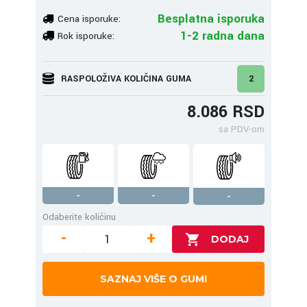
Besplatna isporuka
Cena isporuke:
1-2 radna dana
Rok isporuke:
RASPOLOŽIVA KOLIČINA GUMA
2
8.086 RSD
sa PDV-om
-
-
-
Odaberite količinu
-
+
SAZNAJ VIŠE O GUMI