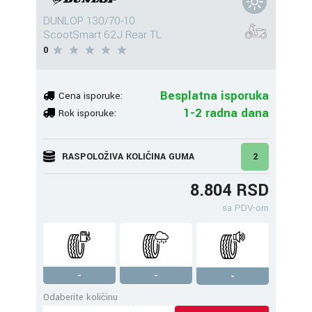
DUNLOP 130/70-10
ScootSmart 62J Rear TL
0
Besplatna isporuka
Cena isporuke:
1-2 radna dana
Rok isporuke:
RASPOLOŽIVA KOLIČINA GUMA
2
8.804 RSD
sa PDV-om
-
-
-
Odaberite količinu