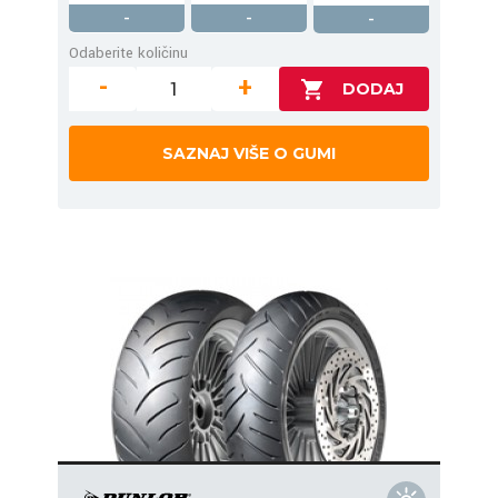
-
-
-
Odaberite količinu
-
+
SAZNAJ VIŠE O GUMI