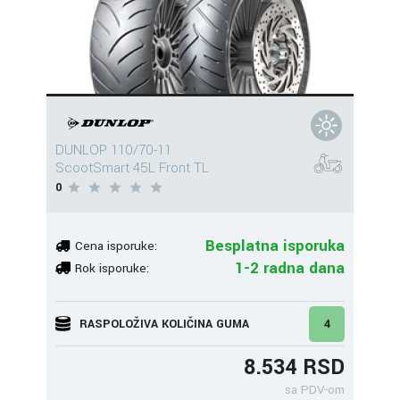
DUNLOP 110/70-11
ScootSmart 45L Front TL
0
Besplatna isporuka
Cena isporuke:
1-2 radna dana
Rok isporuke:
RASPOLOŽIVA KOLIČINA GUMA
4
8.534 RSD
sa PDV-om