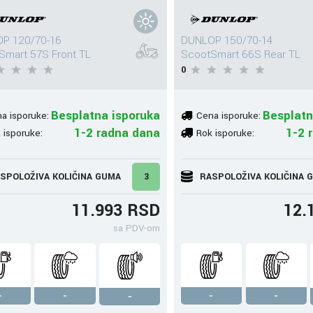
P 120/70-16
DUNLOP 150/70-14
Smart 57S Front TL
ScootSmart 66S Rear TL
0
Besplatna isporuka
Besplatn
a isporuke:
Cena isporuke:
1-2 radna dana
1-2 
 isporuke:
Rok isporuke:
SPOLOŽIVA KOLIČINA GUMA
3
RASPOLOŽIVA KOLIČINA 
11.993 RSD
12.
sa PDV-om
-
-
-
-
-