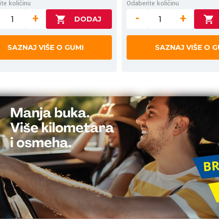
te količinu
Odaberite količinu
+
-
+
SAZNAJ VIŠE O GUMI
SAZNAJ VIŠE O G