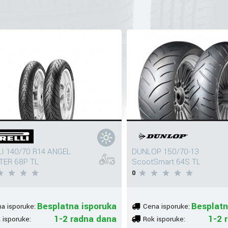
LI 140/70 R14 ANGEL
DUNLOP 150/70-13
ER 68P TL
ScootSmart 64S TL
0
Besplatna isporuka
Besplatn
a isporuke:
Cena isporuke:
1-2 radna dana
1-2 
 isporuke:
Rok isporuke: