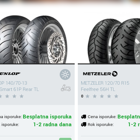
P 140/70-13
METZELER 120/70 R15
Smart 61P Rear TL
Feelfree 56H TL
0
Besplatna isporuka
Besplatn
a isporuke:
Cena isporuke:
1-2 radna dana
1-2 
 isporuke:
Rok isporuke: