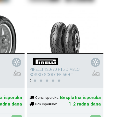
PIRELLI 120/70 R15 DIABLO
ROSSO SCOOTER 56H TL
0
a isporuka
Besplatna isporuka
Cena isporuke:
radna dana
1-2 radna dana
Rok isporuke: