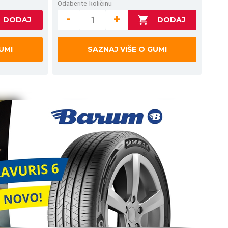
Odaberite količinu
-
+
UMI
SAZNAJ VIŠE O GUMI