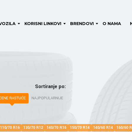
VOZILA
KORISNI LINKOVI
BRENDOVI
O NAMA
Sortiranje po:
CENE RASTUĆE
NAJPOPULARNIJE
110/70 R16
130/70 R12
140/70 R16
150/70 R14
140/60 R14
160/60 