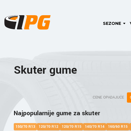
SEZONE
Skuter gume
CENE OPADAJUĆE
Najpopularnije gume za skuter
150/70 R13
120/70 R12
120/70 R15
140/70 R14
160/60 R15