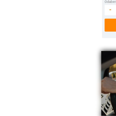
Odaberi
-