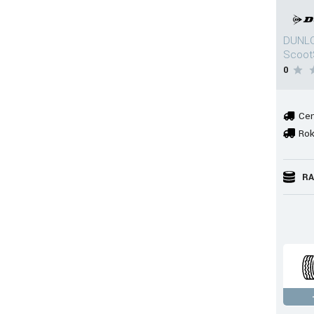
DUNLO
Scoot
0
Cen
Rok
RA