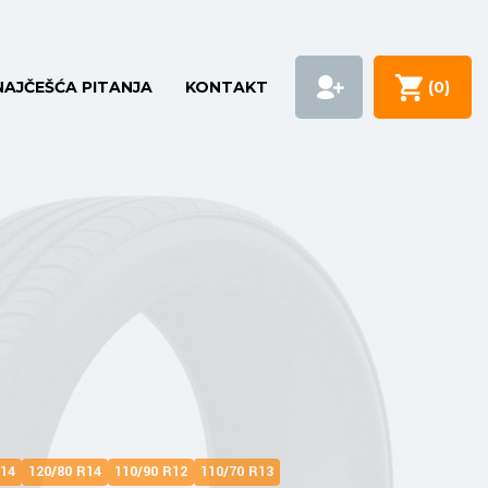
NAJČEŠĆA PITANJA
KONTAKT
(
0
)
R14
120/80 R14
110/90 R12
110/70 R13