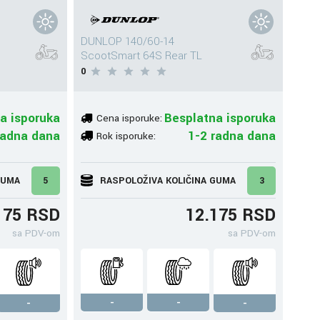
DUNLOP 140/60-14
ScootSmart 64S Rear TL
0
a isporuka
Besplatna isporuka
Cena isporuke:
radna dana
1-2 radna dana
Rok isporuke:
GUMA
5
RASPOLOŽIVA KOLIČINA GUMA
3
175 RSD
12.175 RSD
sa PDV-om
sa PDV-om
-
-
-
-