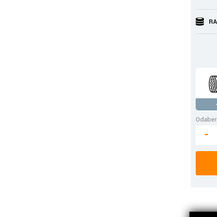
RA
Odaberi
-