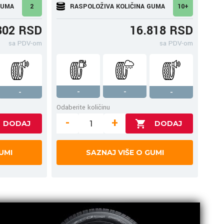
GUMA
2
RASPOLOŽIVA KOLIČINA GUMA
10+
302 RSD
16.818 RSD
sa PDV-om
sa PDV-om
-
-
-
-
Odaberite količinu
-
+
UMI
SAZNAJ VIŠE O GUMI