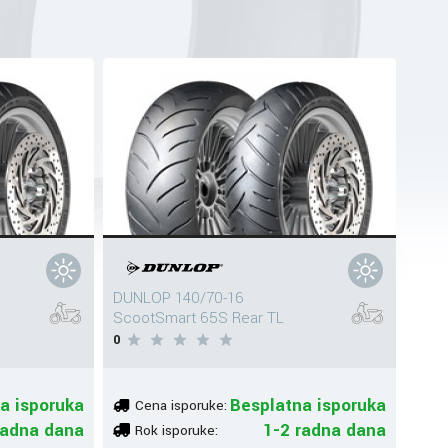
DUNLOP 140/70-16
ScootSmart 65S Rear TL
0
a isporuka
Besplatna isporuka
Cena isporuke:
radna dana
1-2 radna dana
Rok isporuke: