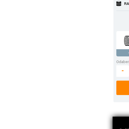
RA
Odaberi
-