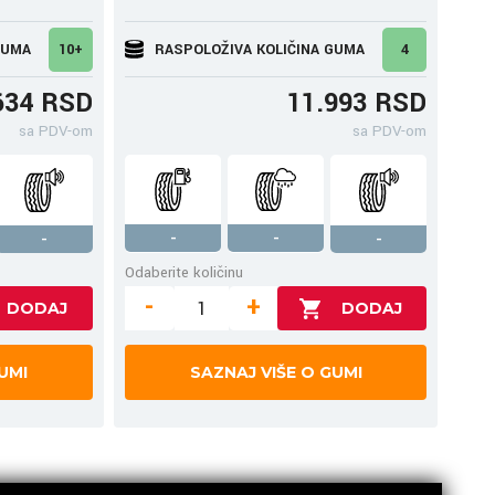
GUMA
10+
RASPOLOŽIVA KOLIČINA GUMA
4
634 RSD
11.993 RSD
sa PDV-om
sa PDV-om
-
-
-
-
Odaberite količinu
-
+
UMI
SAZNAJ VIŠE O GUMI