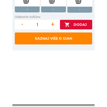
-
-
-
Odaberite količinu
-
+
SAZNAJ VIŠE O GUMI