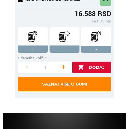
16.588 RSD
sa PDV-om
-
-
-
Odaberite količinu
-
+
SAZNAJ VIŠE O GUMI