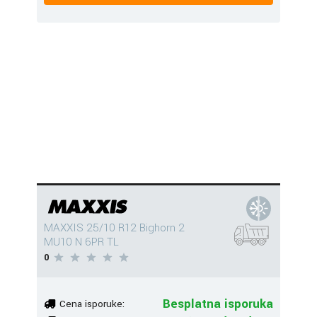
MAXXIS 25/10 R12 Bighorn 2
MU10 N 6PR TL
0
Besplatna isporuka
Cena isporuke: