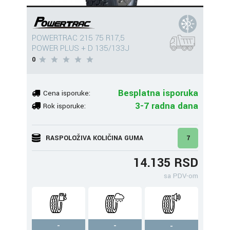
POWERTRAC 215 75 R17,5
POWER PLUS + D 135/133J
0
Besplatna isporuka
Cena isporuke:
3-7 radna dana
Rok isporuke:
RASPOLOŽIVA KOLIČINA GUMA
7
14.135 RSD
sa PDV-om
-
-
-