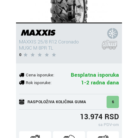
MAXXIS 25/8 R12 Coronado
MU9C M 8PR TL
0
Besplatna isporuka
Cena isporuke:
1-2 radna dana
Rok isporuke:
RASPOLOŽIVA KOLIČINA GUMA
6
13.974 RSD
sa PDV-om