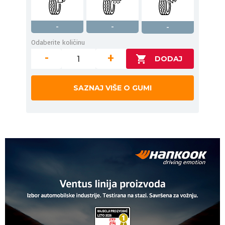
-
-
-
Odaberite količinu
-
+
SAZNAJ VIŠE O GUMI