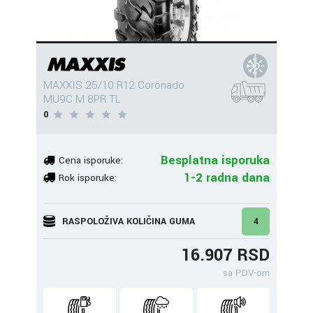
MAXXIS 25/10 R12 Coronado
MU9C M 8PR TL
0
Besplatna isporuka
Cena isporuke:
1-2 radna dana
Rok isporuke:
RASPOLOŽIVA KOLIČINA GUMA
4
16.907 RSD
sa PDV-om