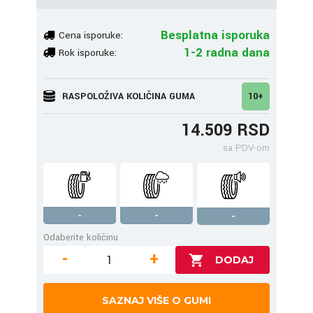
Besplatna isporuka
Cena isporuke:
1-2 radna dana
Rok isporuke:
RASPOLOŽIVA KOLIČINA GUMA
10+
14.509 RSD
sa PDV-om
-
-
-
Odaberite količinu
-
+
SAZNAJ VIŠE O GUMI