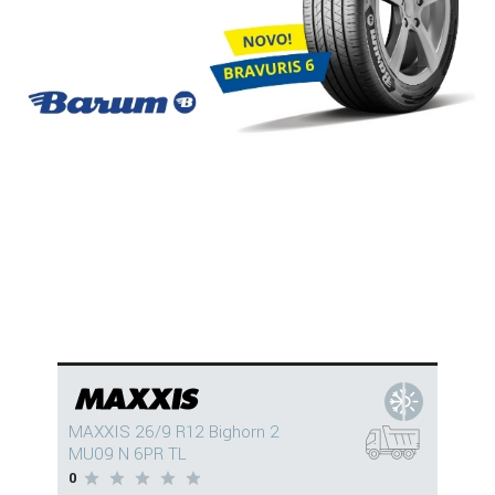
MAXXIS 26/9 R12 Bighorn 2
MU09 N 6PR TL
0