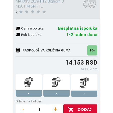
MAXXIS 26/9 R12 Bighorn 3
M301 M 6PR TL
0
Besplatna isporuka
Cena isporuke:
1-2 radna dana
Rok isporuke:
RASPOLOŽIVA KOLIČINA GUMA
10+
14.153 RSD
sa PDV-om
-
-
-
Odaberite količinu
-
+