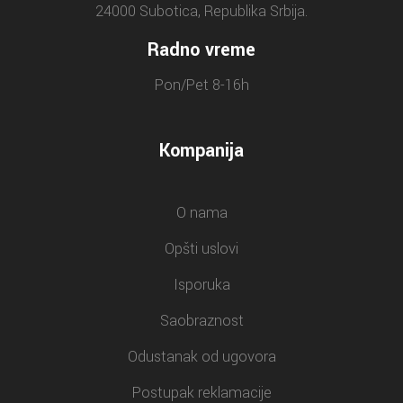
24000 Subotica, Republika Srbija.
Radno vreme
Pon/Pet 8-16h
Kompanija
O nama
Opšti uslovi
Isporuka
Saobraznost
Odustanak od ugovora
Postupak reklamacije