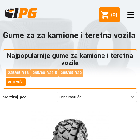
(
0
)
Gume za za kamione i teretna vozila
Najpopularnije gume za kamione i teretna
vozila
235/85 R16
295/80 R22.5
385/65 R22
VIDI VIŠE
Sortiraj po: