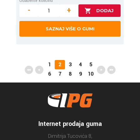
Odaberite količinu
-
+
SAZNAJ VIŠE O GUMI
1
2
3
4
5
6
7
8
9
10
Internet prodaja guma
Dimitrija Tucovića 8,