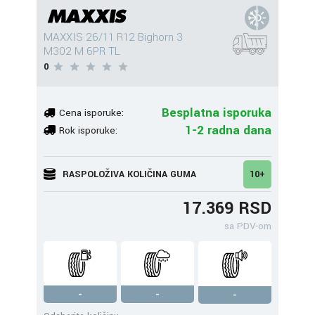
MAXXIS 26/11 R12 Bighorn 3
M302 M 6PR TL
0
Besplatna isporuka
Cena isporuke:
1-2 radna dana
Rok isporuke:
RASPOLOŽIVA KOLIČINA GUMA
10+
17.369 RSD
sa PDV-om
-
-
-