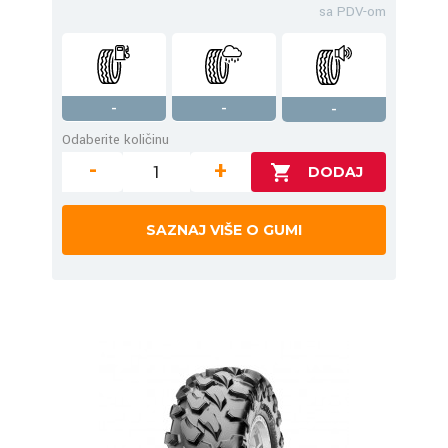
sa PDV-om
-
-
-
Odaberite količinu
-
+
SAZNAJ VIŠE O GUMI