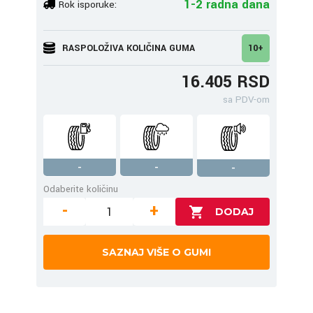
1-2 radna dana
Rok isporuke:
RASPOLOŽIVA KOLIČINA GUMA
10+
16.405 RSD
sa PDV-om
-
-
-
Odaberite količinu
-
+
SAZNAJ VIŠE O GUMI