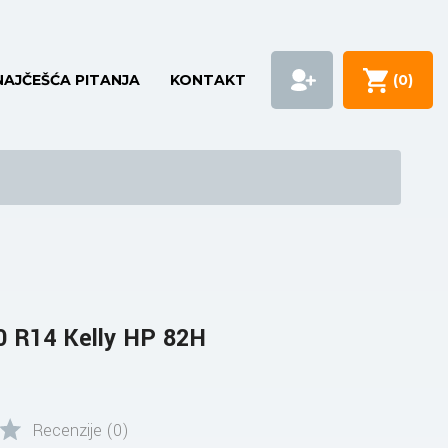
NAJČEŠĆA PITANJA
KONTAKT
(
0
)
0 R14 Kelly HP 82H
Recenzije (0)