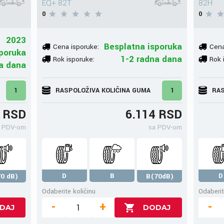
EQ+ 82T
82H
0
0
2023
Besplatna isporuka
Cena isporuke:
Cena
poruka
1-2 radna dana
Rok isporuke:
Rok 
a dana
1
RASPOLOŽIVA KOLIČINA GUMA
1
RAS
0 RSD
6.114 RSD
 PDV-om
sa PDV-om
D
B
D
0 dB)
B(70dB)
Odaberite količinu
Odaberit
-
+
-