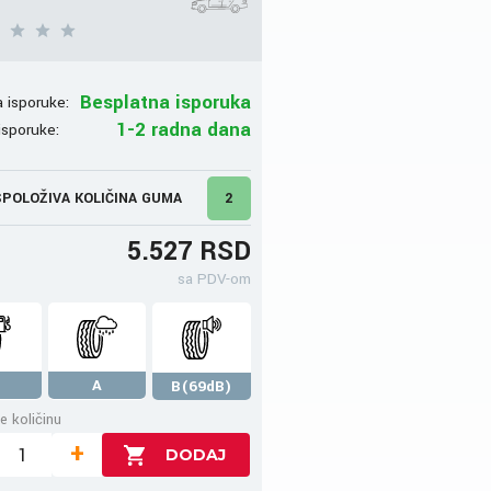
Besplatna isporuka
 isporuke:
1-2 radna dana
isporuke:
POLOŽIVA KOLIČINA GUMA
2
5.527 RSD
sa PDV-om
A
B(69dB)
e količinu
+