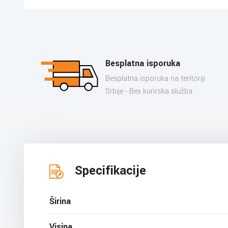
Besplatna isporuka
Besplatna isporuka na teritoriji
Srbije - Bex kurirska služba
Specifikacije
Širina
Visina