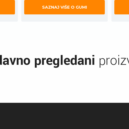
SAZNAJ VIŠE O GUMI
avno pregledani
proiz