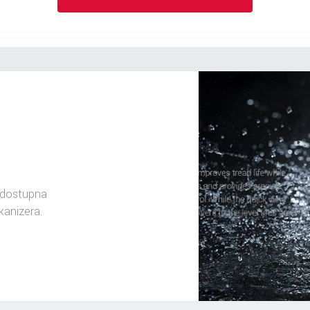
 dostupna
kanizera.