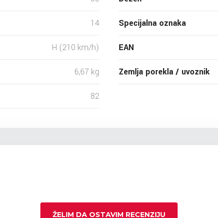
14
Specijalna oznaka
H (210 km/h)
EAN
6,67 kg
Zemlja porekla / uvoznik
82
ŽELIM DA OSTAVIM RECENZIJU