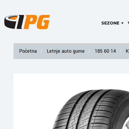
SEZONE
Početna
Letnje auto gume
185 60 14
K