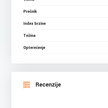
Prečnik
Index brzine
Težina
Opterećenje
Recenzije