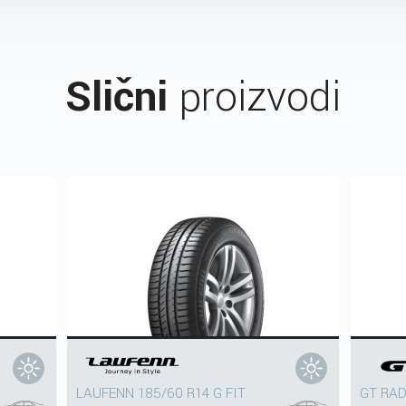
Slični
proizvodi
LAUFENN 185/60 R14 G FIT
GT RAD