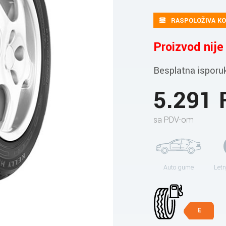
RASPOLOŽIVA KO
Proizvod nij
Besplatna isporu
5.291
sa PDV-om
Auto gume
Letn
E