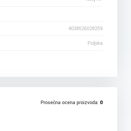
4038526028259
Poljska
Prosečna ocena proizvoda:
0