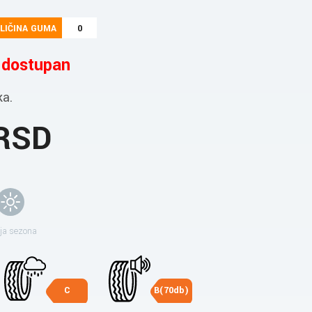
LIČINA GUMA
0
e dostupan
ka.
 RSD
ja sezona
C
B(70db)