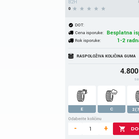
82H
0
DOT:
Besplatna is
Cena isporuke:
1-2 radn
Rok isporuke:
RASPOLOŽIVA KOLIČINA GUMA
4.80
sa
E
C
2(7
Odaberite količinu
-
+