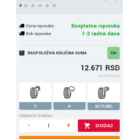
0
Besplatna isporuka
Cena isporuke:
1-2 radna dana
Rok isporuke:
RASPOLOŽIVA KOLIČINA GUMA
10+
12.671 RSD
sa PDV-om
C
A
B(71dB)
Odaberite količinu
-
+