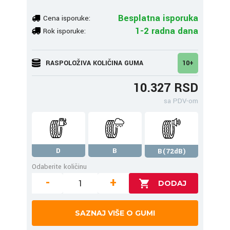
Besplatna isporuka
Cena isporuke:
1-2 radna dana
Rok isporuke:
RASPOLOŽIVA KOLIČINA GUMA
10+
10.327 RSD
sa PDV-om
D
B
B(72dB)
Odaberite količinu
-
+
SAZNAJ VIŠE O GUMI