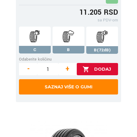
11.205 RSD
sa PDV-om
C
B
B(72dB)
Odaberite količinu
-
+
SAZNAJ VIŠE O GUMI