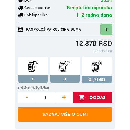
2024
DOT:
Besplatna isporuka
Cena isporuke:
1-2 radna dana
Rok isporuke:
RASPOLOŽIVA KOLIČINA GUMA
4
12.870 RSD
sa PDV-om
E
B
2 (71dB)
Odaberite količinu
-
+
SAZNAJ VIŠE O GUMI