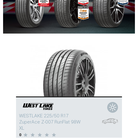
WESTLAKE 225/50 R17
ZuperAce Z-007 RunFlat 98W
XL
0