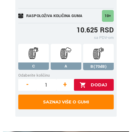
RASPOLOŽIVA KOLIČINA GUMA
10+
10.625 RSD
sa PDV-om
C
A
B(70dB)
Odaberite količinu
-
+
SAZNAJ VIŠE O GUMI