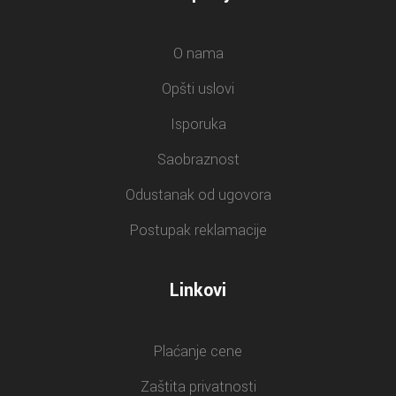
O nama
Opšti uslovi
Isporuka
Saobraznost
Odustanak od ugovora
Postupak reklamacije
Linkovi
Plaćanje cene
Zaštita privatnosti