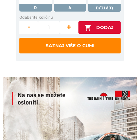
D
A
B(71dB)
Odaberite količinu
-
+
SAZNAJ VIŠE O GUMI