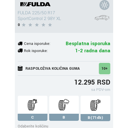
FULDA 225/50 R17
SportControl 2 98Y XL
0
Besplatna isporuka
Cena isporuke:
1-2 radna dana
Rok isporuke:
RASPOLOŽIVA KOLIČINA GUMA
10+
12.295 RSD
sa PDV-om
C
B
B(71db)
Odaberite količinu