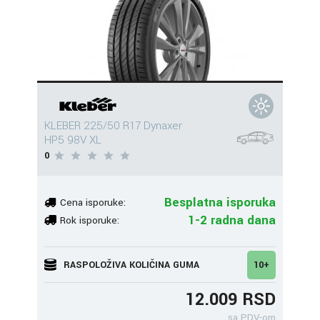
KLEBER 225/50 R17 Dynaxer
HP5 98V XL
0
Besplatna isporuka
Cena isporuke:
1-2 radna dana
Rok isporuke:
RASPOLOŽIVA KOLIČINA GUMA
10+
12.009 RSD
sa PDV-om