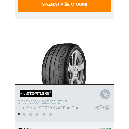
SAZNAJ VIŠE O GUMI
STARMAXX 225/50 ZR17
UltraSport ST760 94W Run-Flat
0