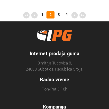
1
2
3
4
Internet prodaja guma
Dimitrija Tucovića 8,
24000 Subotica, Republika Srbija.
Radno vreme
Pon/Pet 8-16h
Kompanija