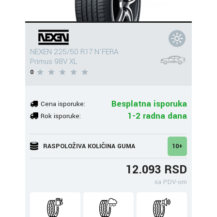
NEXEN 225/50 R17 N'FERA
Primus 98V XL
0
Besplatna isporuka
Cena isporuke:
1-2 radna dana
Rok isporuke:
RASPOLOŽIVA KOLIČINA GUMA
10+
12.093 RSD
sa PDV-om