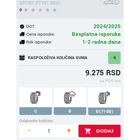
SPORT PT741 98W
0
2024/2025
DOT:
Besplatna isporuka
Cena isporuke:
1-2 radna dana
Rok isporuke:
RASPOLOŽIVA KOLIČINA GUMA
6
9.275 RSD
sa PDV-om
C
B
B(71dB)
Odaberite količinu
-
+