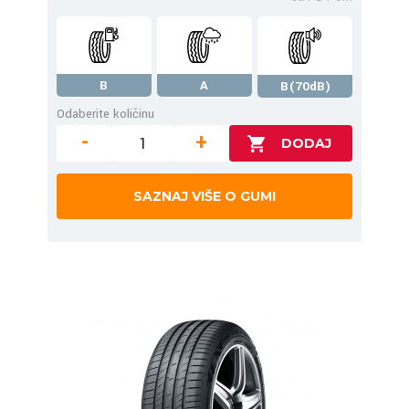
B
A
B(70dB)
Odaberite količinu
-
+
SAZNAJ VIŠE O GUMI