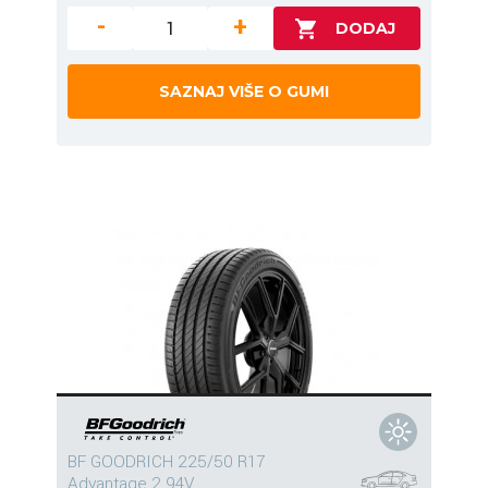
-
+
SAZNAJ VIŠE O GUMI
BF GOODRICH 225/50 R17
Advantage 2 94V