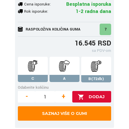
Besplatna isporuka
Cena isporuke:
1-2 radna dana
Rok isporuke:
RASPOLOŽIVA KOLIČINA GUMA
7
16.545 RSD
sa PDV-om
C
A
B(72db)
Odaberite količinu
-
+
SAZNAJ VIŠE O GUMI