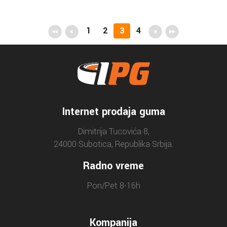
1
2
3
4
Internet prodaja guma
Dimitrija Tucovića 8,
24000 Subotica, Republika Srbija.
Radno vreme
Pon/Pet 8-16h
Kompanija