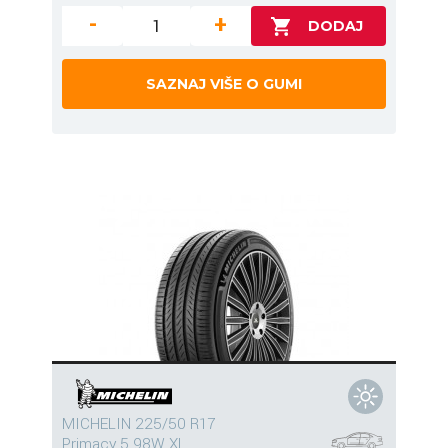
-
+
SAZNAJ VIŠE O GUMI
MICHELIN 225/50 R17
Primacy 5 98W XL