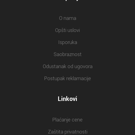
O nama
Opšti uslovi
Isporuka
Saobraznost
Odustanak od ugovora
Postupak reklamacije
Linkovi
Plaćanje cene
Zaštita privatnosti