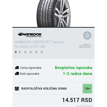
HANKOOK 225/50 R17 Ventus
S1 EVO3 K127 Y98
0
Besplatna isporuka
Cena isporuke:
1-2 radna dana
Rok isporuke:
RASPOLOŽIVA KOLIČINA GUMA
10+
14.517 RSD
sa PDV-om