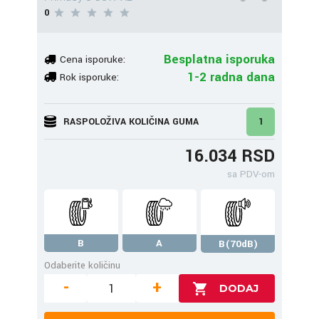
0
Besplatna isporuka
Cena isporuke:
1-2 radna dana
Rok isporuke:
RASPOLOŽIVA KOLIČINA GUMA
1
16.034 RSD
sa PDV-om
B
A
B(70dB)
Odaberite količinu
-
+