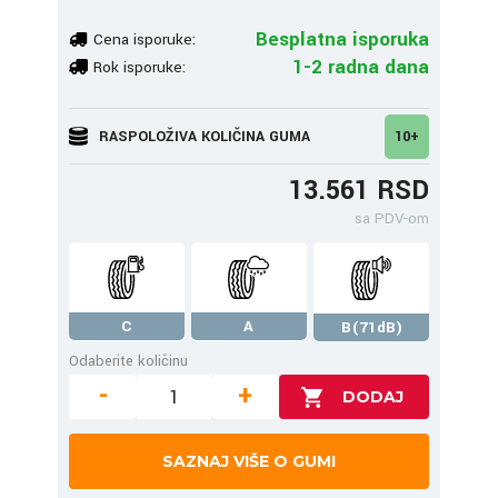
Besplatna isporuka
Cena isporuke:
1-2 radna dana
Rok isporuke:
RASPOLOŽIVA KOLIČINA GUMA
10+
13.561 RSD
sa PDV-om
C
A
B(71dB)
Odaberite količinu
-
+
SAZNAJ VIŠE O GUMI