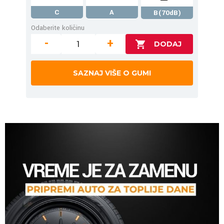
C
A
B(70dB)
Odaberite količinu
-
+
SAZNAJ VIŠE O GUMI