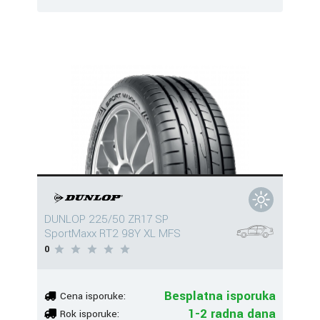
DUNLOP 225/50 ZR17 SP
SportMaxx RT2 98Y XL MFS
0
Besplatna isporuka
Cena isporuke:
1-2 radna dana
Rok isporuke: