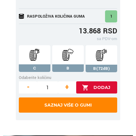
RASPOLOŽIVA KOLIČINA GUMA
1
13.868 RSD
sa PDV-om
C
B
B(72dB)
Odaberite količinu
-
+
SAZNAJ VIŠE O GUMI