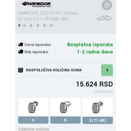
HANKOOK 225/50 R17 Ventus
S1 Evo 2 K117B 94W HRS
0
Besplatna isporuka
Cena isporuke:
1-2 radna dana
Rok isporuke:
RASPOLOŽIVA KOLIČINA GUMA
8
15.624 RSD
sa PDV-om
C
B
2(71 dB)
Odaberite količinu