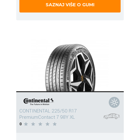
SAZNAJ VIŠE O GUMI
CONTINENTAL 225/50 R17
PremiumContact 7 98Y XL
0