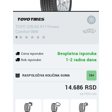
TOYO 225/50 R17 Proxes
Comfort 98W
0
Besplatna isporuka
Cena isporuke:
1-2 radna dana
Rok isporuke:
RASPOLOŽIVA KOLIČINA GUMA
10+
14.686 RSD
sa PDV-om