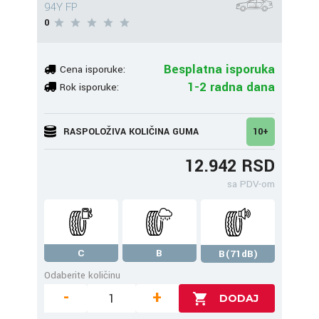
94Y FP
0
Besplatna isporuka
Cena isporuke:
1-2 radna dana
Rok isporuke:
RASPOLOŽIVA KOLIČINA GUMA
10+
12.942 RSD
sa PDV-om
C
B
B(71dB)
Odaberite količinu
-
+