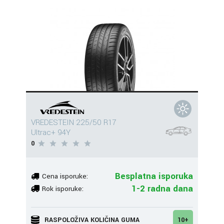
VREDESTEIN 225/50 R17
Ultrac+ 94Y
0
Besplatna isporuka
Cena isporuke:
1-2 radna dana
Rok isporuke:
RASPOLOŽIVA KOLIČINA GUMA
10+