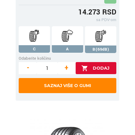
14.273 RSD
sa PDV-om
C
A
B(69dB)
Odaberite količinu
-
+
SAZNAJ VIŠE O GUMI