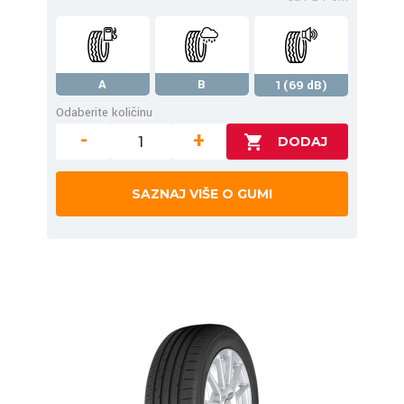
A
B
1(69 dB)
Odaberite količinu
-
+
SAZNAJ VIŠE O GUMI