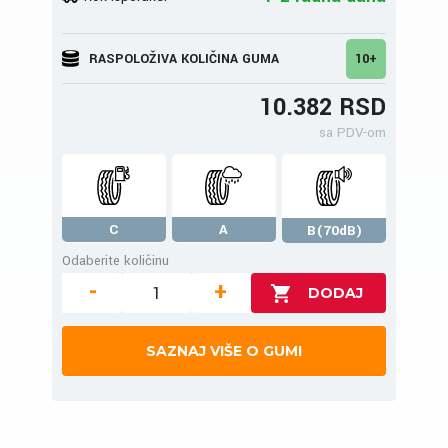
RASPOLOŽIVA KOLIČINA GUMA
10+
10.382 RSD
sa PDV-om
C
A
B(70dB)
Odaberite količinu
-
+
SAZNAJ VIŠE O GUMI