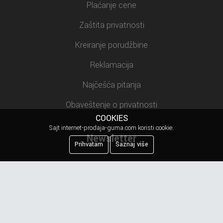
Plaćanje cene
Zaštita privatnosti
Kreiranje porudžbine
Reklamacija
Najčešća pitanja
Obaveštenje o privatnosti
COOKIES
Sajt internet-prodaja-guma.com koristi cookie.
Newsletter
Prihvatam
Saznaj više
Prijavite se na našu mejling listu.