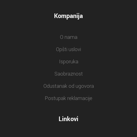
Kompanija
O nama
Opšti uslovi
Isporuka
Saobraznost
Odustanak od ugovora
Postupak reklamacije
Linkovi