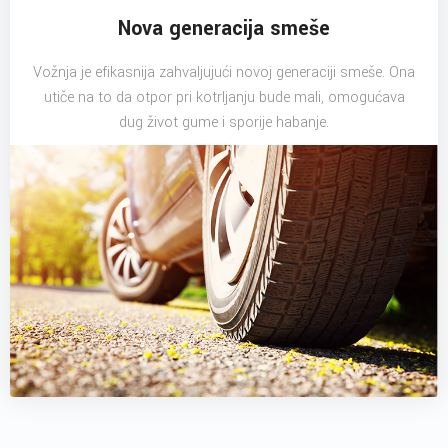
Nova generacija smeše
Vožnja je efikasnija zahvaljujući novoj generaciji smeše. Ona
utiče na to da otpor pri kotrljanju bude mali, omogućava
dug život gume i sporije habanje.