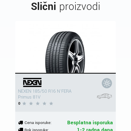
Slični
proizvodi
NEXEN 185/50 R16 N'FERA
Primus 81V
0
Besplatna isporuka
Cena isporuke:
1-2 radna dana
Rok isporuke: