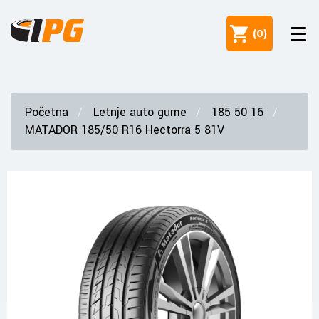
(
0
)
Početna
Letnje auto gume
185 50 16
MATADOR 185/50 R16 Hectorra 5 81V