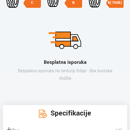
C
B
B(70dB)
Besplatna isporuka
Besplatna isporuka na teritoriji Srbije - Bex kurirska
služba
Specifikacije