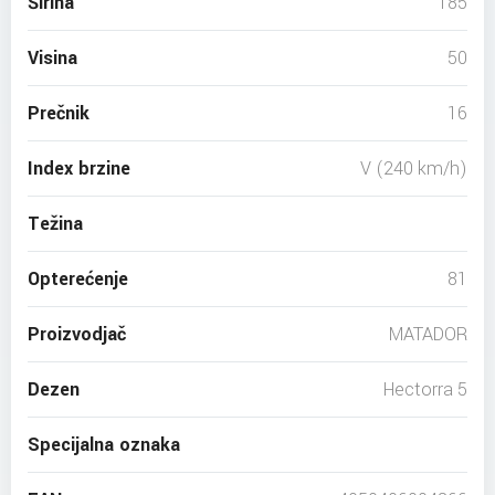
Širina
185
Visina
50
Prečnik
16
Index brzine
V (240 km/h)
Težina
Opterećenje
81
Proizvodjač
MATADOR
Dezen
Hectorra 5
Specijalna oznaka