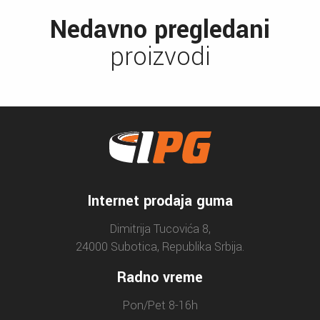
Nedavno pregledani
proizvodi
Internet prodaja guma
Dimitrija Tucovića 8,
24000 Subotica, Republika Srbija.
Radno vreme
Pon/Pet 8-16h