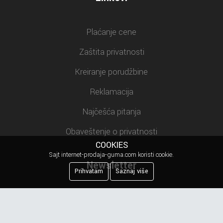
Plaćanje cene
Zaštita privatnosti
Kreiranje porudžbine
Reklamacija
Najčešća pitanja
Obaveštenje o privatnosti
COOKIES
Sajt internet-prodaja-guma.com koristi cookie.
Newsletter
Prihvatam
Saznaj više
Prijavite se na našu mejling listu.