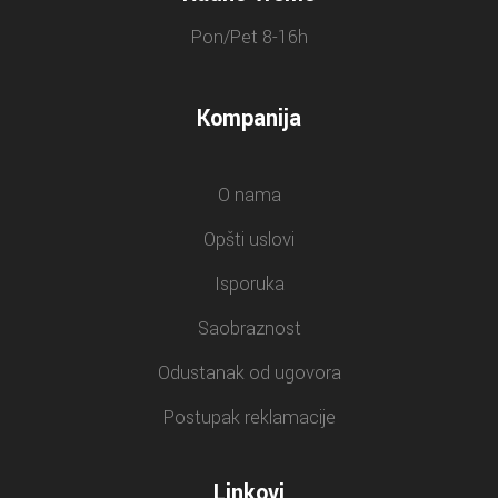
Pon/Pet 8-16h
Kompanija
O nama
Opšti uslovi
Isporuka
Saobraznost
Odustanak od ugovora
Postupak reklamacije
Linkovi