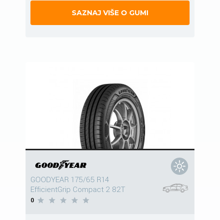
SAZNAJ VIŠE O GUMI
GOODYEAR 175/65 R14
EfficientGrip Compact 2 82T
0