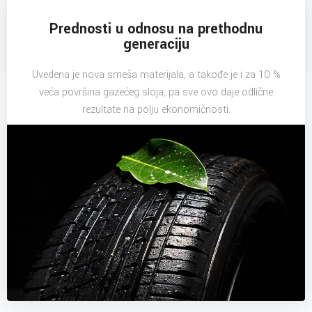
Prednosti u odnosu na prethodnu
generaciju
Uvedena je nova smeša materijala, a takođe je i za 10 %
veća površina gazećeg sloja, pa sve ovo daje odlične
rezultate na polju ekonomičnosti.