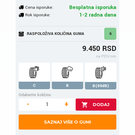
Besplatna isporuka
Cena isporuke:
1-2 radna dana
Rok isporuke:
RASPOLOŽIVA KOLIČINA GUMA
6
9.450 RSD
sa PDV-om
C
B
B(69dB)
Odaberite količinu
-
+
SAZNAJ VIŠE O GUMI