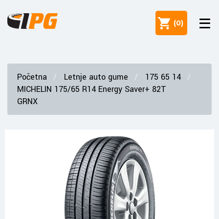
(
0
)
Početna
Letnje auto gume
175 65 14
MICHELIN 175/65 R14 Energy Saver+ 82T
GRNX