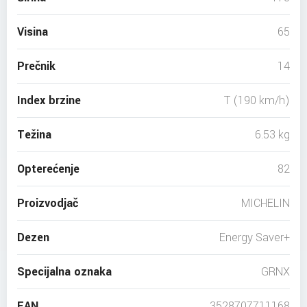
Visina
65
Prečnik
14
Index brzine
T (190 km/h)
Težina
6.53 kg
Opterećenje
82
Proizvodjač
MICHELIN
Dezen
Energy Saver+
Specijalna oznaka
GRNX
EAN
3528707711168