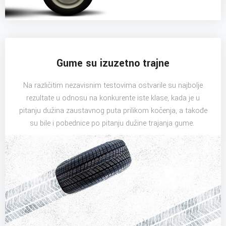
Gume su izuzetno trajne
Na različitim nezavisnim testovima ostvarile su najbolje
rezultate u odnosu na konkurente iste klase, kada je u
pitanju dužina zaustavnog puta prilikom kočenja, a takođe
su bile i pobednice po pitanju dužine trajanja gume.