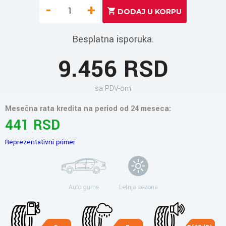
-
+
Besplatna isporuka.
9.456 RSD
sa PDV-om
Mesečna rata kredita na period od 24 meseca:
441 RSD
Reprezentativni primer
Auto gume
Letnja sezona