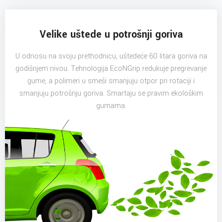
Velike uštede u potrošnji goriva
U odnosu na svoju prethodnicu, uštedeće 60 litara goriva na
godišnjem nivou. Tehnologija EcoNGrip redukuje pregrevanje
gume, a polimeri u smeši smanjuju otpor pri rotaciji i
smanjuju potrošnju goriva. Smartaju se pravim ekološkim
gumama.