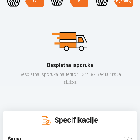
C
B
B(68dB)
Besplatna isporuka
Besplatna isporuka na teritoriji Srbije - Bex kurirska
služba
Specifikacije
Širina
175