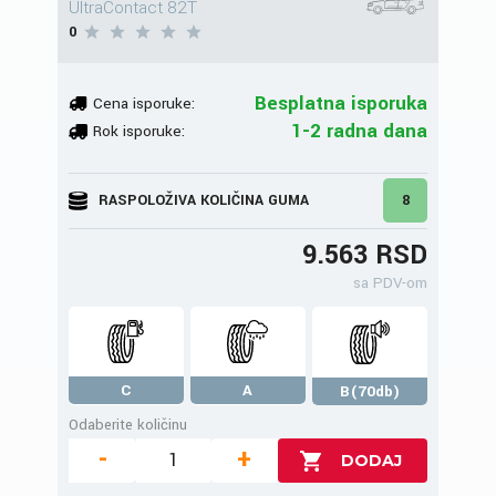
UltraContact 82T
0
Besplatna isporuka
Cena isporuke:
1-2 radna dana
Rok isporuke:
RASPOLOŽIVA KOLIČINA GUMA
8
9.563 RSD
sa PDV-om
C
A
B(70db)
Odaberite količinu
-
+