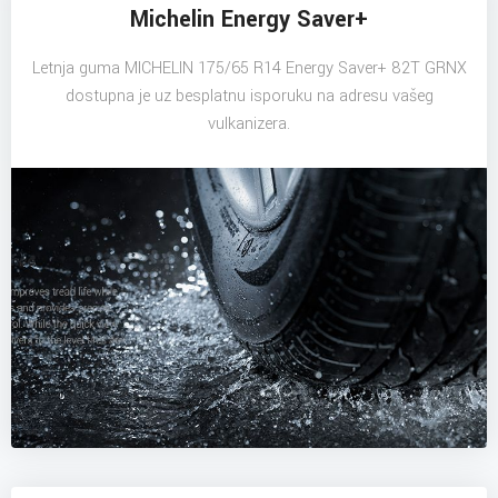
Michelin Energy Saver+
Letnja guma MICHELIN 175/65 R14 Energy Saver+ 82T GRNX
dostupna je uz besplatnu isporuku na adresu vašeg
vulkanizera.