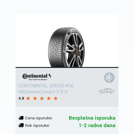
CONTINENTAL 205/55 R16
AllSeasonContact 2 91V
4.8
Besplatna isporuka
Cena isporuke:
1-2 radna dana
Rok isporuke: