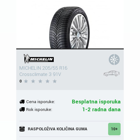
MICHELIN 205/55 R16
Crossclimate 3 91V
0
Besplatna isporuka
Cena isporuke:
1-2 radna dana
Rok isporuke:
RASPOLOŽIVA KOLIČINA GUMA
10+