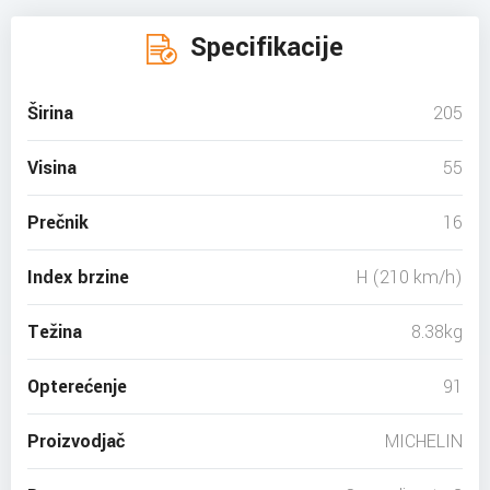
Specifikacije
Širina
205
Visina
55
Prečnik
16
Index brzine
H (210 km/h)
Težina
8.38kg
Opterećenje
91
Proizvodjač
MICHELIN