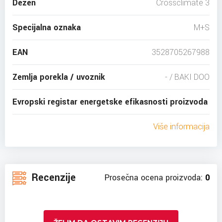
Dezen
Crossclimate 3
Specijalna oznaka
M+S
EAN
3528705267988
Zemlja porekla / uvoznik
- / BAKI DOO
Evropski registar energetske efikasnosti proizvoda
Više informacija
Recenzije
Prosečna ocena proizvoda:
0