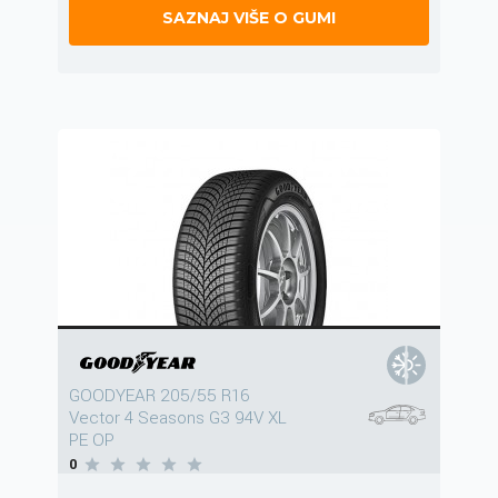
SAZNAJ VIŠE O GUMI
GOODYEAR 205/55 R16
Vector 4 Seasons G3 94V XL
PE OP
0