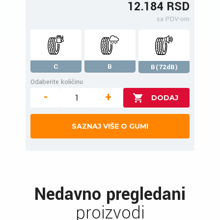
12.184 RSD
sa PDV-om
C
B
B(72dB)
Odaberite količinu
-
+
SAZNAJ VIŠE O GUMI
Nedavno pregledani
proizvodi