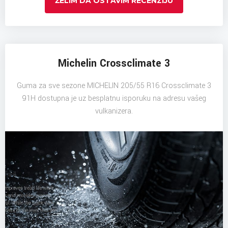
ŽELIM DA OSTAVIM RECENZIJU
Michelin Crossclimate 3
Guma za sve sezone MICHELIN 205/55 R16 Crossclimate 3
91H dostupna je uz besplatnu isporuku na adresu vašeg
vulkanizera.