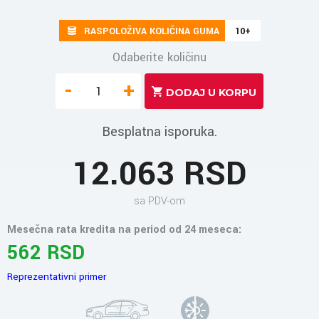
RASPOLOŽIVA KOLIČINA GUMA
10+
Odaberite količinu
-
+
Besplatna isporuka.
12.063 RSD
sa PDV-om
Mesečna rata kredita na period od 24 meseca:
562 RSD
Reprezentativni primer