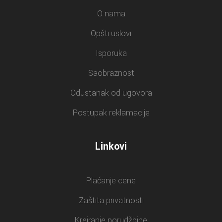
O nama
Opšti uslovi
Isporuka
Saobraznost
Odustanak od ugovora
Postupak reklamacije
Linkovi
Plaćanje cene
Zaštita privatnosti
Kreiranje porudžbine