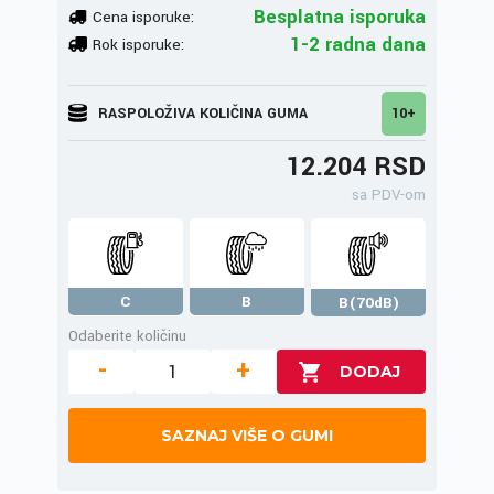
Besplatna isporuka
Cena isporuke:
1-2 radna dana
Rok isporuke:
RASPOLOŽIVA KOLIČINA GUMA
10+
12.204 RSD
sa PDV-om
C
B
B(70dB)
Odaberite količinu
-
+
SAZNAJ VIŠE O GUMI