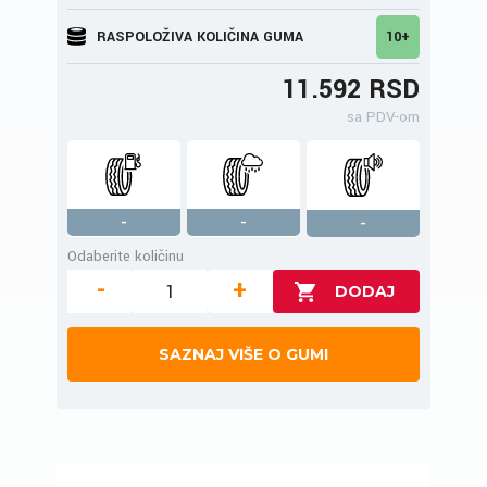
RASPOLOŽIVA KOLIČINA GUMA
10+
11.592 RSD
sa PDV-om
-
-
-
Odaberite količinu
-
+
SAZNAJ VIŠE O GUMI