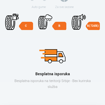
Auto gume
Za sve sezone
C
B
B(72dB)
Besplatna isporuka
Besplatna isporuka na teritoriji Srbije - Bex kurirska
služba