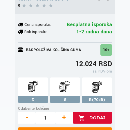
0
Besplatna isporuka
Cena isporuke:
1-2 radna dana
Rok isporuke:
RASPOLOŽIVA KOLIČINA GUMA
10+
12.024 RSD
sa PDV-om
C
B
B(70dB)
Odaberite količinu
-
+