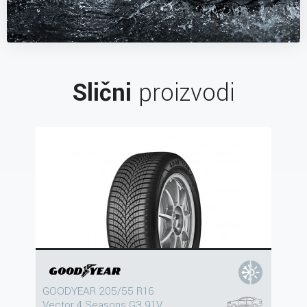
Slični
proizvodi
GOODYEAR 205/55 R16
Vector 4 Seasons G3 91V