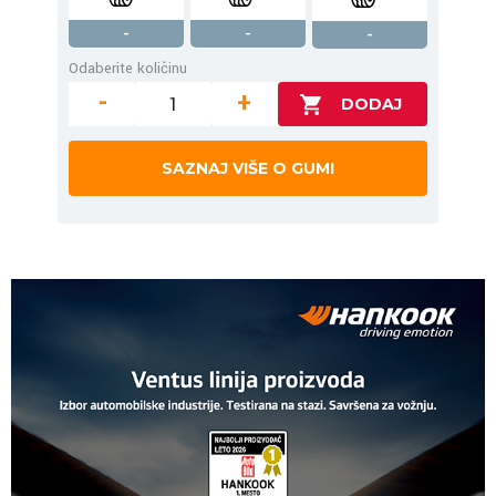
-
-
-
Odaberite količinu
-
+
SAZNAJ VIŠE O GUMI