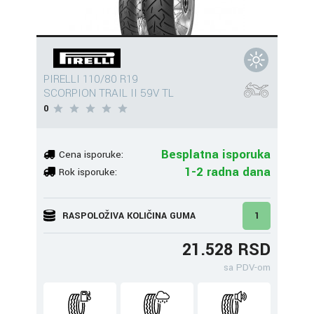
PIRELLI 110/80 R19
SCORPION TRAIL II 59V TL
0
Besplatna isporuka
Cena isporuke:
1-2 radna dana
Rok isporuke:
RASPOLOŽIVA KOLIČINA GUMA
1
21.528 RSD
sa PDV-om