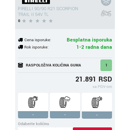
PIRELLI 90/90 R21 SCORPION
TRAIL II 54V TL
0
Besplatna isporuka
Cena isporuke:
1-2 radna dana
Rok isporuke:
RASPOLOŽIVA KOLIČINA GUMA
1
21.891 RSD
sa PDV-om
-
-
-
Odaberite količinu