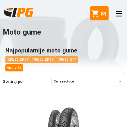
(
0
)
Moto gume
Najpopularnije moto gume
120/70 ZR17
180/55 ZR17
130/80 R17
VIDI VIŠE
Sortiraj po: