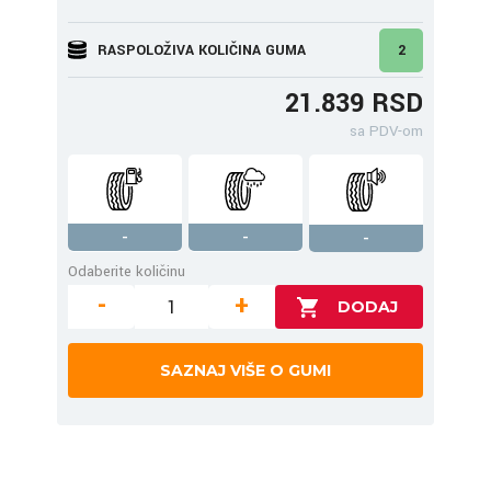
RASPOLOŽIVA KOLIČINA GUMA
2
21.839 RSD
sa PDV-om
-
-
-
Odaberite količinu
-
+
SAZNAJ VIŠE O GUMI