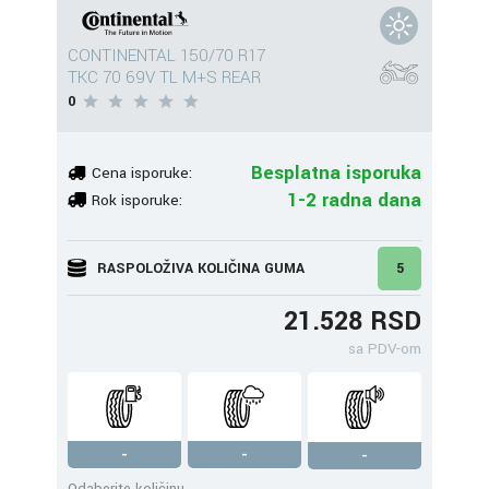
CONTINENTAL 150/70 R17
TKC 70 69V TL M+S REAR
0
Besplatna isporuka
Cena isporuke:
1-2 radna dana
Rok isporuke:
RASPOLOŽIVA KOLIČINA GUMA
5
21.528 RSD
sa PDV-om
-
-
-
Odaberite količinu