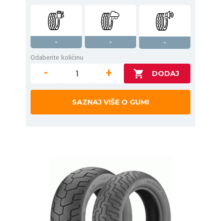
-
-
-
Odaberite količinu
-
+
SAZNAJ VIŠE O GUMI