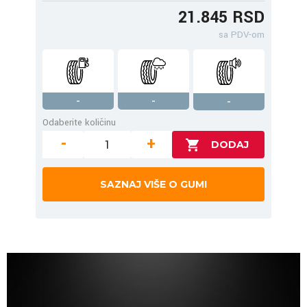
21.845 RSD
sa PDV-om
-
-
-
Odaberite količinu
-
+
SAZNAJ VIŠE O GUMI