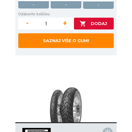
-
-
-
Odaberite količinu
-
+
SAZNAJ VIŠE O GUMI