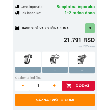
Besplatna isporuka
Cena isporuke:
1-2 radna dana
Rok isporuke:
RASPOLOŽIVA KOLIČINA GUMA
3
21.791 RSD
sa PDV-om
-
-
-
Odaberite količinu
-
+
SAZNAJ VIŠE O GUMI