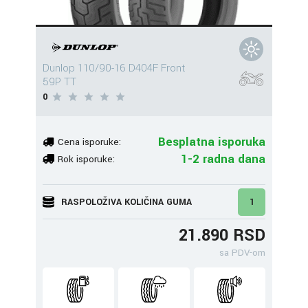
Dunlop 110/90-16 D404F Front
59P TT
0
Besplatna isporuka
Cena isporuke:
1-2 radna dana
Rok isporuke:
RASPOLOŽIVA KOLIČINA GUMA
1
21.890 RSD
sa PDV-om