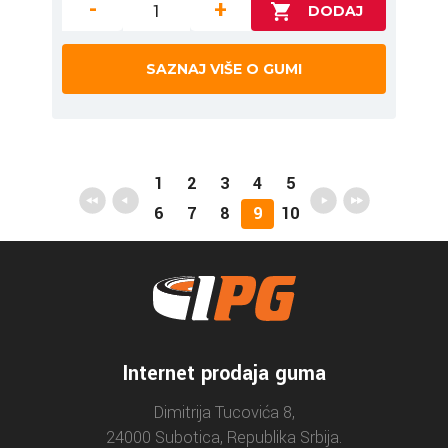
-
+
SAZNAJ VIŠE O GUMI
1
2
3
4
5
6
7
8
9
10
Internet prodaja guma
Dimitrija Tucovića 8,
24000 Subotica, Republika Srbija.