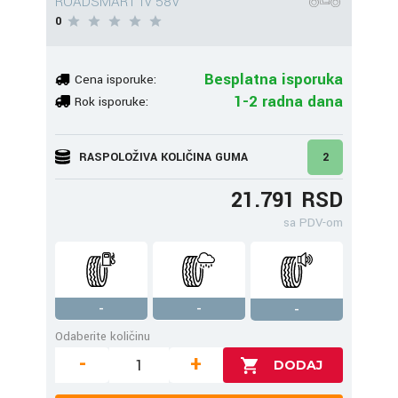
ROADSMART IV 58V
0
Besplatna isporuka
Cena isporuke:
1-2 radna dana
Rok isporuke:
RASPOLOŽIVA KOLIČINA GUMA
2
21.791 RSD
sa PDV-om
-
-
-
Odaberite količinu
-
+