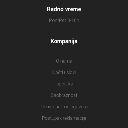
Radno vreme
Pon/Pet 8-16h
Kompanija
O nama
Opšti uslovi
Isporuka
Saobraznost
Odustanak od ugovora
Postupak reklamacije