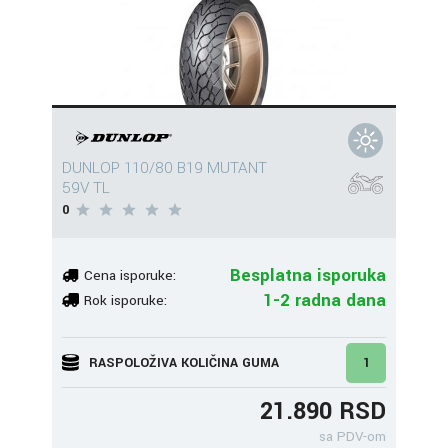
DUNLOP 110/80 B19 MUTANT
59V TL
0
Besplatna isporuka
Cena isporuke:
1-2 radna dana
Rok isporuke:
RASPOLOŽIVA KOLIČINA GUMA
1
21.890 RSD
sa PDV-om