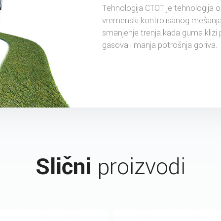
Tehnologija CTOT je tehnologija 
vremenski kontrolisanog mešanj
smanjenje trenja kada guma klizi p
gasova i manja potrošnja goriva.
Slični
proizvodi