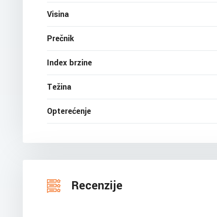
Visina
Prečnik
Index brzine
Težina
Opterećenje
Recenzije