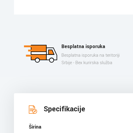
Besplatna isporuka
Besplatna isporuka na teritoriji
Srbije - Bex kurirska služba
Specifikacije
Širina