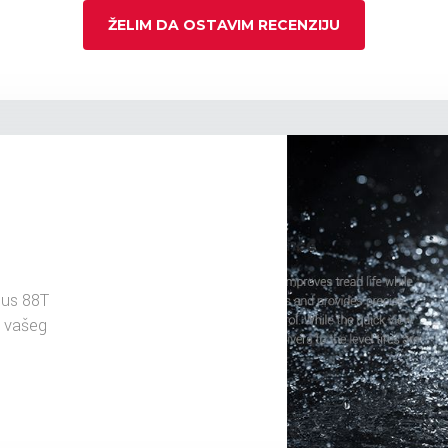
ŽELIM DA OSTAVIM RECENZIJU
lus 88T
u vašeg