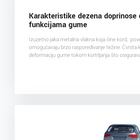
Karakteristike dezena doprinose 
funkcijama gume
Izuzetno jaka metalna vlakna koja čine kord, pov
omogućavaju brzo raspoređivanje težine. Čvrsta 
deformaciju gume tokom kortrljanja što osigurava