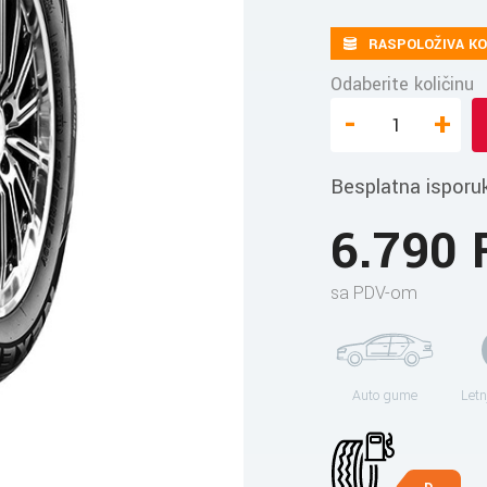
RASPOLOŽIVA KO
Odaberite količinu
-
+
Besplatna isporu
6.790
sa PDV-om
Auto gume
Letn