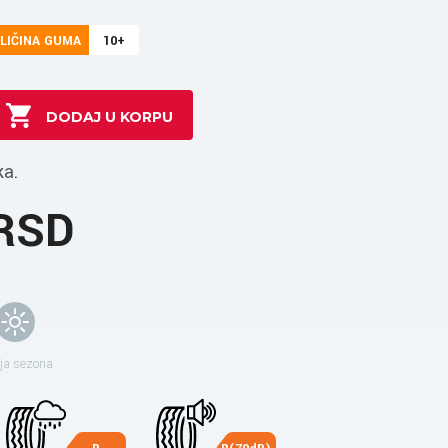
LIČINA GUMA
10+
ka.
 RSD
ja sezona