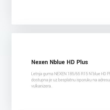
Nexen Nblue HD Plus
Letnja guma NEXEN 185/65 R15 N'blue HD P
dostupna je uz besplatnu isporuku na adres
vulkanizera.