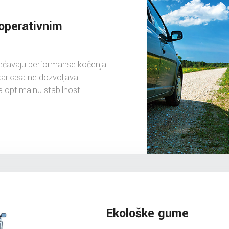
operativnim
ećavaju performanse kočenja i
karkasa ne dozvoljava
 optimalnu stabilnost.
Ekološke gume