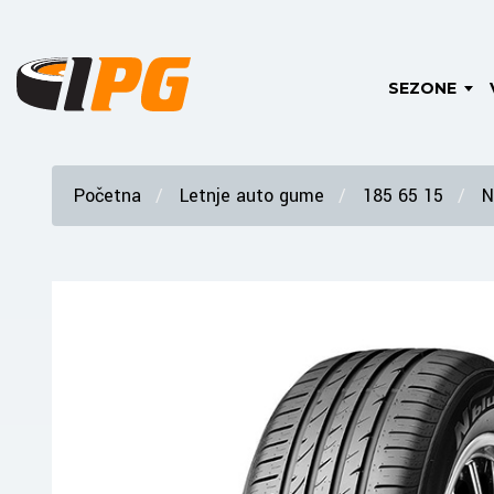
SEZONE
Početna
Letnje auto gume
185 65 15
N