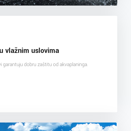
 u vlažnim uslovima
ovi garantuju dobru zaštitu od akvaplaninga.