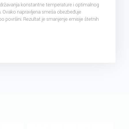
održavanja konstantne temperature i optimalnog
a. Ovako napravljena smeša obezbeđuje
o površini. Rezultat je smanjenje emisije štetnih