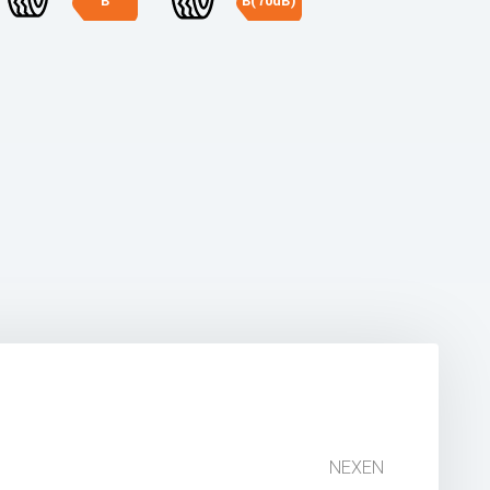
B
B(70dB)
NEXEN