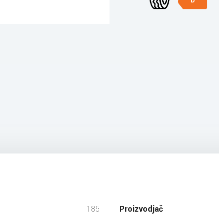
D
185
Proizvodjač