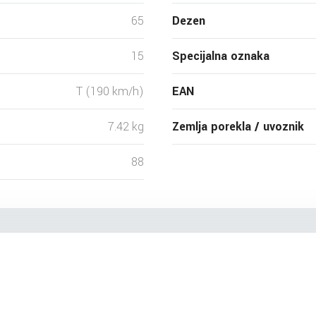
65
Dezen
15
Specijalna oznaka
T (190 km/h)
EAN
7.42 kg
Zemlja porekla / uvoznik
88