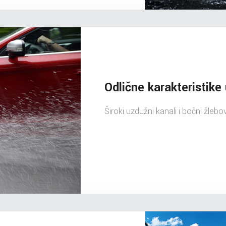
Odlične karakteristike
Široki uzdužni kanali i bočni žleb