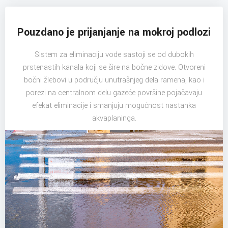
Pouzdano je prijanjanje na mokroj podlozi
Sistem za eliminaciju vode sastoji se od dubokih
prstenastih kanala koji se šire na bočne zidove. Otvoreni
bočni žlebovi u području unutrašnjeg dela ramena, kao i
porezi na centralnom delu gazeće površine pojačavaju
efekat eliminacije i smanjuju mogućnost nastanka
akvaplaninga.