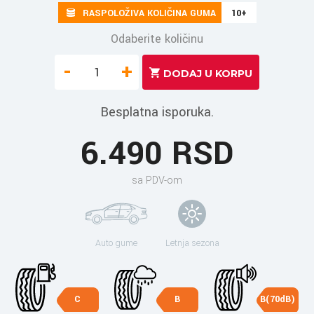
RASPOLOŽIVA KOLIČINA GUMA
10+
Odaberite količinu
-
+
Besplatna isporuka.
6.490 RSD
sa PDV-om
Auto gume
Letnja sezona
C
B
B(70dB)