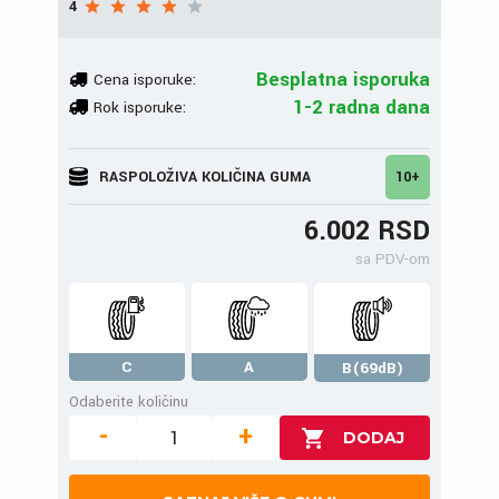
4
Besplatna isporuka
Cena isporuke:
1-2 radna dana
Rok isporuke:
RASPOLOŽIVA KOLIČINA GUMA
10+
6.002 RSD
sa PDV-om
C
A
B(69dB)
Odaberite količinu
-
+