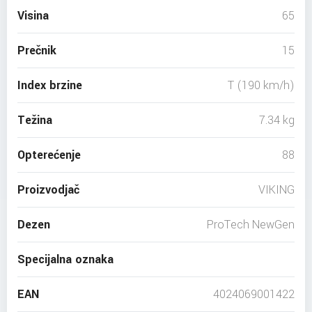
Visina
65
Prečnik
15
Index brzine
T (190 km/h)
Težina
7.34 kg
Opterećenje
88
Proizvodjač
VIKING
Dezen
ProTech NewGen
Specijalna oznaka
EAN
4024069001422