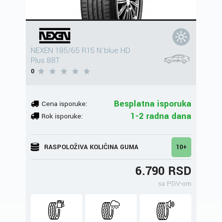
NEXEN 185/65 R15 N'blue HD
Plus 88T
0
Besplatna isporuka
Cena isporuke:
1-2 radna dana
Rok isporuke:
RASPOLOŽIVA KOLIČINA GUMA
10+
6.790 RSD
sa PDV-om