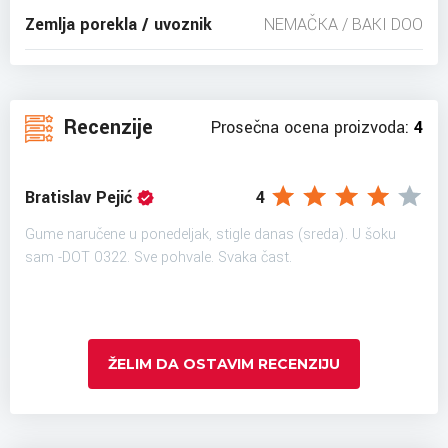
Zemlja porekla / uvoznik
NEMAČKA / BAKI DOO
Recenzije
Prosečna ocena proizvoda:
4
Bratislav Pejić
4
Gume naručene u ponedeljak, stigle danas (sreda). U šoku
sam -DOT 0322. Sve pohvale. Svaka čast.
ŽELIM DA OSTAVIM RECENZIJU