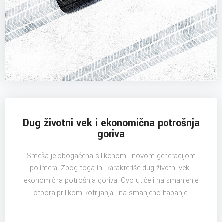
Dug životni vek i ekonomična potrošnja
goriva
Smeša je obogaćena silikonom i novom generacijom
polimera. Zbog toga ih karakteriše dug životni vek i
ekonomična potrošnja goriva. Ovo utiče i na smanjenje
otpora prilikom kotrljanja i na smanjeno habanje.