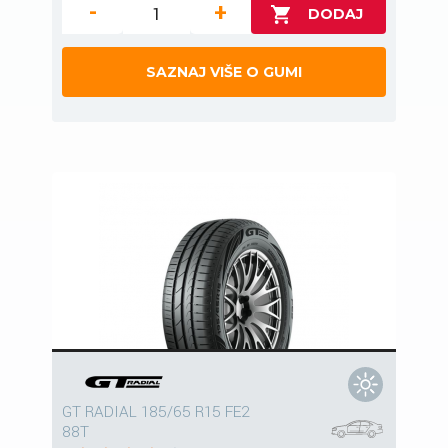
-
+
SAZNAJ VIŠE O GUMI
GT RADIAL 185/65 R15 FE2
88T