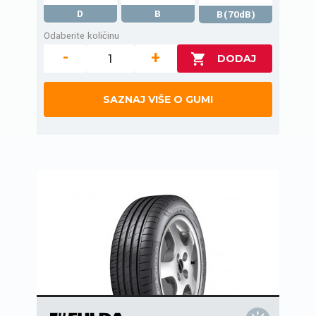
D
B
B(70dB)
Odaberite količinu
-
+
SAZNAJ VIŠE O GUMI