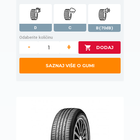
D
C
B(70dB)
Odaberite količinu
-
+
SAZNAJ VIŠE O GUMI