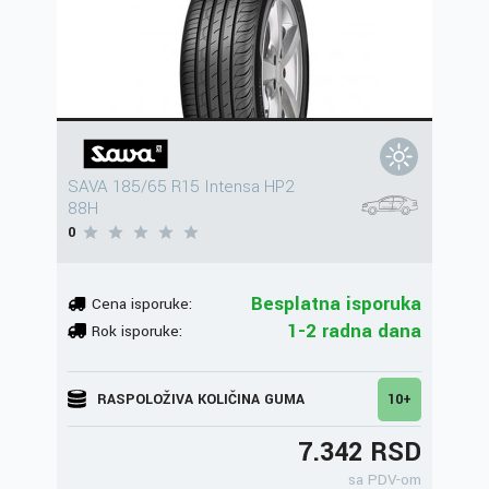
SAVA 185/65 R15 Intensa HP2
88H
0
Besplatna isporuka
Cena isporuke:
1-2 radna dana
Rok isporuke:
RASPOLOŽIVA KOLIČINA GUMA
10+
7.342 RSD
sa PDV-om