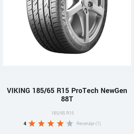
VIKING 185/65 R15 ProTech NewGen
88T
185/65 R15
4
Recenzije (1)