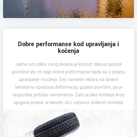
Dobre performanse kod upravljanja i
kočenja
Jedna od odlika ovog dezena je krutost delova gazeće
površine što im daje dobre preformanse kada su u pitanju
upravljanje i kočenje. Deo ramenih rebara sa tankim
lamelama sprečava deformaciju gazeće površine, pa je
raspodela pritiska ravnomerna. Zato je lako kretanje kroz
vijugave puteve, a takođe i brz odgovor prilikom kočenja.