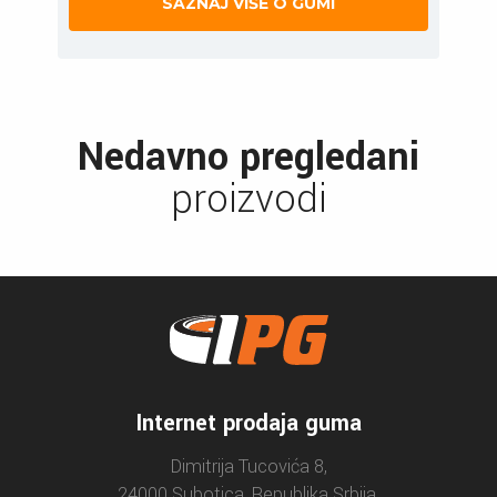
SAZNAJ VIŠE O GUMI
Nedavno pregledani
proizvodi
Internet prodaja guma
Dimitrija Tucovića 8,
24000 Subotica, Republika Srbija.