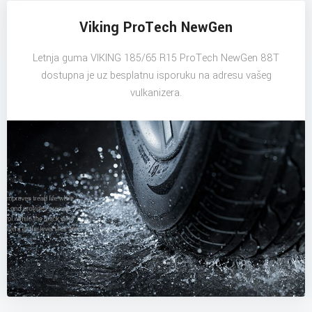
Viking ProTech NewGen
Letnja guma VIKING 185/65 R15 ProTech NewGen 88T
dostupna je uz besplatnu isporuku na adresu vašeg
vulkanizera.