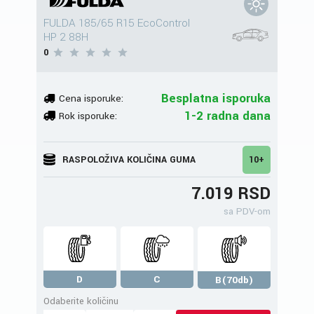
FULDA 185/65 R15 EcoControl
HP 2 88H
0
Besplatna isporuka
Cena isporuke:
1-2 radna dana
Rok isporuke:
RASPOLOŽIVA KOLIČINA GUMA
10+
7.019 RSD
sa PDV-om
D
C
B(70db)
Odaberite količinu