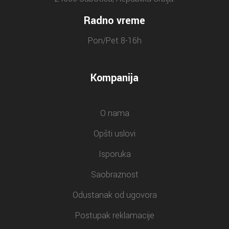
Radno vreme
Pon/Pet 8-16h
Kompanija
O nama
Opšti uslovi
Isporuka
Saobraznost
Odustanak od ugovora
Postupak reklamacije