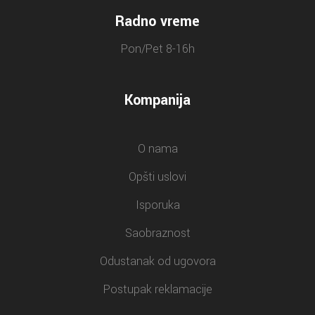
Radno vreme
Pon/Pet 8-16h
Kompanija
O nama
Opšti uslovi
Isporuka
Saobraznost
Odustanak od ugovora
Postupak reklamacije