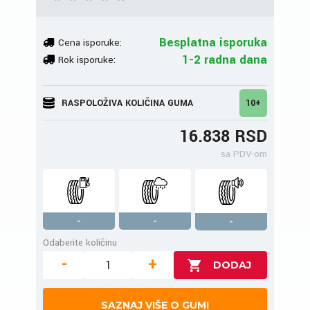
Besplatna isporuka
Cena isporuke:
1-2 radna dana
Rok isporuke:
RASPOLOŽIVA KOLIČINA GUMA
10+
16.838 RSD
sa PDV-om
-
-
-
Odaberite količinu
-
+
SAZNAJ VIŠE O GUMI