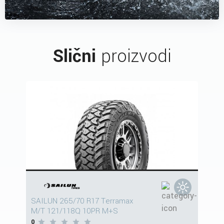
Slični
proizvodi
SAILUN 265/70 R17 Terramax
M/T 121/118Q 10PR M+S
0