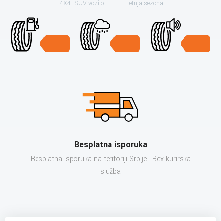
4X4 i SUV vozilo
Letnja sezona
Besplatna isporuka
Besplatna isporuka na teritoriji Srbije - Bex kurirska
služba