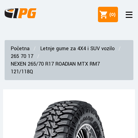
(
0
)
Početna
Letnje gume za 4X4 i SUV vozilo
265 70 17
NEXEN 265/70 R17 ROADIAN MTX RM7
121/118Q