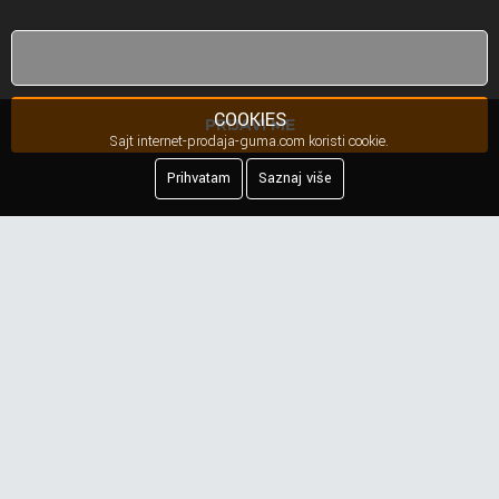
COOKIES
PRIJAVI ME
Sajt internet-prodaja-guma.com koristi cookie.
Prihvatam
Saznaj više