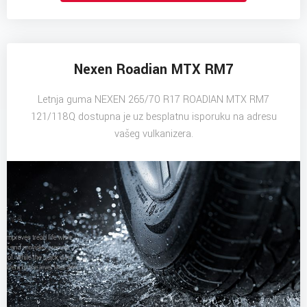
Nexen Roadian MTX RM7
Letnja guma NEXEN 265/70 R17 ROADIAN MTX RM7
121/118Q dostupna je uz besplatnu isporuku na adresu
vašeg vulkanizera.