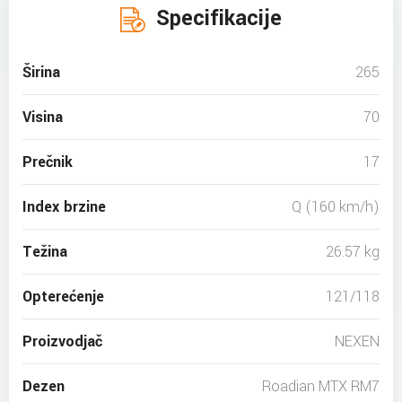
Specifikacije
Širina
265
Visina
70
Prečnik
17
Index brzine
Q (160 km/h)
Težina
26.57 kg
Opterećenje
121/118
Proizvodjač
NEXEN
Dezen
Roadian MTX RM7