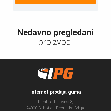
Nedavno pregledani
proizvodi
Internet prodaja guma
Dimitrija Tucovića 8,
24000 Subotica, Republika Srbija.