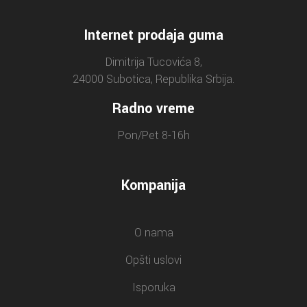
Internet prodaja guma
Dimitrija Tucovića 8,
24000 Subotica, Republika Srbija.
Radno vreme
Pon/Pet 8-16h
Kompanija
O nama
Opšti uslovi
Isporuka