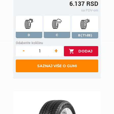
6.137 RSD
sa PDV-om
D
C
B(71dB)
Odaberite količinu
-
+
SAZNAJ VIŠE O GUMI