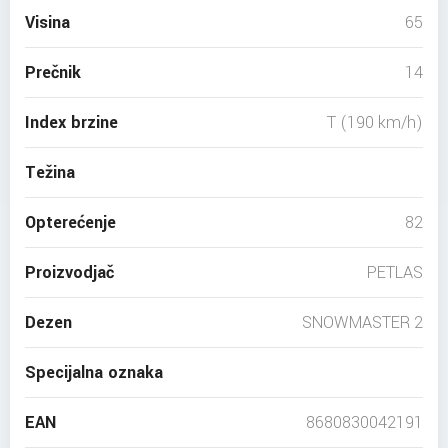
Visina
65
Prečnik
14
Index brzine
T (190 km/h)
Težina
Opterećenje
82
Proizvodjač
PETLAS
Dezen
SNOWMASTER 2
Specijalna oznaka
EAN
8680830042191