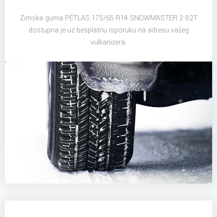
Zimska guma PETLAS 175/65 R14 SNOWMASTER 2 82T
dostupna je uz besplatnu isporuku na adresu vašeg
vulkanizera.