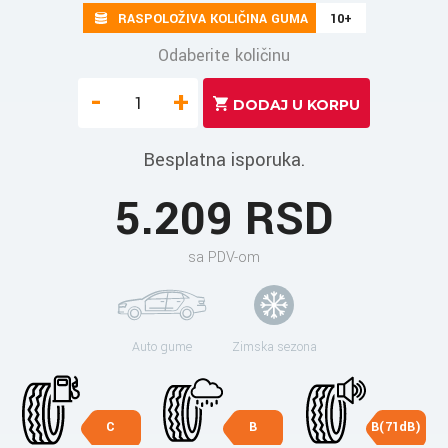
RASPOLOŽIVA KOLIČINA GUMA
10+
Odaberite količinu
-
+
Besplatna isporuka.
5.209 RSD
sa PDV-om
Auto gume
Zimska sezona
C
B
B(71dB)