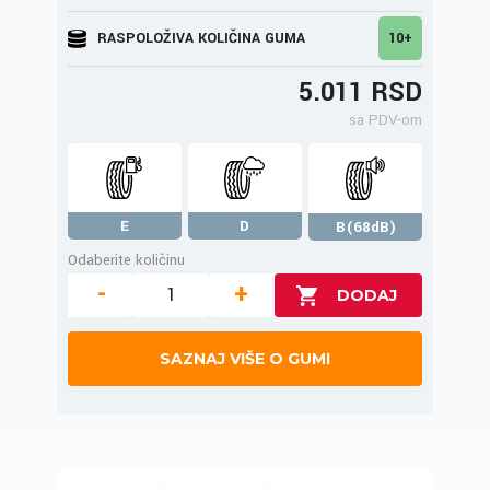
RASPOLOŽIVA KOLIČINA GUMA
10+
5.011 RSD
sa PDV-om
E
D
B(68dB)
Odaberite količinu
-
+
SAZNAJ VIŠE O GUMI