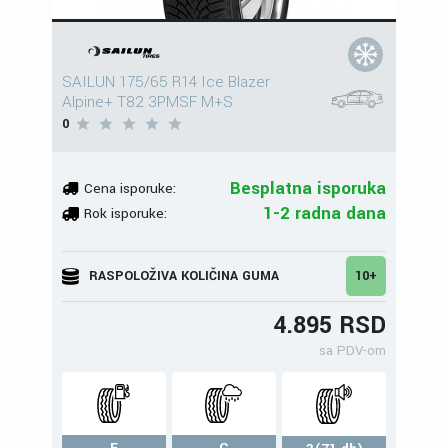
SAILUN 175/65 R14 Ice Blazer
Alpine+ T82 3PMSF M+S
0
Besplatna isporuka
Cena isporuke:
1-2 radna dana
Rok isporuke:
RASPOLOŽIVA KOLIČINA GUMA
10+
4.895 RSD
sa PDV-om
F
C