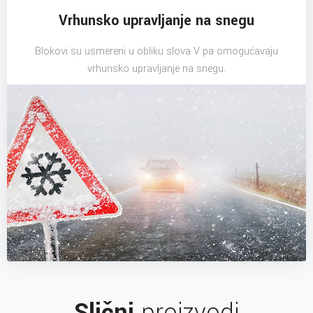
Vrhunsko upravljanje na snegu
Blokovi su usmereni u obliku slova V pa omogućavaju
vrhunsko upravljanje na snegu.
Slični
proizvodi