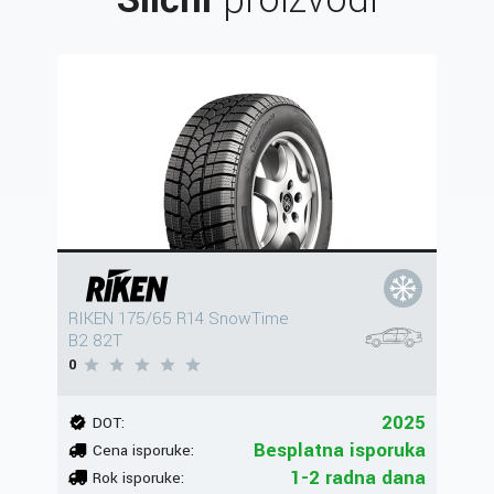
RIKEN 175/65 R14 SnowTime
B2 82T
0
2025
DOT:
Besplatna isporuka
Cena isporuke:
1-2 radna dana
Rok isporuke: