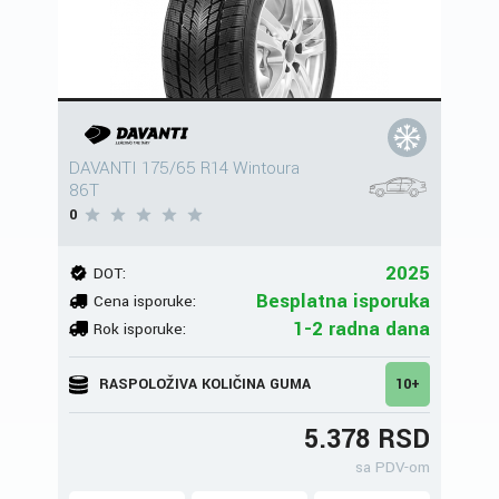
DAVANTI 175/65 R14 Wintoura
86T
0
2025
DOT:
Besplatna isporuka
Cena isporuke:
1-2 radna dana
Rok isporuke:
RASPOLOŽIVA KOLIČINA GUMA
10+
5.378 RSD
sa PDV-om