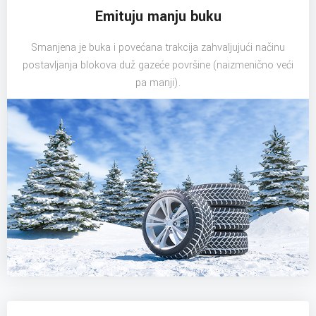
Emituju manju buku
Smanjena je buka i povećana trakcija zahvaljujući načinu
postavljanja blokova duž gazeće površine (naizmenično veći
pa manji).