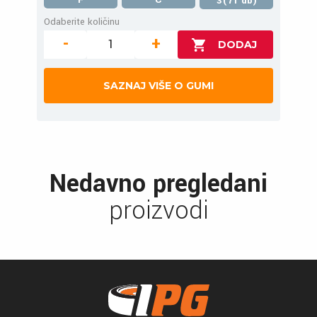
3(71 db)
Odaberite količinu
-
+
SAZNAJ VIŠE O GUMI
Nedavno pregledani
proizvodi