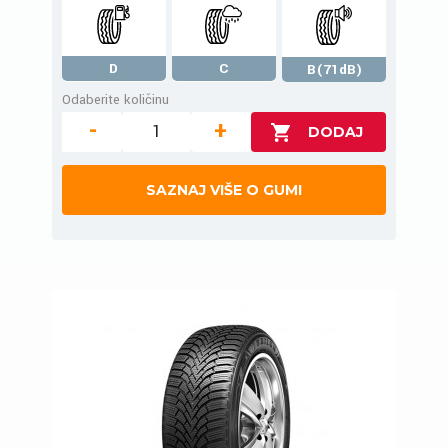
D
C
B(71dB)
Odaberite količinu
-
+
SAZNAJ VIŠE O GUMI