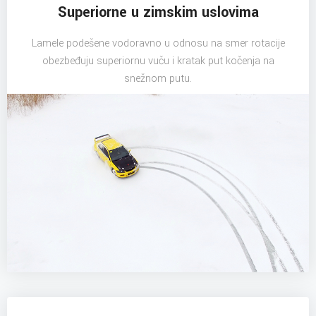
Superiorne u zimskim uslovima
Lamele podešene vodoravno u odnosu na smer rotacije
obezbeđuju superiornu vuču i kratak put kočenja na
snežnom putu.