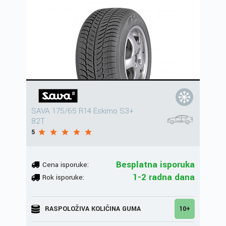
SAVA 175/65 R14 Eskimo S3+
82T
5
Besplatna isporuka
Cena isporuke:
1-2 radna dana
Rok isporuke:
RASPOLOŽIVA KOLIČINA GUMA
10+