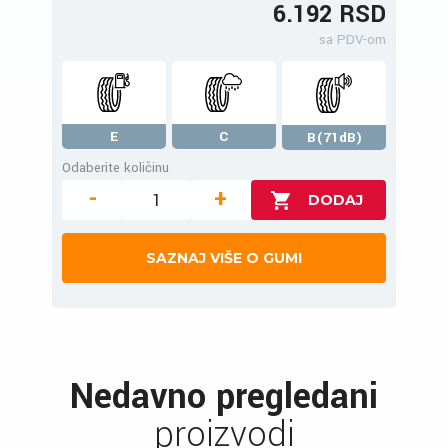
6.192 RSD
sa PDV-om
E
C
B(71dB)
Odaberite količinu
-
+
SAZNAJ VIŠE O GUMI
Nedavno pregledani
proizvodi