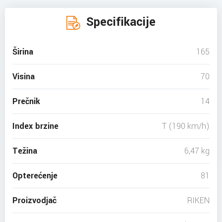
Specifikacije
Širina
165
Visina
70
Prečnik
14
Index brzine
T (190 km/h)
Težina
6,47 kg
Opterećenje
81
Proizvodjač
RIKEN