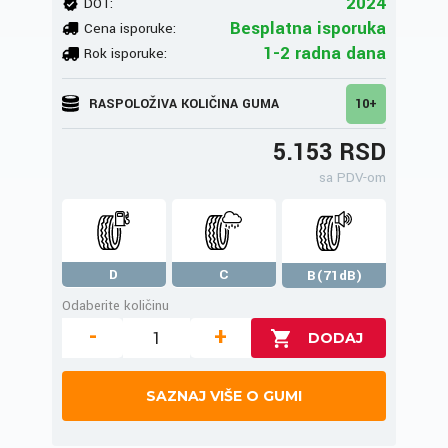
2024
DOT:
Besplatna isporuka
Cena isporuke:
1-2 radna dana
Rok isporuke:
RASPOLOŽIVA KOLIČINA GUMA
10+
5.153 RSD
sa PDV-om
D
C
B(71dB)
Odaberite količinu
-
+
SAZNAJ VIŠE O GUMI