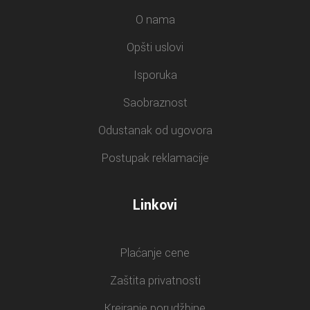
O nama
Opšti uslovi
Isporuka
Saobraznost
Odustanak od ugovora
Postupak reklamacije
Linkovi
Plaćanje cene
Zaštita privatnosti
Kreiranje porudžbine