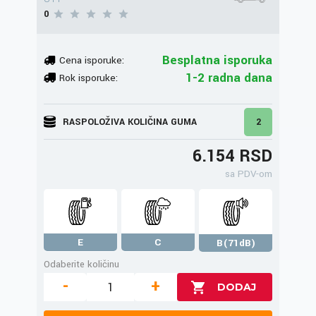
0
Besplatna isporuka
Cena isporuke:
1-2 radna dana
Rok isporuke:
RASPOLOŽIVA KOLIČINA GUMA
2
6.154 RSD
sa PDV-om
E
C
B(71dB)
Odaberite količinu
-
+