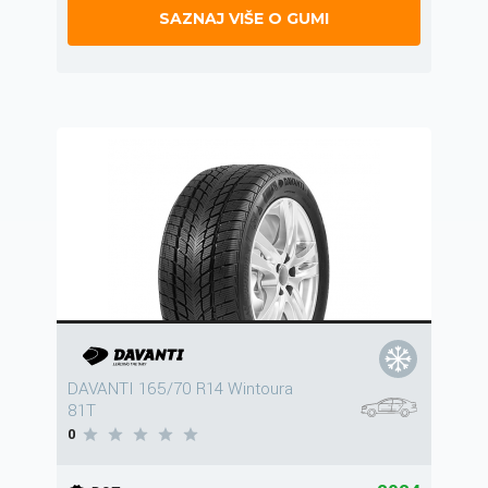
SAZNAJ VIŠE O GUMI
DAVANTI 165/70 R14 Wintoura
81T
0