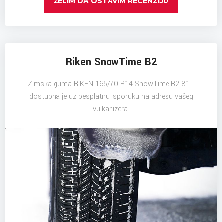
ŽELIM DA OSTAVIM RECENZIJU
Riken SnowTime B2
Zimska guma RIKEN 165/70 R14 SnowTime B2 81T
dostupna je uz besplatnu isporuku na adresu vašeg
vulkanizera.