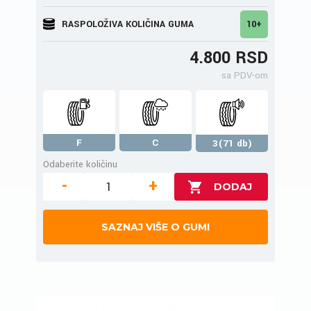
RASPOLOŽIVA KOLIČINA GUMA
10+
4.800 RSD
sa PDV-om
F
C
3(71 db)
Odaberite količinu
-
+
SAZNAJ VIŠE O GUMI