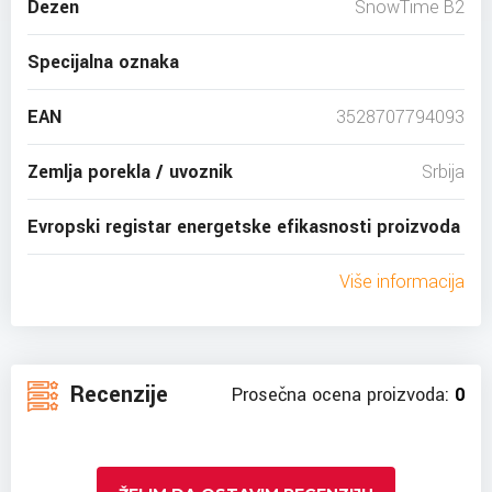
Dezen
SnowTime B2
Specijalna oznaka
EAN
3528707794093
Zemlja porekla / uvoznik
Srbija
Evropski registar energetske efikasnosti proizvoda
Više informacija
Recenzije
Prosečna ocena proizvoda:
0