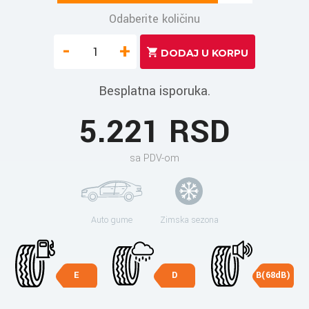
Odaberite količinu
-
+
Besplatna isporuka.
5.221 RSD
sa PDV-om
Auto gume
Zimska sezona
E
D
B(68dB)