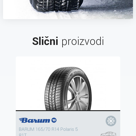
Slični
proizvodi
BARUM 165/70 R14 Polaris 5
81T