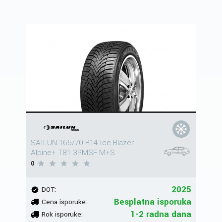
SAILUN 165/70 R14 Ice Blazer
Alpine+ T81 3PMSF M+S
0
2025
DOT:
Besplatna isporuka
Cena isporuke:
1-2 radna dana
Rok isporuke: