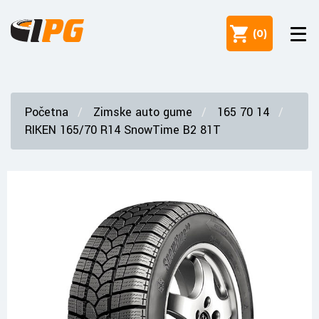
(
0
)
Početna
Zimske auto gume
165 70 14
RIKEN 165/70 R14 SnowTime B2 81T