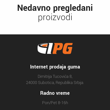
Nedavno pregledani
proizvodi
Internet prodaja guma
Dimitrija Tucovića 8,
24000 Subotica, Republika Srbija.
Radno vreme
Pon/Pet 8-16h