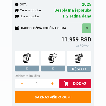
2025
DOT:
Besplatna isporuka
Cena isporuke:
1-2 radna dana
Rok isporuke:
RASPOLOŽIVA KOLIČINA GUMA
3
11.959 RSD
sa PDV-om
C
C
B(72 db)
Odaberite količinu
-
+
SAZNAJ VIŠE O GUMI