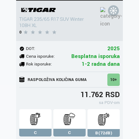
TIGAR 235/65 R17 SUV Winter
108H XL
0
2025
DOT:
Besplatna isporuka
Cena isporuke:
1-2 radna dana
Rok isporuke:
RASPOLOŽIVA KOLIČINA GUMA
10+
11.762 RSD
sa PDV-om
C
C
B(72dB)