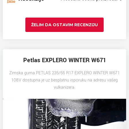
ŽELIM DA OSTAVIM RECENZIJU
Petlas EXPLERO WINTER W671
Zimska guma PETLAS 235/65 R17 EXPLERO WINTER W671
108V dostupna je uz besplatnu isporuku na adresu vašeg
vulkanizera.