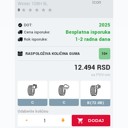
Winter 108H XL
0
2025
DOT:
Besplatna isporuka
Cena isporuke:
1-2 radna dana
Rok isporuke:
RASPOLOŽIVA KOLIČINA GUMA
10+
12.494 RSD
sa PDV-om
C
C
B(72 dB)
Odaberite količinu
-
+