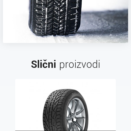
Slični
proizvodi