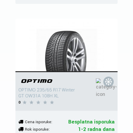
OPTIMO 235/65 R17 Winter
GT OW31A 108H XL
0
Besplatna isporuka
Cena isporuke:
1-2 radna dana
Rok isporuke: