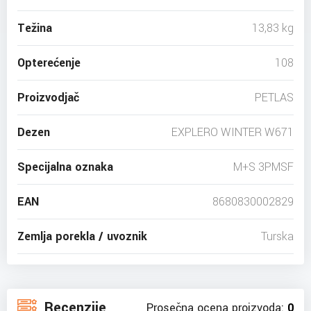
Težina
13,83 kg
Opterećenje
108
Proizvodjač
PETLAS
Dezen
EXPLERO WINTER W671
Specijalna oznaka
M+S 3PMSF
EAN
8680830002829
Zemlja porekla / uvoznik
Turska
Recenzije
Prosečna ocena proizvoda:
0