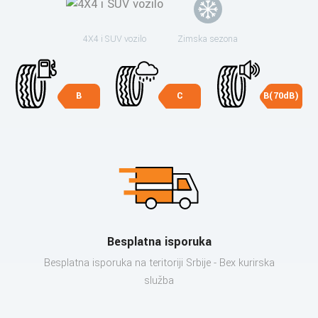
4X4 i SUV vozilo
Zimska sezona
B
C
B(70dB)
Besplatna isporuka
Besplatna isporuka na teritoriji Srbije - Bex kurirska
služba