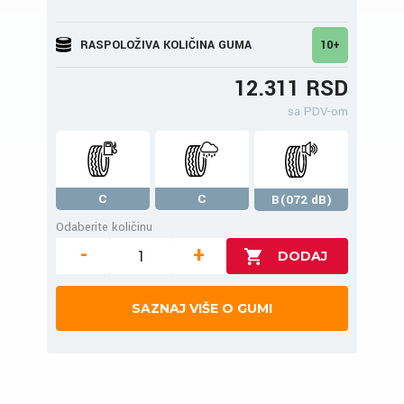
RASPOLOŽIVA KOLIČINA GUMA
10+
12.311 RSD
sa PDV-om
C
C
B(072 dB)
Odaberite količinu
-
+
SAZNAJ VIŠE O GUMI