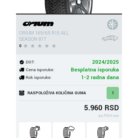
ORIUM 165/65 R15 ALL
SEASON 81T
0
2024/2025
DOT:
Besplatna isporuka
Cena isporuke:
1-2 radna dana
Rok isporuke:
RASPOLOŽIVA KOLIČINA GUMA
1
5.960 RSD
sa PDV-om