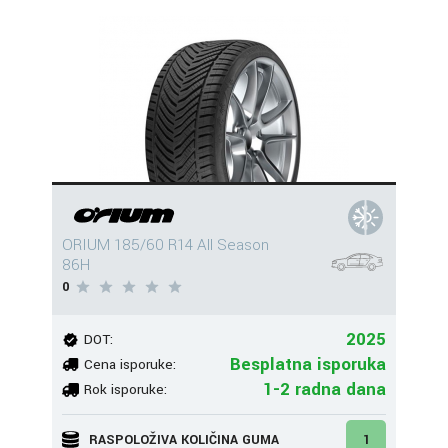
ORIUM 185/60 R14 All Season
86H
0
2025
DOT:
Besplatna isporuka
Cena isporuke:
1-2 radna dana
Rok isporuke:
RASPOLOŽIVA KOLIČINA GUMA
1