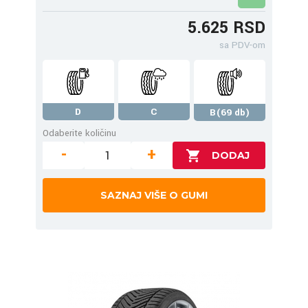
5.625 RSD
sa PDV-om
D
C
B(69 db)
Odaberite količinu
-
+
SAZNAJ VIŠE O GUMI