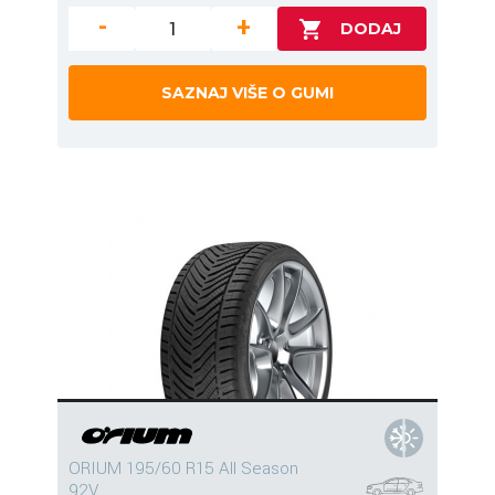
-
+
SAZNAJ VIŠE O GUMI
ORIUM 195/60 R15 All Season
92V