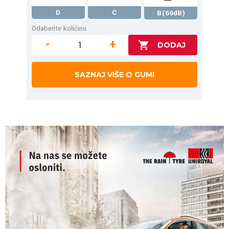
D
C
B(69dB)
Odaberite količinu
-
+
SAZNAJ VIŠE O GUMI