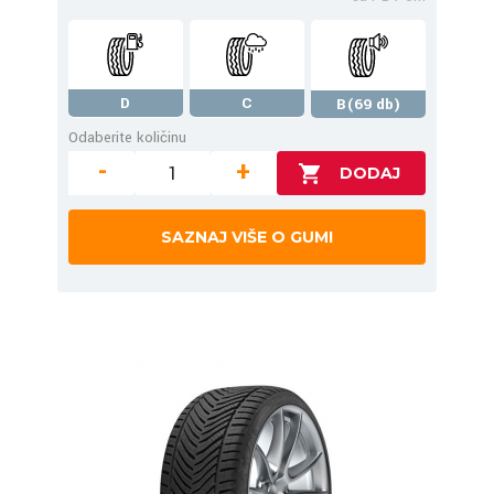
D
C
B(69 db)
Odaberite količinu
-
+
SAZNAJ VIŠE O GUMI