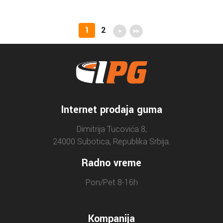
1
2
Internet prodaja guma
Dimitrija Tucovića 8,
24000 Subotica, Republika Srbija.
Radno vreme
Pon/Pet 8-16h
Kompanija