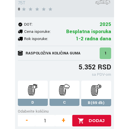
75T
0
2025
DOT:
Besplatna isporuka
Cena isporuke:
1-2 radna dana
Rok isporuke:
RASPOLOŽIVA KOLIČINA GUMA
1
5.352 RSD
sa PDV-om
D
C
B(69 db)
Odaberite količinu
-
+