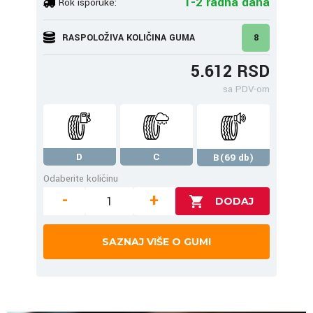
1-2 radna dana
Rok isporuke:
RASPOLOŽIVA KOLIČINA GUMA
8
5.612 RSD
sa PDV-om
D
C
B(69 db)
Odaberite količinu
-
+
SAZNAJ VIŠE O GUMI