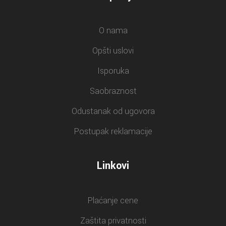
O nama
Opšti uslovi
Isporuka
Saobraznost
Odustanak od ugovora
Postupak reklamacije
Linkovi
Plaćanje cene
Zaštita privatnosti