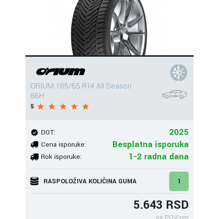
ORIUM 185/65 R14 All Season
86H
5
2025
DOT:
Besplatna isporuka
Cena isporuke:
1-2 radna dana
Rok isporuke:
RASPOLOŽIVA KOLIČINA GUMA
1
5.643 RSD
sa PDV-om