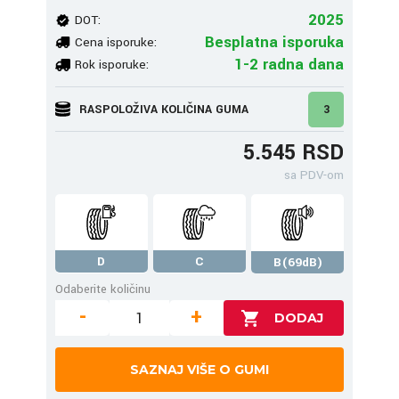
2025
DOT:
Besplatna isporuka
Cena isporuke:
1-2 radna dana
Rok isporuke:
RASPOLOŽIVA KOLIČINA GUMA
3
5.545 RSD
sa PDV-om
D
C
B(69dB)
Odaberite količinu
-
+
SAZNAJ VIŠE O GUMI