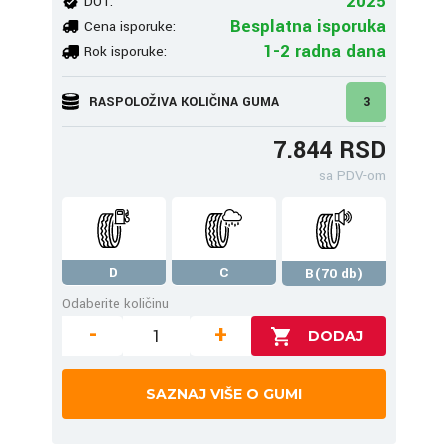
2025
DOT:
Besplatna isporuka
Cena isporuke:
1-2 radna dana
Rok isporuke:
RASPOLOŽIVA KOLIČINA GUMA
3
7.844 RSD
sa PDV-om
D
C
B(70 db)
Odaberite količinu
-
+
SAZNAJ VIŠE O GUMI