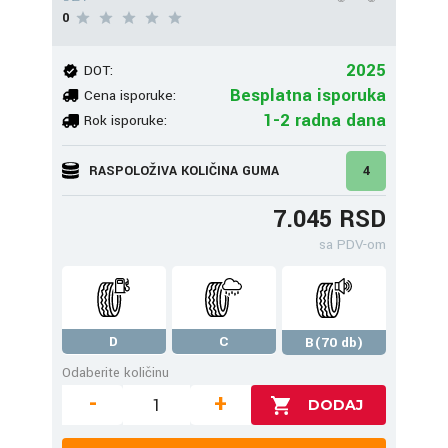
0
2025
DOT:
Besplatna isporuka
Cena isporuke:
1-2 radna dana
Rok isporuke:
RASPOLOŽIVA KOLIČINA GUMA
4
7.045 RSD
sa PDV-om
D
C
B(70 db)
Odaberite količinu
-
+