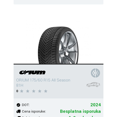
ORIUM 175/60 R15 All Season
81H
0
2024
DOT:
Besplatna isporuka
Cena isporuke: