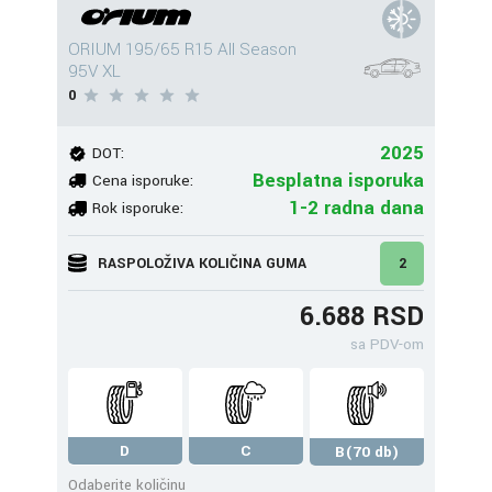
ORIUM 195/65 R15 All Season
95V XL
0
2025
DOT:
Besplatna isporuka
Cena isporuke:
1-2 radna dana
Rok isporuke:
RASPOLOŽIVA KOLIČINA GUMA
2
6.688 RSD
sa PDV-om
D
C
B(70 db)
Odaberite količinu