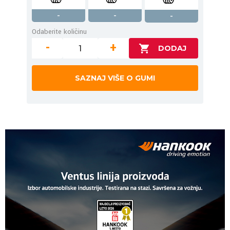
-
-
-
Odaberite količinu
-
+
SAZNAJ VIŠE O GUMI