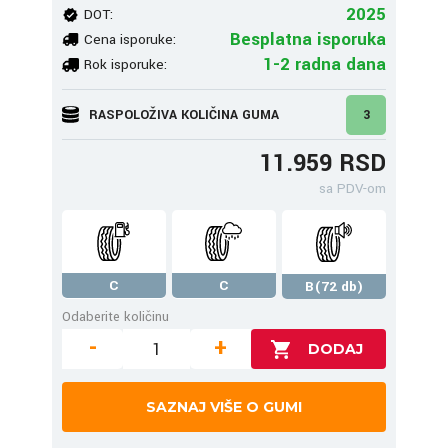
2025
DOT:
Besplatna isporuka
Cena isporuke:
1-2 radna dana
Rok isporuke:
RASPOLOŽIVA KOLIČINA GUMA
3
11.959 RSD
sa PDV-om
C
C
B(72 db)
Odaberite količinu
-
+
SAZNAJ VIŠE O GUMI