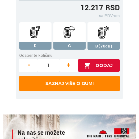
12.217 RSD
sa PDV-om
D
C
B(70dB)
Odaberite količinu
-
+
SAZNAJ VIŠE O GUMI