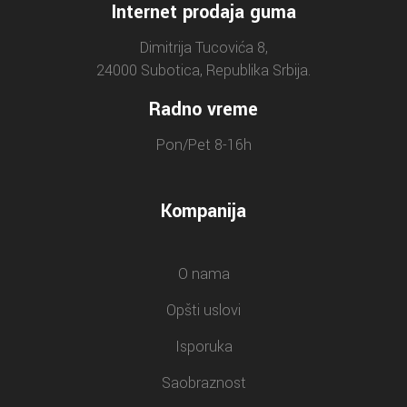
Internet prodaja guma
Dimitrija Tucovića 8,
24000 Subotica, Republika Srbija.
Radno vreme
Pon/Pet 8-16h
Kompanija
O nama
Opšti uslovi
Isporuka
Saobraznost