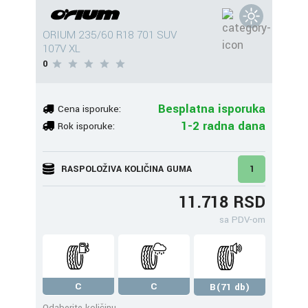
ORIUM 235/60 R18 701 SUV
107V XL
0
Besplatna isporuka
Cena isporuke:
1-2 radna dana
Rok isporuke:
RASPOLOŽIVA KOLIČINA GUMA
1
11.718 RSD
sa PDV-om
C
C
B(71 db)
Odaberite količinu