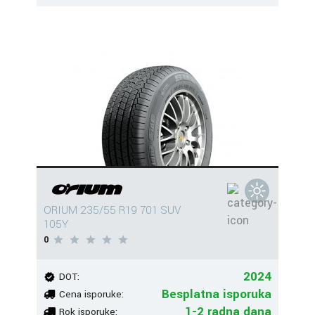
ORIUM 235/55 R19 701 SUV
105Y
0
2024
DOT:
Besplatna isporuka
Cena isporuke:
1-2 radna dana
Rok isporuke: