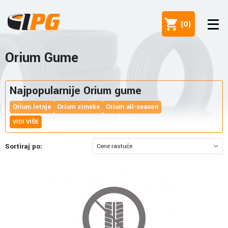
(
0
)
Orium Gume
Najpopularnije Orium gume
Orium letnje
Orium zimske
Orium all-season
VIDI VIŠE
Sortiraj po: