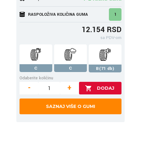
RASPOLOŽIVA KOLIČINA GUMA
1
12.154 RSD
sa PDV-om
C
C
B(71 db)
Odaberite količinu
-
+
SAZNAJ VIŠE O GUMI