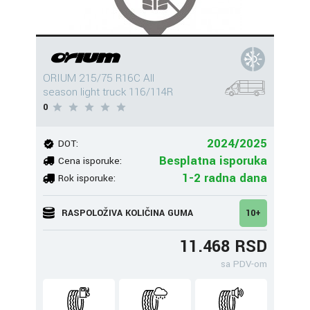
ORIUM 215/75 R16C All
season light truck 116/114R
0
2024/2025
DOT:
Besplatna isporuka
Cena isporuke:
1-2 radna dana
Rok isporuke:
RASPOLOŽIVA KOLIČINA GUMA
10+
11.468 RSD
sa PDV-om