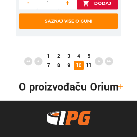
-
+
SAZNAJ VIŠE O GUMI
1
2
3
4
5
7
8
9
10
11
O proizvođaču Orium