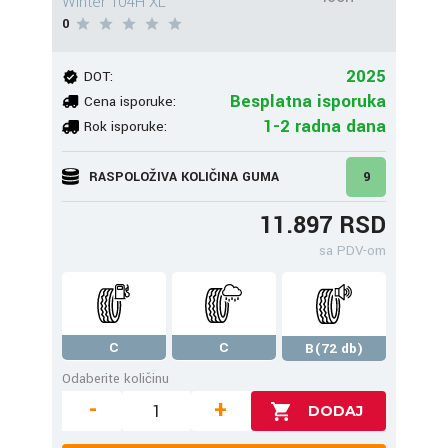
Winter 104H XL
0
2025
DOT:
Besplatna isporuka
Cena isporuke:
1-2 radna dana
Rok isporuke:
RASPOLOŽIVA KOLIČINA GUMA
9
11.897 RSD
sa PDV-om
C
C
B(72 db)
Odaberite količinu
-
+