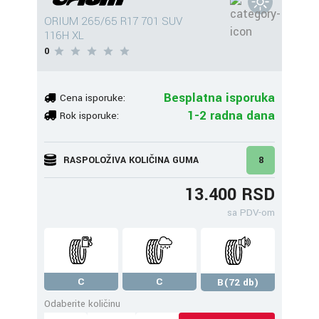
ORIUM 265/65 R17 701 SUV
116H XL
0
Besplatna isporuka
Cena isporuke:
1-2 radna dana
Rok isporuke:
RASPOLOŽIVA KOLIČINA GUMA
8
13.400 RSD
sa PDV-om
C
C
B(72 db)
Odaberite količinu