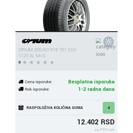
ORIUM 255/60 R18 701 SUV
112V XL M+S
0
Besplatna isporuka
Cena isporuke:
1-2 radna dana
Rok isporuke:
RASPOLOŽIVA KOLIČINA GUMA
4
12.402 RSD
sa PDV-om