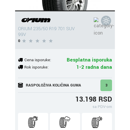
ORIUM 235/50 R19 701 SUV
99V
0
Besplatna isporuka
Cena isporuke:
1-2 radna dana
Rok isporuke:
RASPOLOŽIVA KOLIČINA GUMA
3
13.198 RSD
sa PDV-om