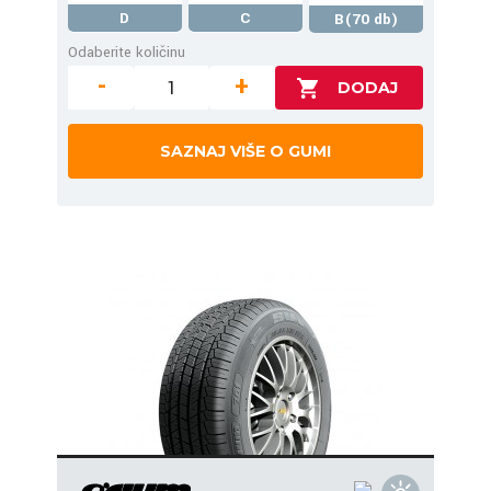
D
C
B(70 db)
Odaberite količinu
-
+
SAZNAJ VIŠE O GUMI