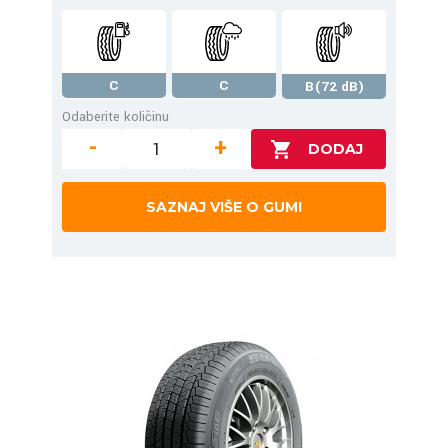
C
C
B(72 dB)
Odaberite količinu
-
+
SAZNAJ VIŠE O GUMI