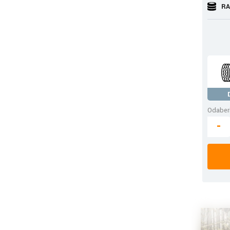
RA
Odaberi
-