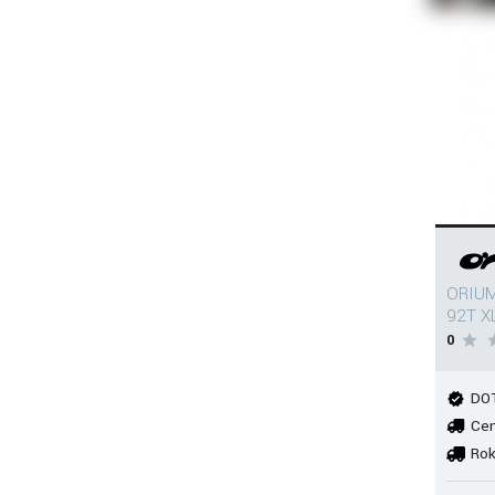
ORIUM
92T X
0
DOT
Cen
Rok