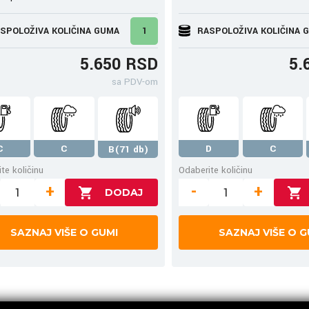
SPOLOŽIVA KOLIČINA GUMA
1
RASPOLOŽIVA KOLIČINA 
5.650 RSD
5.
sa PDV-om
C
C
D
C
B(71 db)
te količinu
Odaberite količinu
+
-
+
SAZNAJ VIŠE O GUMI
SAZNAJ VIŠE O G