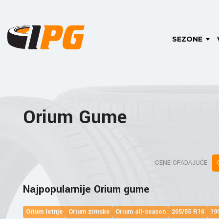
SEZONE
Orium Gume
CENE OPADAJUĆE
Najpopularnije Orium gume
Orium letnje
Orium zimske
Orium all-season
205/55 R16
19