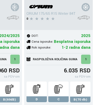
ORIUM 175/65 R15 Winter 84T
0
2024/2025
2025
DOT:
a isporuka
Besplatna isporuka
Cena isporuke:
radna dana
1-2 radna dana
Rok isporuke:
GUMA
1
RASPOLOŽIVA KOLIČINA GUMA
1
960 RSD
6.035 RSD
sa PDV-om
sa PDV-om
D
C
B(69dB)
B(70 db)