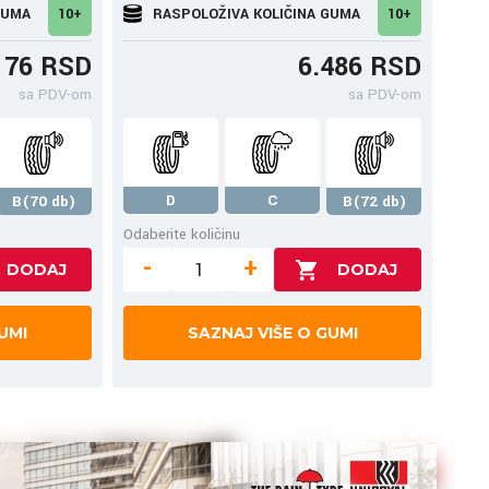
GUMA
10+
RASPOLOŽIVA KOLIČINA GUMA
10+
176 RSD
6.486 RSD
sa PDV-om
sa PDV-om
D
C
B(70 db)
B(72 db)
Odaberite količinu
-
+
UMI
SAZNAJ VIŠE O GUMI