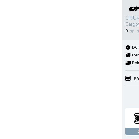
ORIUM
Cargo
0
DOT
Cen
Rok
RA