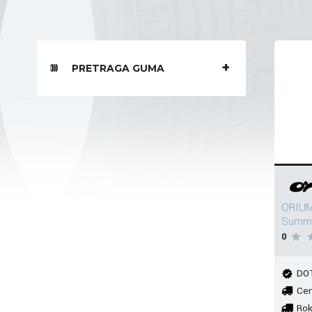
PRETRAGA GUMA
ORIUM
Summ
0
DOT
Cen
Rok