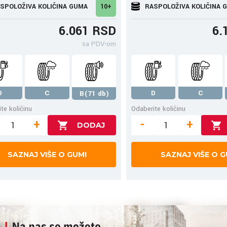
SPOLOŽIVA KOLIČINA GUMA
10+
RASPOLOŽIVA KOLIČINA 
6.061 RSD
6.
sa PDV-om
D
C
D
C
B(71 db)
te količinu
Odaberite količinu
+
-
+
SAZNAJ VIŠE O GUMI
SAZNAJ VIŠE O G