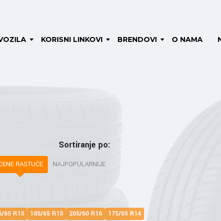
VOZILA
KORISNI LINKOVI
BRENDOVI
O NAMA
Sortiranje po:
CENE RASTUĆE
NAJPOPULARNIJE
5/65 R15
185/65 R15
205/60 R16
175/65 R14