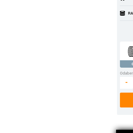
RA
Odaberi
-