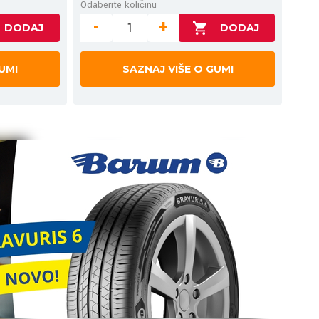
Odaberite količinu
-
+
UMI
SAZNAJ VIŠE O GUMI