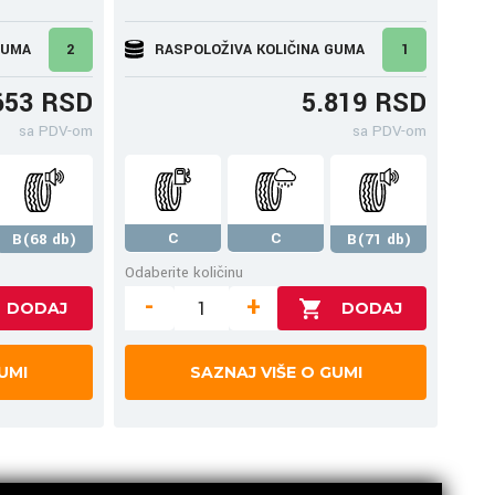
GUMA
2
RASPOLOŽIVA KOLIČINA GUMA
1
653 RSD
5.819 RSD
sa PDV-om
sa PDV-om
C
C
B(68 db)
B(71 db)
Odaberite količinu
-
+
UMI
SAZNAJ VIŠE O GUMI