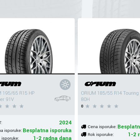
 195/65 R15 HP
ORIUM 185/55 R14 Touring
er 91V
80H
0
2024
:
Besplatn
Cena isporuke:
Besplatna isporuka
a isporuke:
1-2 
Rok isporuke:
1-2 radna dana
 isporuke: