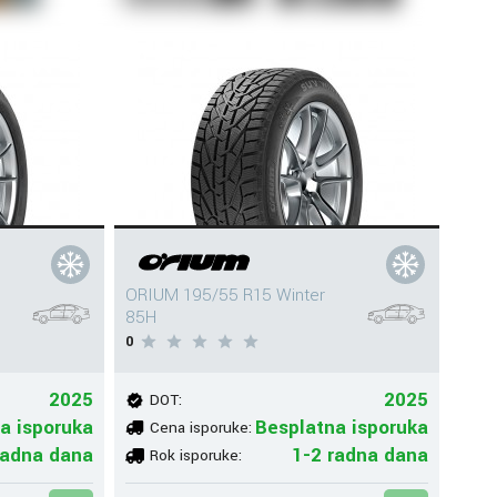
ORIUM 195/55 R15 Winter
85H
0
2025
2025
DOT:
a isporuka
Besplatna isporuka
Cena isporuke:
radna dana
1-2 radna dana
Rok isporuke: