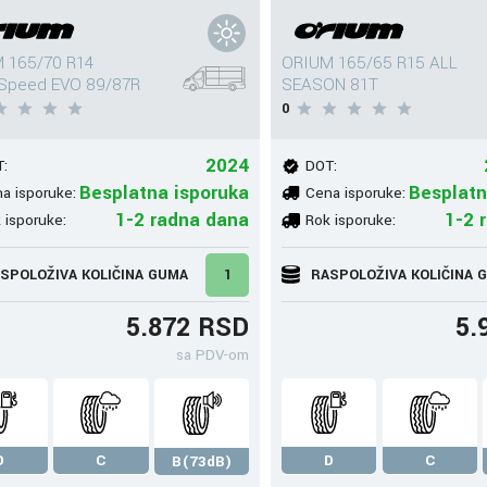
 165/70 R14
ORIUM 165/65 R15 ALL
Speed EVO 89/87R
SEASON 81T
0
2024
:
DOT:
Besplatna isporuka
Besplatn
a isporuke:
Cena isporuke:
1-2 radna dana
1-2 
 isporuke:
Rok isporuke:
SPOLOŽIVA KOLIČINA GUMA
1
RASPOLOŽIVA KOLIČINA 
5.872 RSD
5.
sa PDV-om
D
C
D
C
B(73dB)