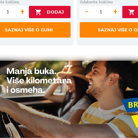
te količinu
Odaberite količinu
+
-
+
SAZNAJ VIŠE O GUMI
SAZNAJ VIŠE O G