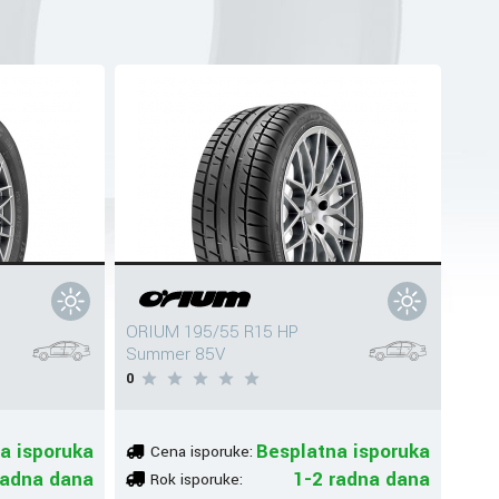
ORIUM 195/55 R15 HP
Summer 85V
0
a isporuka
Besplatna isporuka
Cena isporuke:
radna dana
1-2 radna dana
Rok isporuke: