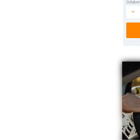
Odaberi
-