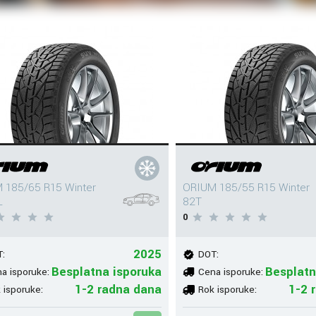
 185/65 R15 Winter
ORIUM 185/55 R15 Winter
L
82T
0
2025
:
DOT:
Besplatna isporuka
Besplatn
a isporuke:
Cena isporuke:
1-2 radna dana
1-2 
 isporuke:
Rok isporuke: