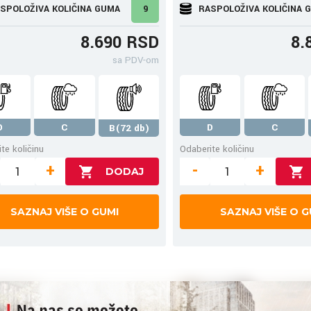
SPOLOŽIVA KOLIČINA GUMA
9
RASPOLOŽIVA KOLIČINA 
8.690 RSD
8.
sa PDV-om
D
C
D
C
B(72 db)
te količinu
Odaberite količinu
+
-
+
SAZNAJ VIŠE O GUMI
SAZNAJ VIŠE O G