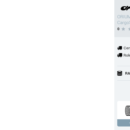
ORIUM
Cargo
0
Cen
Rok
RA