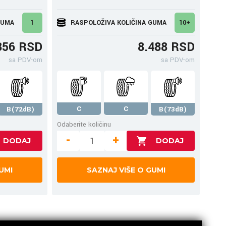
GUMA
1
RASPOLOŽIVA KOLIČINA GUMA
10+
356 RSD
8.488 RSD
sa PDV-om
sa PDV-om
C
C
B(72dB)
B(73dB)
Odaberite količinu
-
+
UMI
SAZNAJ VIŠE O GUMI