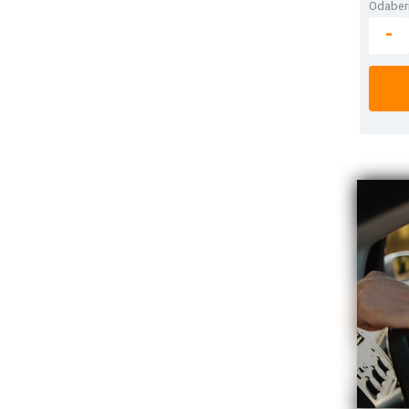
Odaberi
-