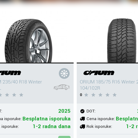
 235/40 R18 Winter
ORIUM 185/75 R16 Winter 
L
104/102R
0
2025
:
DOT:
Besplatna isporuka
Besplatn
a isporuke:
Cena isporuke:
1-2 radna dana
1-2 
 isporuke:
Rok isporuke: