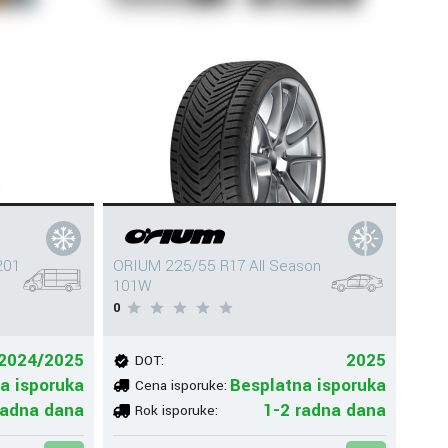
201
ORIUM 225/55 R17 All Season
101W
0
2024/2025
2025
DOT:
a isporuka
Besplatna isporuka
Cena isporuke:
radna dana
1-2 radna dana
Rok isporuke: