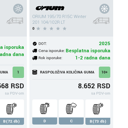
ORIUM 195/70 R15C Winter
201 104/102R LT
0
2025
DOT:
a isporuka
Besplatna isporuka
Cena isporuke:
radna dana
1-2 radna dana
Rok isporuke:
GUMA
1
RASPOLOŽIVA KOLIČINA GUMA
10+
568 RSD
8.652 RSD
sa PDV-om
sa PDV-om
D
C
B(72 db)
B(73 db)