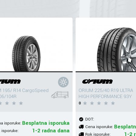
 195/ R14 CargoSpeed
ORIUM 225/40 R19 ULTRA
06/104R
HIGH PERFORMANCE 93Y
0
DOT:
Besplatna isporuka
a isporuke:
Besplatn
Cena isporuke:
1-2 radna dana
 isporuke:
1-2 
Rok isporuke: