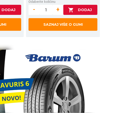
Odaberite količinu
-
+
UMI
SAZNAJ VIŠE O GUMI