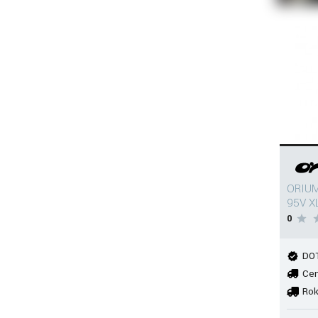
ORIUM
95V X
0
DOT
Cen
Rok