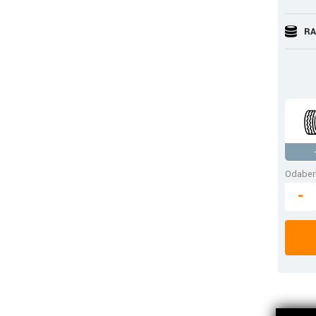
RA
Odaberi
-