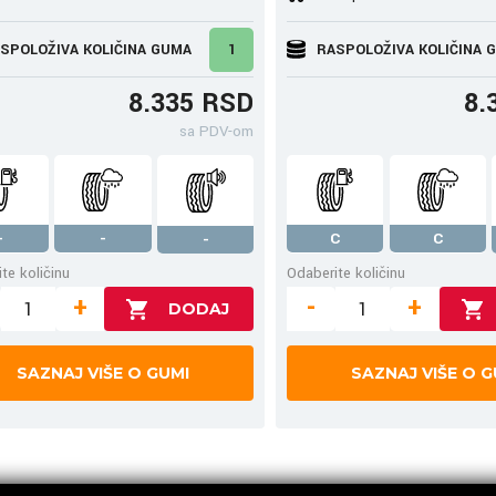
SPOLOŽIVA KOLIČINA GUMA
1
RASPOLOŽIVA KOLIČINA 
8.335 RSD
8.
sa PDV-om
-
-
C
C
-
te količinu
Odaberite količinu
+
-
+
SAZNAJ VIŠE O GUMI
SAZNAJ VIŠE O G