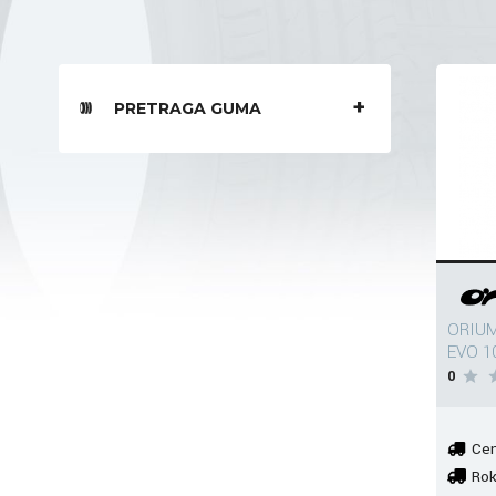
PRETRAGA GUMA
ORIUM
EVO 1
0
Cen
Rok