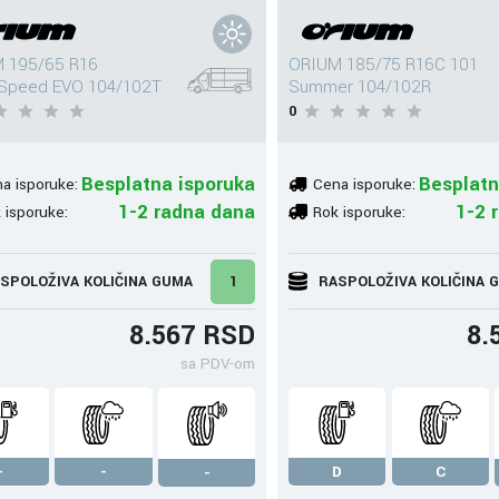
 195/65 R16
ORIUM 185/75 R16C 101
Speed EVO 104/102T
Summer 104/102R
0
Besplatna isporuka
Besplatn
a isporuke:
Cena isporuke:
1-2 radna dana
1-2 
 isporuke:
Rok isporuke:
SPOLOŽIVA KOLIČINA GUMA
1
RASPOLOŽIVA KOLIČINA 
8.567 RSD
8.
sa PDV-om
-
-
D
C
-