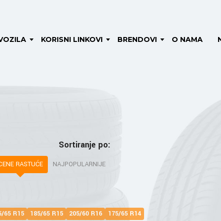
VOZILA
KORISNI LINKOVI
BRENDOVI
O NAMA
Sortiranje po:
CENE RASTUĆE
NAJPOPULARNIJE
5/65 R15
185/65 R15
205/60 R16
175/65 R14