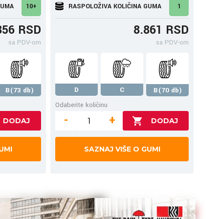
GUMA
10+
RASPOLOŽIVA KOLIČINA GUMA
1
856 RSD
8.861 RSD
sa PDV-om
sa PDV-om
D
C
B(73 db)
B(70 db)
Odaberite količinu
-
+
UMI
SAZNAJ VIŠE O GUMI