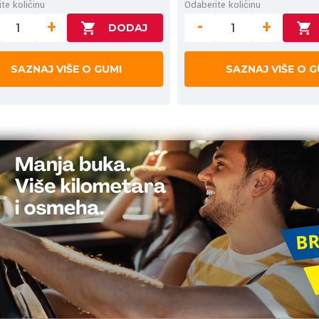
te količinu
Odaberite količinu
+
-
+
SAZNAJ VIŠE O GUMI
SAZNAJ VIŠE O G