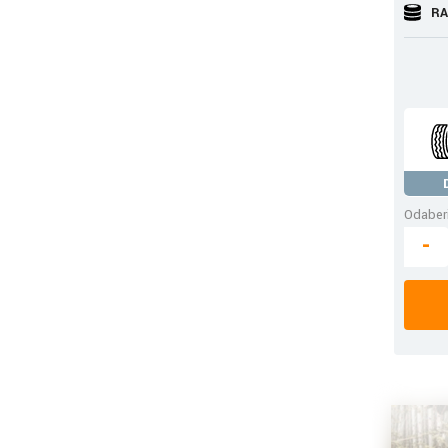
RA
Odaberi
-