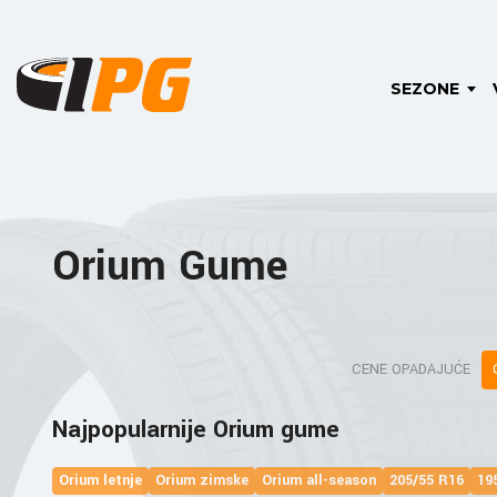
SEZONE
Orium Gume
CENE OPADAJUĆE
Najpopularnije Orium gume
Orium letnje
Orium zimske
Orium all-season
205/55 R16
19