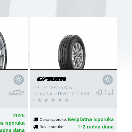
ORIUM 185/75 R16
CargoSpeed EVO 104/102R
0
2025
Besplatna isporuka
Cena isporuke:
a isporuka
1-2 radna dana
Rok isporuke:
radna dana