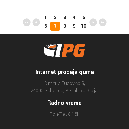
1
2
3
4
5
6
7
8
9
10
Internet prodaja guma
Dimitrija Tucovića 8,
24000 Subotica, Republika Srbija.
Radno vreme
Pon/Pet 8-16h