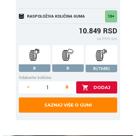
RASPOLOŽIVA KOLIČINA GUMA
10+
10.849 RSD
sa PDV-om
B
B
B(72dB)
Odaberite količinu
-
+
SAZNAJ VIŠE O GUMI