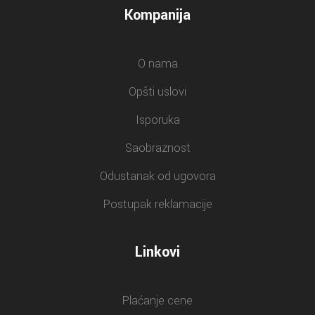
Kompanija
O nama
Opšti uslovi
Isporuka
Saobraznost
Odustanak od ugovora
Postupak reklamacije
Linkovi
Plaćanje cene