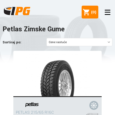
(
0
)
Petlas Zimske Gume
Sortiraj po:
PETLAS 215/65 R16C