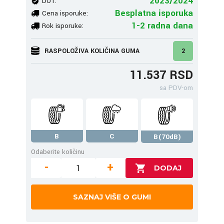
2023/2024
DOT:
Besplatna isporuka
Cena isporuke:
1-2 radna dana
Rok isporuke:
RASPOLOŽIVA KOLIČINA GUMA
2
11.537 RSD
sa PDV-om
B
C
B(70dB)
Odaberite količinu
-
+
SAZNAJ VIŠE O GUMI