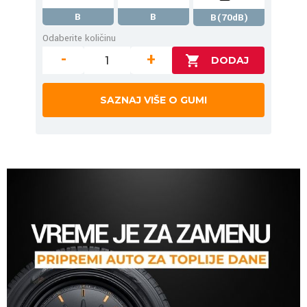
B
B
B(70dB)
Odaberite količinu
-
+
SAZNAJ VIŠE O GUMI