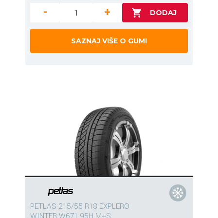
-
+
SAZNAJ VIŠE O GUMI
PETLAS 215/55 R18 EXPLERO
WINTER W671 95H M+S