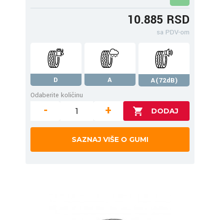
10.885 RSD
sa PDV-om
D
A
A(72dB)
Odaberite količinu
-
+
SAZNAJ VIŠE O GUMI