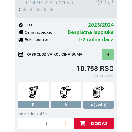
FULLGRIP PT935 109/107R
0
2023/2024
DOT:
Besplatna isporuka
Cena isporuke:
1-2 radna dana
Rok isporuke:
RASPOLOŽIVA KOLIČINA GUMA
4
10.758 RSD
sa PDV-om
D
A
A(72dB)
Odaberite količinu
-
+