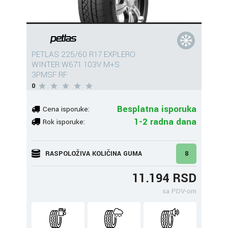
PETLAS 225/60 R17 EXPLERO
WINTER W671 103V M+S
3PMSF RF
0
Besplatna isporuka
Cena isporuke:
1-2 radna dana
Rok isporuke:
RASPOLOŽIVA KOLIČINA GUMA
8
11.194 RSD
sa PDV-om