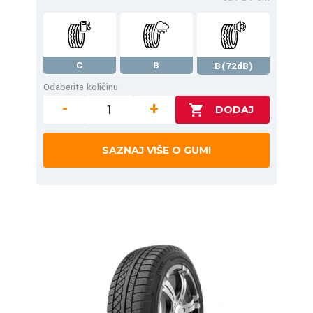
C
B
B(72dB)
Odaberite količinu
-
+
SAZNAJ VIŠE O GUMI