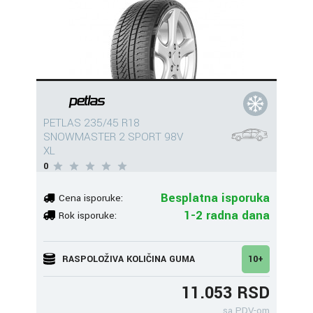
PETLAS 235/45 R18
SNOWMASTER 2 SPORT 98V
XL
0
Besplatna isporuka
Cena isporuke:
1-2 radna dana
Rok isporuke:
RASPOLOŽIVA KOLIČINA GUMA
10+
11.053 RSD
sa PDV-om