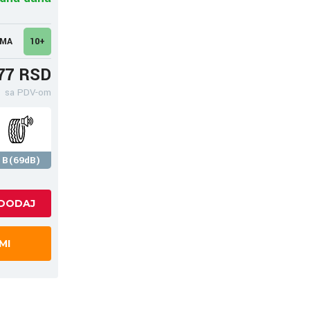
UMA
10+
77 RSD
sa PDV-om
B(69dB)
MI