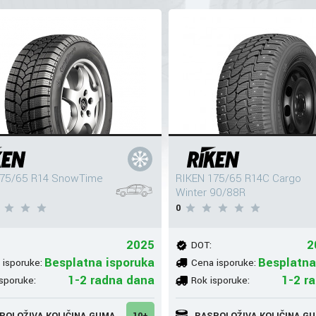
175/65 R14 SnowTime
RIKEN 175/65 R14C Cargo
Winter 90/88R
0
2025
2
DOT:
Besplatna isporuka
Besplatna
 isporuke:
Cena isporuke:
1-2 radna dana
1-2 r
sporuke:
Rok isporuke:
POLOŽIVA KOLIČINA GUMA
10+
RASPOLOŽIVA KOLIČINA G