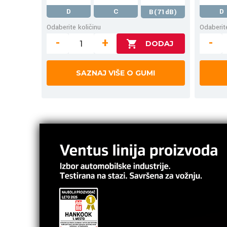
D
C
D
B(71dB)
Odaberite količinu
Odaberite
-
+
-
SAZNAJ VIŠE O GUMI