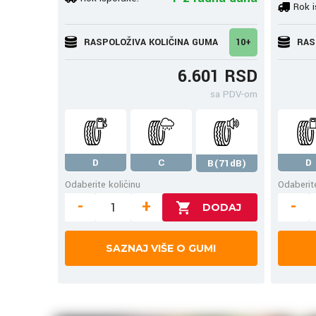
Rok i
RASPOLOŽIVA KOLIČINA GUMA
10+
RAS
6.601 RSD
sa PDV-om
D
C
D
B(71dB)
Odaberite količinu
Odaberite
-
+
-
SAZNAJ VIŠE O GUMI