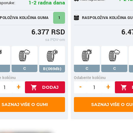
1-2 radna dana
sporuke:
POLOŽIVA KOLIČINA GUMA
1
RASPOLOŽIVA KOLIČINA G
6.377 RSD
6.4
sa PDV-om
C
C
C
B(069db)
 količinu
Odaberite količinu
+
-
+
SAZNAJ VIŠE O GUMI
SAZNAJ VIŠE O GU