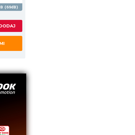
B (69dB)
MI