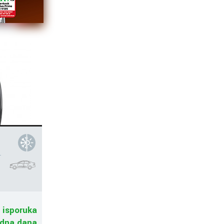
r
 isporuka
adna dana