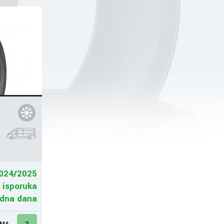
024/2025
 isporuka
adna dana
UMA
2