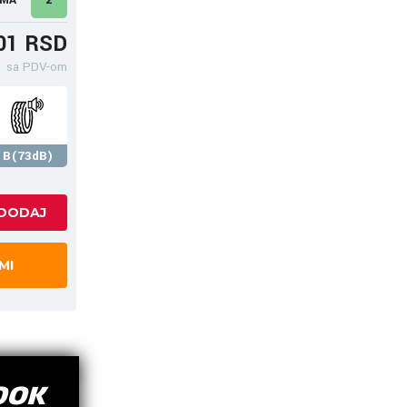
01 RSD
sa PDV-om
B(73dB)
MI