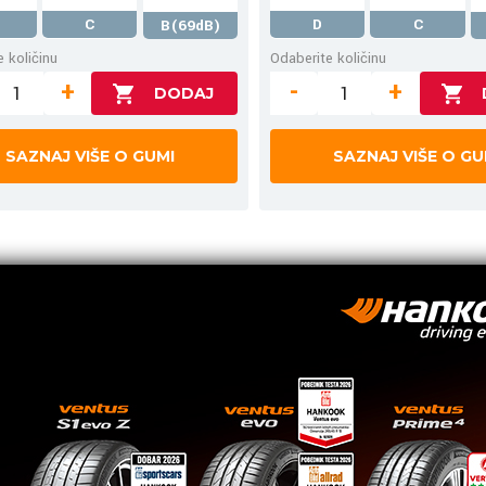
C
D
C
B(69dB)
 količinu
Odaberite količinu
+
-
+
SAZNAJ VIŠE O GUMI
SAZNAJ VIŠE O GU