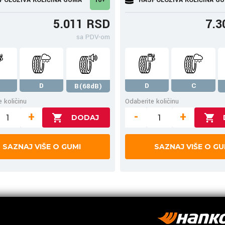
5.011 RSD
7.3
sa PDV-om
D
D
C
B(68dB)
 količinu
Odaberite količinu
+
-
+
SAZNAJ VIŠE O GUMI
SAZNAJ VIŠE O GU