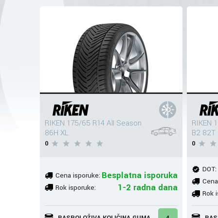
RIKEN 175/65 R14 All Season
RIKEN 
86H XL
B2 82T
0
0
DOT:
Besplatna isporuka
Cena isporuke:
Cena
1-2 radna dana
Rok isporuke:
Rok i
RASPOLOŽIVA KOLIČINA GUMA
4
RAS