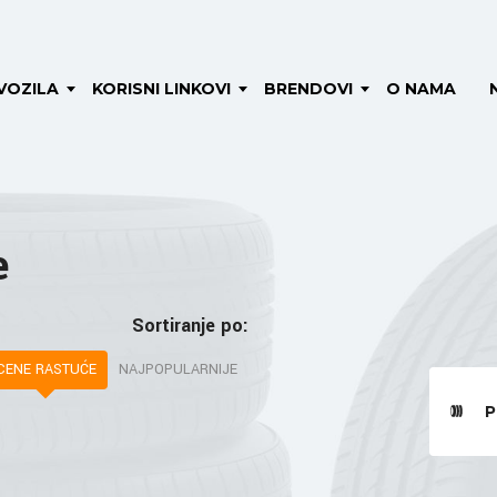
VOZILA
KORISNI LINKOVI
BRENDOVI
O NAMA
e
Sortiranje po:
CENE RASTUĆE
NAJPOPULARNIJE
P