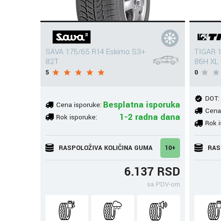
SAVA 175/65 R14 Eskimo S3+
TIGAR 1
82T
86H XL
5
0
DOT:
Besplatna isporuka
Cena isporuke:
Cena
1-2 radna dana
Rok isporuke:
Rok i
RASPOLOŽIVA KOLIČINA GUMA
10+
RAS
6.137 RSD
sa PDV-om