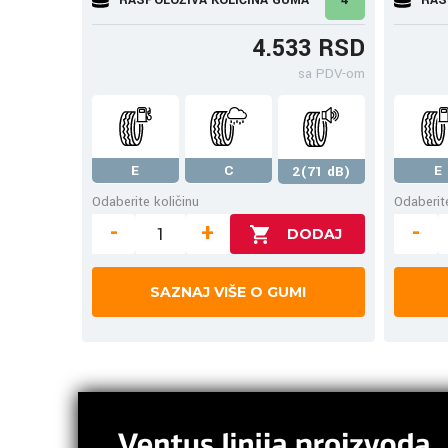
4.533 RSD
sa PDV-om
E
C
E
2(71 dB)
Odaberite količinu
Odaberite
-
+
-
SAZNAJ VIŠE O GUMI