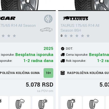
75/65 R14 All Season
TAURUS 175/65 R14 All
Season 86H
0
2025
DOT:
Besplatna isporuka
Besplatna
 isporuke:
Cena isporuke:
1-2 radna dana
1-2 r
sporuke:
Rok isporuke:
POLOŽIVA KOLIČINA GUMA
10+
RASPOLOŽIVA KOLIČINA G
5.078 RSD
5.0
sa PDV-om