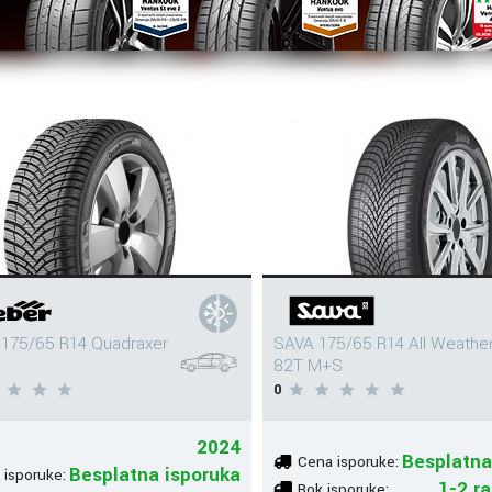
175/65 R14 Quadraxer
SAVA 175/65 R14 All Weathe
82T M+S
0
2024
Besplatna
Cena isporuke:
Besplatna isporuka
 isporuke:
1-2 r
Rok isporuke: