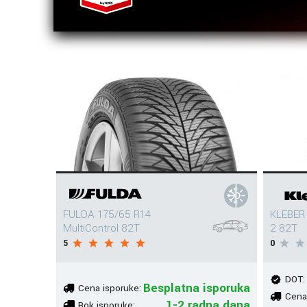
FULDA 175/65 R14
KLEBER 
MultiControl 82T
2 82T
5
0
DOT:
Besplatna isporuka
Cena isporuke:
Cena
1-2 radna dana
Rok isporuke: