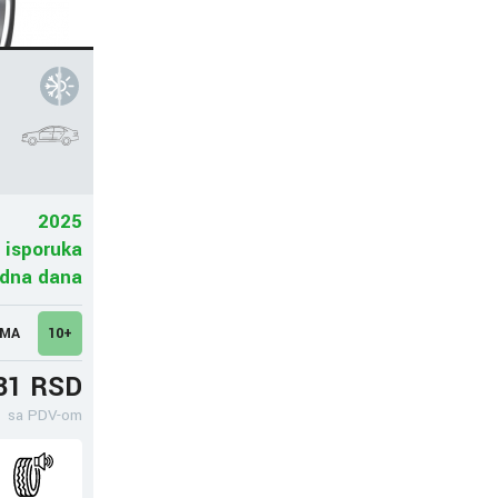
2025
 isporuka
adna dana
UMA
10+
31 RSD
sa PDV-om