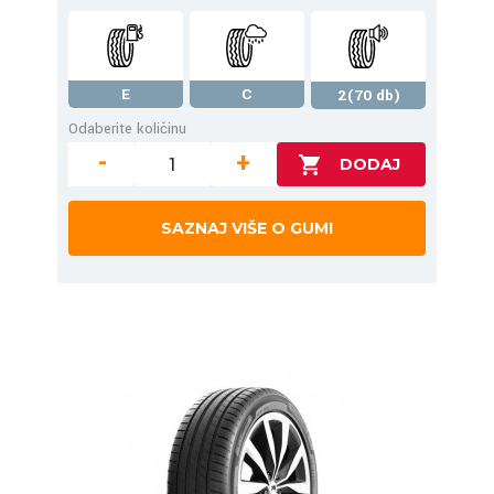
E
C
2(70 db)
Odaberite količinu
-
+
SAZNAJ VIŠE O GUMI