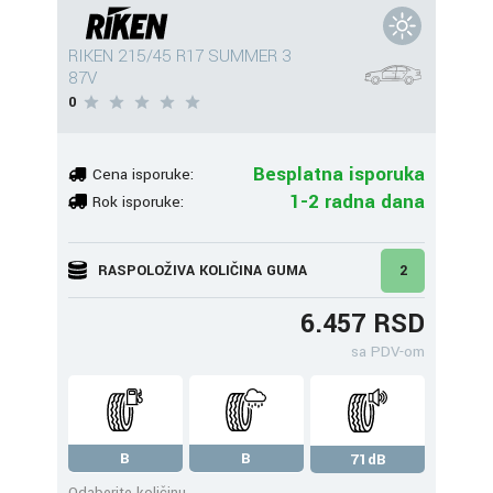
RIKEN 215/45 R17 SUMMER 3
87V
0
Besplatna isporuka
Cena isporuke:
1-2 radna dana
Rok isporuke:
RASPOLOŽIVA KOLIČINA GUMA
2
6.457 RSD
sa PDV-om
B
B
71dB
Odaberite količinu