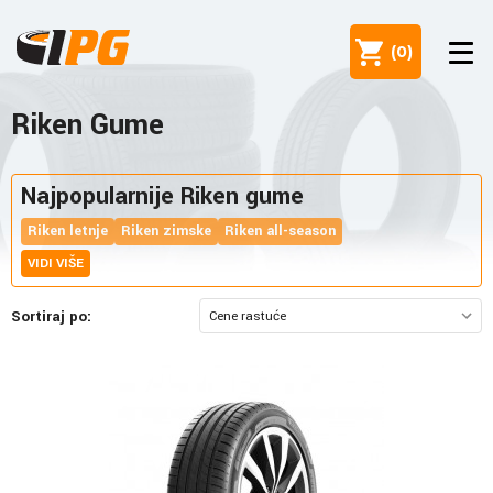
(
0
)
Riken Gume
Najpopularnije Riken gume
Riken letnje
Riken zimske
Riken all-season
VIDI VIŠE
Sortiraj po: