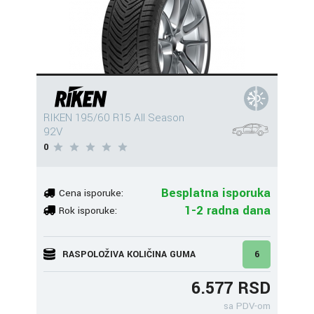
RIKEN 195/60 R15 All Season
92V
0
Besplatna isporuka
Cena isporuke:
1-2 radna dana
Rok isporuke:
RASPOLOŽIVA KOLIČINA GUMA
6
6.577 RSD
sa PDV-om