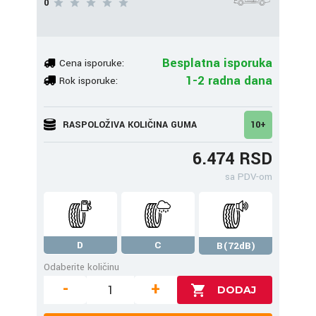
0
Besplatna isporuka
Cena isporuke:
1-2 radna dana
Rok isporuke:
RASPOLOŽIVA KOLIČINA GUMA
10+
6.474 RSD
sa PDV-om
D
C
B(72dB)
Odaberite količinu
-
+