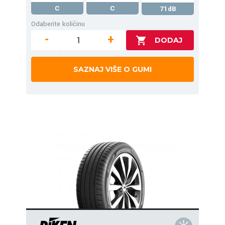
C
C
71dB
Odaberite količinu
-
+
SAZNAJ VIŠE O GUMI