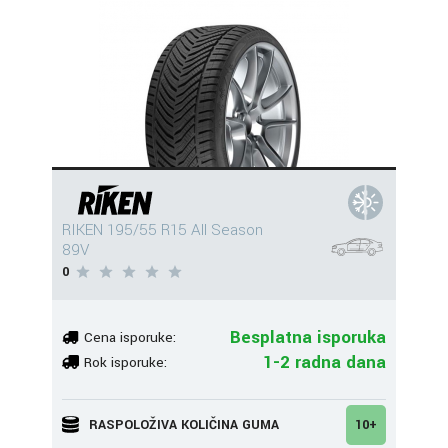
RIKEN 195/55 R15 All Season
89V
0
Besplatna isporuka
Cena isporuke:
1-2 radna dana
Rok isporuke:
RASPOLOŽIVA KOLIČINA GUMA
10+