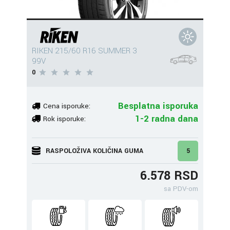
RIKEN 215/60 R16 SUMMER 3
99V
0
Besplatna isporuka
Cena isporuke:
1-2 radna dana
Rok isporuke:
RASPOLOŽIVA KOLIČINA GUMA
5
6.578 RSD
sa PDV-om