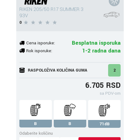
RIKEN 205/50 R17 SUMMER 3
93V
0
Besplatna isporuka
Cena isporuke:
1-2 radna dana
Rok isporuke:
RASPOLOŽIVA KOLIČINA GUMA
2
6.705 RSD
sa PDV-om
B
B
71dB
Odaberite količinu