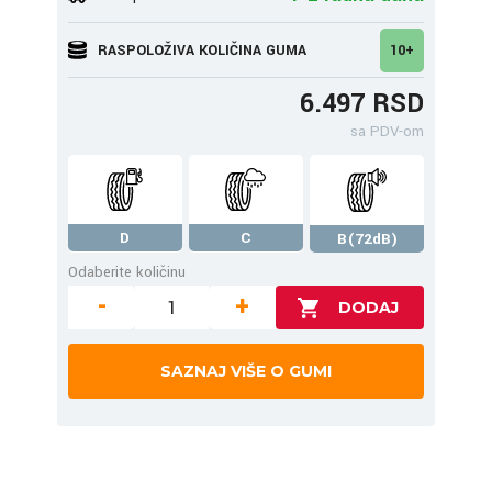
RASPOLOŽIVA KOLIČINA GUMA
10+
6.497 RSD
sa PDV-om
D
C
B(72dB)
Odaberite količinu
-
+
SAZNAJ VIŠE O GUMI