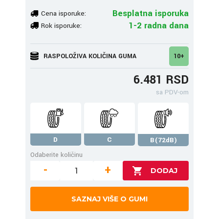
Besplatna isporuka
Cena isporuke:
1-2 radna dana
Rok isporuke:
RASPOLOŽIVA KOLIČINA GUMA
10+
6.481 RSD
sa PDV-om
D
C
B(72dB)
Odaberite količinu
-
+
SAZNAJ VIŠE O GUMI