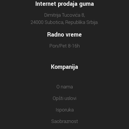
Internet prodaja guma
Dimitrija Tucovića 8,
24000 Subotica, Republika Srbija.
Radno vreme
Pon/Pet 8-16h
Kompanija
O nama
Opšti uslovi
Isporuka
Saobraznost