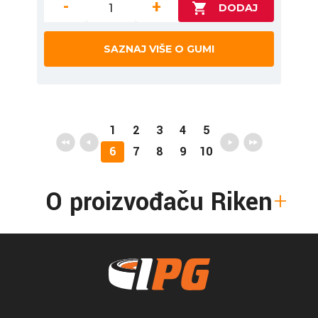
-
+
SAZNAJ VIŠE O GUMI
1
2
3
4
5
6
7
8
9
10
O proizvođaču Riken