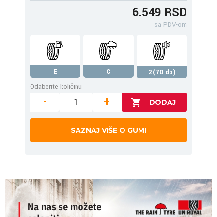
6.549 RSD
sa PDV-om
E
C
2(70 db)
Odaberite količinu
-
+
SAZNAJ VIŠE O GUMI