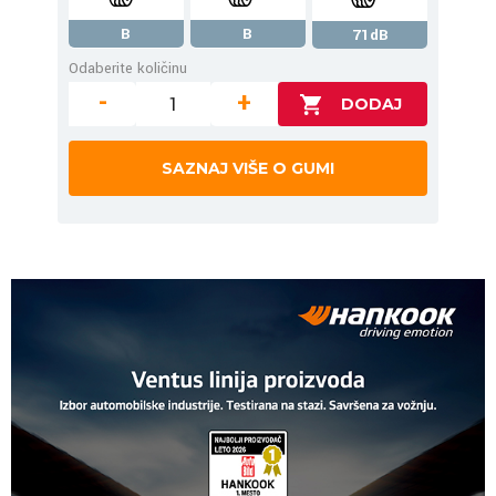
B
B
71dB
Odaberite količinu
-
+
SAZNAJ VIŠE O GUMI