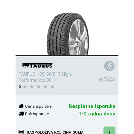
TAURUS 185/60 R15 High
Performance 88H
0
Besplatna isporuka
Cena isporuke:
1-2 radna dana
Rok isporuke:
RASPOLOŽIVA KOLIČINA GUMA
1