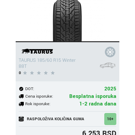
TAURUS 185/60 R15 Winter
88T
0
2025
DOT:
Besplatna isporuka
Cena isporuke:
1-2 radna dana
Rok isporuke:
RASPOLOŽIVA KOLIČINA GUMA
10+
6.253 RSD