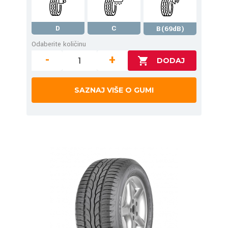
D
C
B(69dB)
Odaberite količinu
-
+
SAZNAJ VIŠE O GUMI