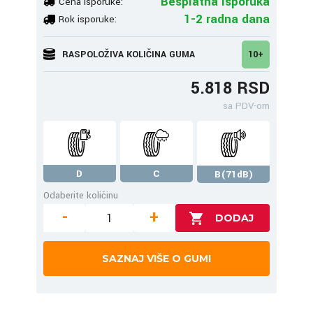
Besplatna isporuka
Cena isporuke:
1-2 radna dana
Rok isporuke:
RASPOLOŽIVA KOLIČINA GUMA
10+
5.818 RSD
sa PDV-om
D
C
B(71dB)
Odaberite količinu
-
+
SAZNAJ VIŠE O GUMI