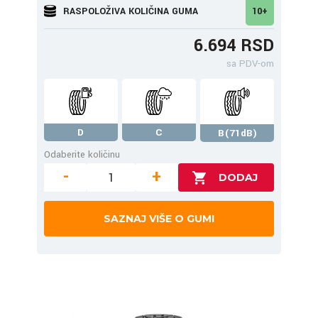
RASPOLOŽIVA KOLIČINA GUMA
10+
6.694 RSD
sa PDV-om
D
C
B(71dB)
Odaberite količinu
-
+
SAZNAJ VIŠE O GUMI