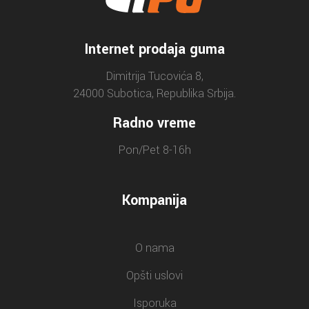
Internet prodaja guma
Dimitrija Tucovića 8,
24000 Subotica, Republika Srbija.
Radno vreme
Pon/Pet 8-16h
Kompanija
O nama
Opšti uslovi
Isporuka