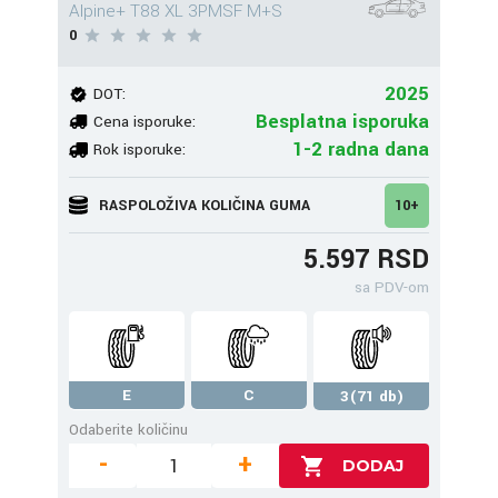
Alpine+ T88 XL 3PMSF M+S
0
2025
DOT:
Besplatna isporuka
Cena isporuke:
1-2 radna dana
Rok isporuke:
RASPOLOŽIVA KOLIČINA GUMA
10+
5.597 RSD
sa PDV-om
E
C
3(71 db)
Odaberite količinu
-
+