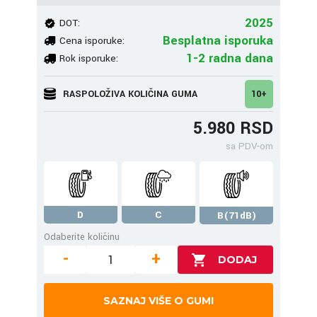
2025
DOT:
Besplatna isporuka
Cena isporuke:
1-2 radna dana
Rok isporuke:
RASPOLOŽIVA KOLIČINA GUMA
10+
5.980 RSD
sa PDV-om
D
C
B(71dB)
Odaberite količinu
-
+
SAZNAJ VIŠE O GUMI