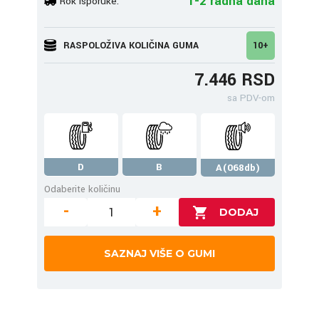
1-2 radna dana
Rok isporuke:
RASPOLOŽIVA KOLIČINA GUMA
10+
7.446 RSD
sa PDV-om
D
B
A(068db)
Odaberite količinu
-
+
SAZNAJ VIŠE O GUMI