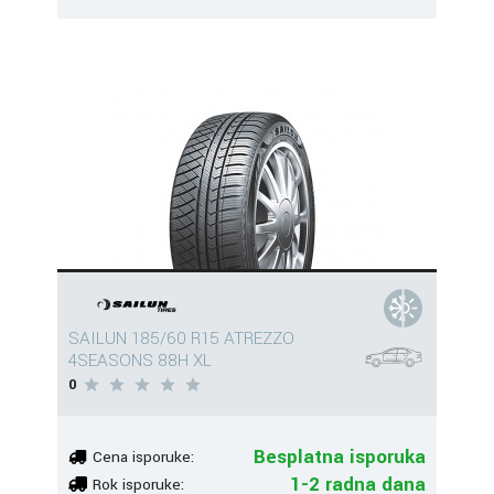
SAILUN 185/60 R15 ATREZZO
4SEASONS 88H XL
0
Besplatna isporuka
Cena isporuke:
1-2 radna dana
Rok isporuke: