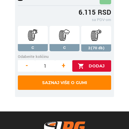
6.115 RSD
sa PDV-om
C
C
2(70 db)
Odaberite količinu
-
+
SAZNAJ VIŠE O GUMI