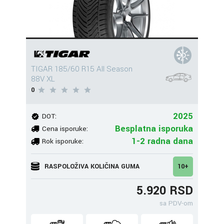
TIGAR 185/60 R15 All Season
88V XL
0
2025
DOT:
Besplatna isporuka
Cena isporuke:
1-2 radna dana
Rok isporuke:
RASPOLOŽIVA KOLIČINA GUMA
10+
5.920 RSD
sa PDV-om