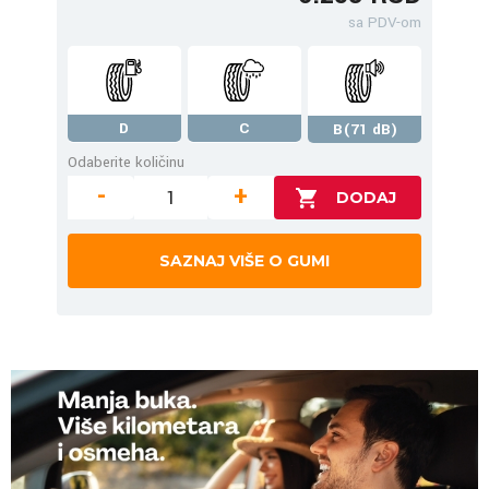
sa PDV-om
D
C
B(71 dB)
Odaberite količinu
-
+
SAZNAJ VIŠE O GUMI