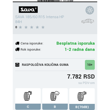
SAVA 185/60 R15 Intensa HP
84H
0
Besplatna isporuka
Cena isporuke:
1-2 radna dana
Rok isporuke:
RASPOLOŽIVA KOLIČINA GUMA
10+
7.782 RSD
sa PDV-om
C
B
B(70dB)