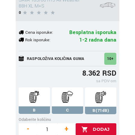
SAVA 185/60 R15 All Weather
88H XL M+S
0
Besplatna isporuka
Cena isporuke:
1-2 radna dana
Rok isporuke:
RASPOLOŽIVA KOLIČINA GUMA
10+
8.362 RSD
sa PDV-om
B
C
B(71dB)
Odaberite količinu
-
+