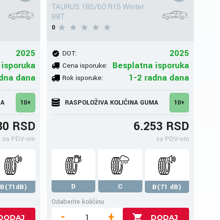
TAURUS 185/60 R15 Winter
88T
0
2025
2025
DOT:
 isporuka
Besplatna isporuka
Cena isporuke:
adna dana
1-2 radna dana
Rok isporuke:
MA
10+
RASPOLOŽIVA KOLIČINA GUMA
10+
80 RSD
6.253 RSD
sa PDV-om
sa PDV-om
D
C
B(71dB)
B(71 dB)
Odaberite količinu
-
+