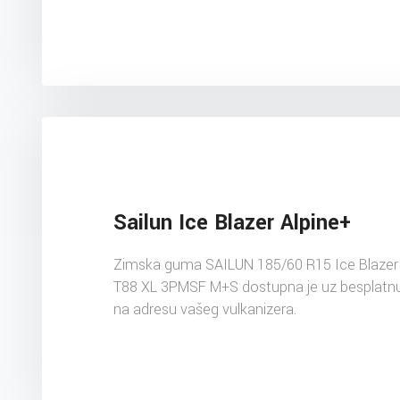
Sailun Ice Blazer Alpine+
Zimska guma SAILUN 185/60 R15 Ice Blazer 
T88 XL 3PMSF M+S dostupna je uz besplatnu
na adresu vašeg vulkanizera.