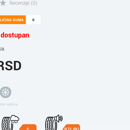
Recenzije (0)
LIČINA GUMA
0
e dostupan
ka.
 RSD
ska sezona
C
3(71 db)