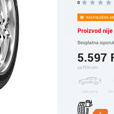
0
RASPOLOŽIVA KO
Proizvod nij
Besplatna isporu
5.597
sa PDV-om
Auto gume
Zim
E