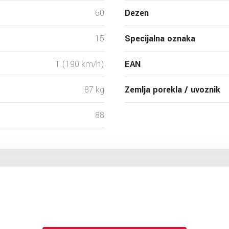
60
Dezen
15
Specijalna oznaka
T (190 km/h)
EAN
87 kg
Zemlja porekla / uvoznik
88