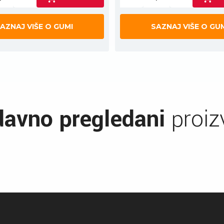
AZNAJ VIŠE O GUMI
SAZNAJ VIŠE O GU
avno pregledani
proiz