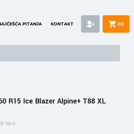
NAJČEŠĆA PITANJA
KONTAKT
(
0
)
0 R15 Ice Blazer Alpine+ T88 XL
MSF M+S