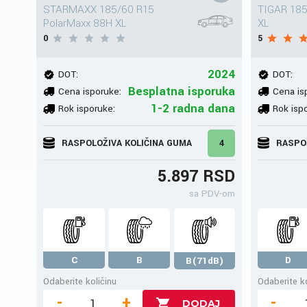
STARMAXX 185/60 R15
TIGAR 185
PolarMaxx 88H XL
XL
0
5
2024
DOT:
DOT:
Besplatna isporuka
Cena isporuke:
Cena is
1-2 radna dana
Rok isporuke:
Rok isp
RASPOLOŽIVA KOLIČINA GUMA
4
RASPO
5.897 RSD
sa PDV-om
C
B
D
B(71dB)
Odaberite količinu
Odaberite ko
-
+
-