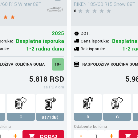
/60 R15 Winter 88T
RIKEN 185/60 R15 Snow 88T
0
2025
DOT:
Besplatna isporuka
Besplatna
poruke:
Cena isporuke:
1-2 radna dana
1-2 r
oruke:
Rok isporuke:
LOŽIVA KOLIČINA GUMA
10+
RASPOLOŽIVA KOLIČINA GU
5.818 RSD
5.9
sa PDV-om
C
D
C
B(71dB)
ličinu
Odaberite količinu
+
-
+