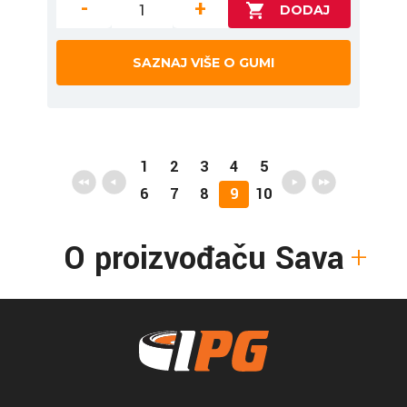
-
+
SAZNAJ VIŠE O GUMI
1
2
3
4
5
6
7
8
9
10
O proizvođaču Sava