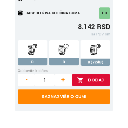
RASPOLOŽIVA KOLIČINA GUMA
10+
8.142 RSD
sa PDV-om
D
B
B(72dB)
Odaberite količinu
-
+
SAZNAJ VIŠE O GUMI