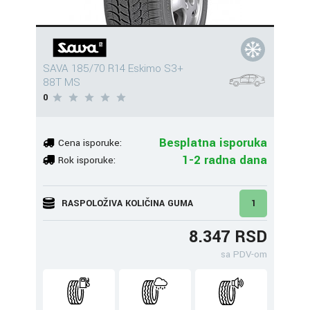
SAVA 185/70 R14 Eskimo S3+
88T MS
0
Besplatna isporuka
Cena isporuke:
1-2 radna dana
Rok isporuke:
RASPOLOŽIVA KOLIČINA GUMA
1
8.347 RSD
sa PDV-om