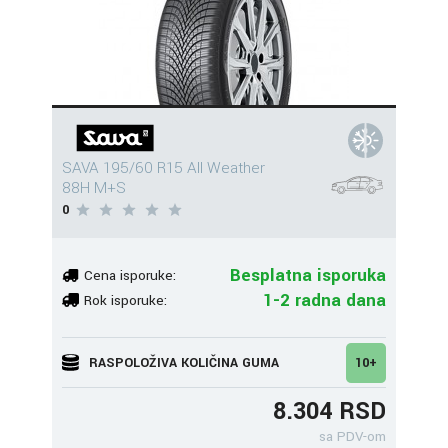
SAVA 195/60 R15 All Weather
88H M+S
0
Besplatna isporuka
Cena isporuke:
1-2 radna dana
Rok isporuke:
RASPOLOŽIVA KOLIČINA GUMA
10+
8.304 RSD
sa PDV-om