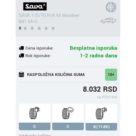
SAVA 175/70 R14 All Weather
84T M+S
0
Besplatna isporuka
Cena isporuke:
1-2 radna dana
Rok isporuke:
RASPOLOŽIVA KOLIČINA GUMA
10+
8.032 RSD
sa PDV-om
C
C
B(71dB)
Odaberite količinu