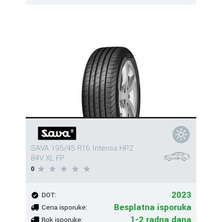
SAVA 195/45 R16 Intensa HP2
84V XL FP
0
2023
DOT:
Besplatna isporuka
Cena isporuke:
1-2 radna dana
Rok isporuke: