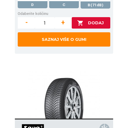
D
C
B(71dB)
Odaberite količinu
-
+
SAZNAJ VIŠE O GUMI