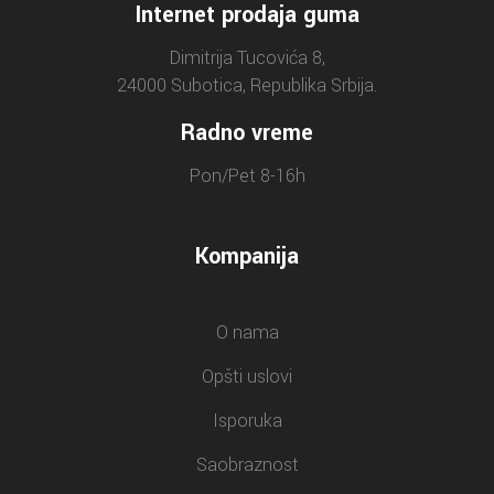
Internet prodaja guma
Dimitrija Tucovića 8,
24000 Subotica, Republika Srbija.
Radno vreme
Pon/Pet 8-16h
Kompanija
O nama
Opšti uslovi
Isporuka
Saobraznost