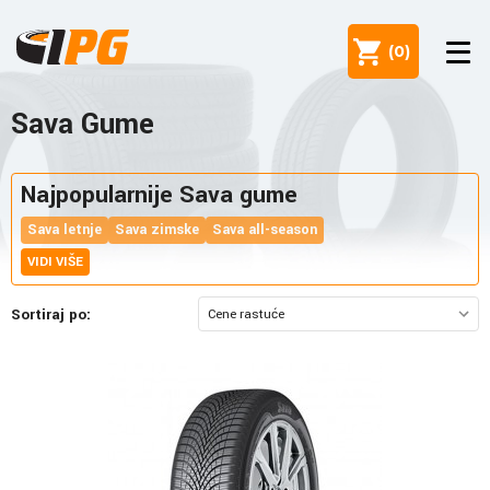
(
0
)
Sava Gume
Najpopularnije Sava gume
Sava letnje
Sava zimske
Sava all-season
VIDI VIŠE
Sortiraj po: