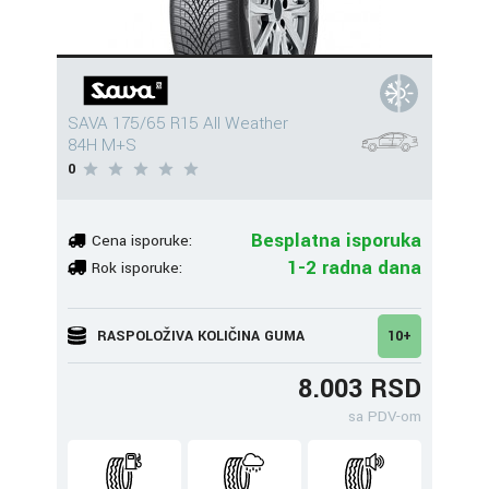
SAVA 175/65 R15 All Weather
84H M+S
0
Besplatna isporuka
Cena isporuke:
1-2 radna dana
Rok isporuke:
RASPOLOŽIVA KOLIČINA GUMA
10+
8.003 RSD
sa PDV-om