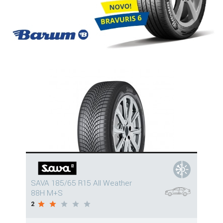
SAVA 185/65 R15 All Weather
88H M+S
2