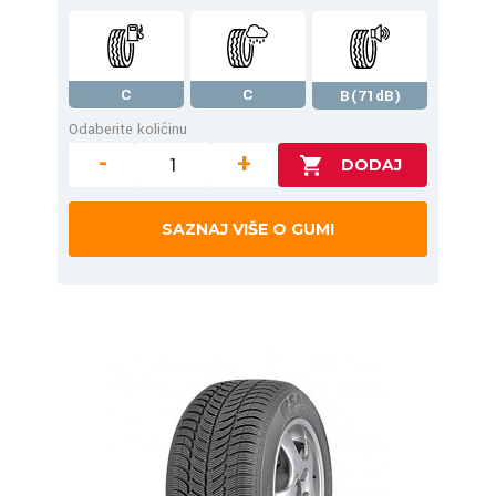
C
C
B(71dB)
Odaberite količinu
-
+
SAZNAJ VIŠE O GUMI