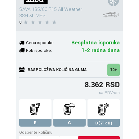
SAVA 185/60 R15 All Weather
88H XL M+S
0
Besplatna isporuka
Cena isporuke:
1-2 radna dana
Rok isporuke:
RASPOLOŽIVA KOLIČINA GUMA
10+
8.362 RSD
sa PDV-om
B
C
B(71dB)
Odaberite količinu