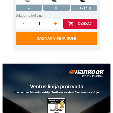
C
B
B(71dB)
Odaberite količinu
-
+
SAZNAJ VIŠE O GUMI