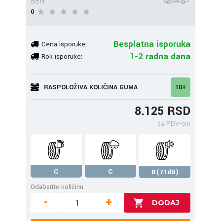
88H
0
Besplatna isporuka
Cena isporuke:
1-2 radna dana
Rok isporuke:
RASPOLOŽIVA KOLIČINA GUMA
10+
8.125 RSD
sa PDV-om
C
C
B(71dB)
Odaberite količinu
-
+