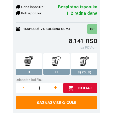
Besplatna isporuka
Cena isporuke:
1-2 radna dana
Rok isporuke:
RASPOLOŽIVA KOLIČINA GUMA
10+
8.141 RSD
sa PDV-om
C
C
B(70dB)
Odaberite količinu
-
+
SAZNAJ VIŠE O GUMI