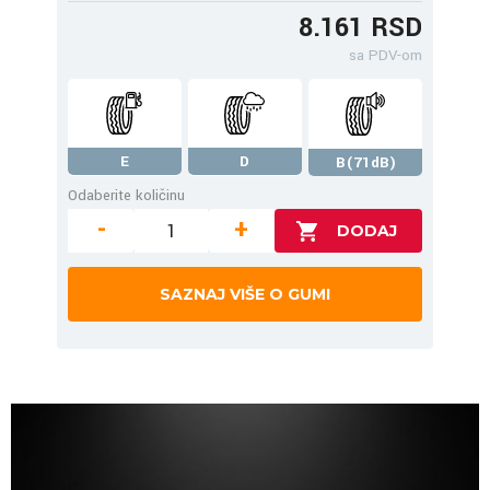
8.161 RSD
sa PDV-om
E
D
B(71dB)
Odaberite količinu
-
+
SAZNAJ VIŠE O GUMI