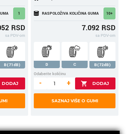
GUMA
1
RASPOLOŽIVA KOLIČINA GUMA
10+
052 RSD
7.092 RSD
sa PDV-om
sa PDV-om
D
C
B(71dB)
B(72dB)
Odaberite količinu
-
+
UMI
SAZNAJ VIŠE O GUMI