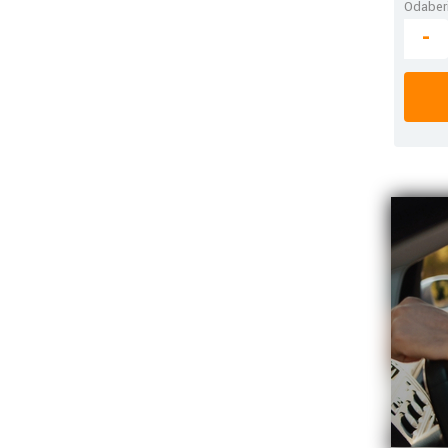
Odaberi
-