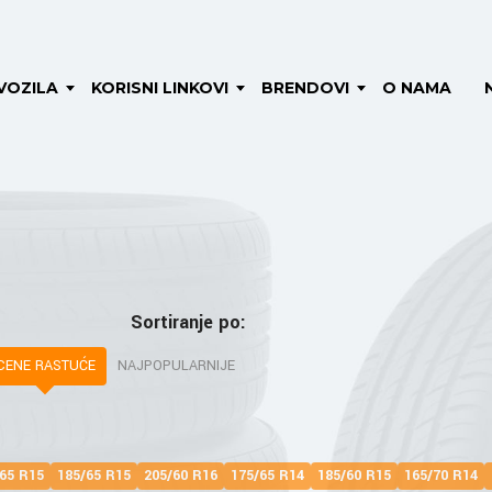
VOZILA
KORISNI LINKOVI
BRENDOVI
O NAMA
Sortiranje po:
CENE RASTUĆE
NAJPOPULARNIJE
65 R15
185/65 R15
205/60 R16
175/65 R14
185/60 R15
165/70 R14