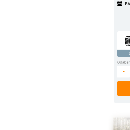
RA
Odaberi
-