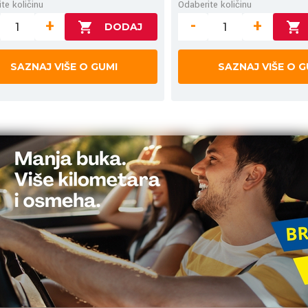
te količinu
Odaberite količinu
+
-
+
SAZNAJ VIŠE O GUMI
SAZNAJ VIŠE O G