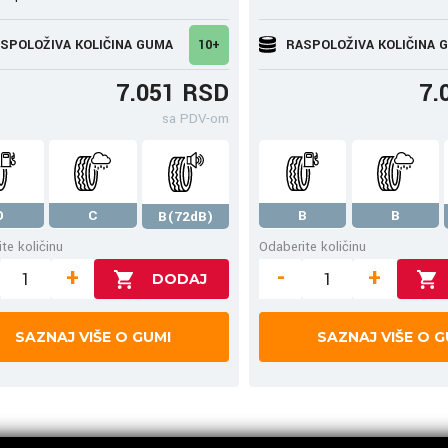
SPOLOŽIVA KOLIČINA GUMA
10+
RASPOLOŽIVA KOLIČINA 
7.051 RSD
7.
sa PDV-om
D
C
B
B
B(72dB)
te količinu
Odaberite količinu
+
-
+
SAZNAJ VIŠE O GUMI
SAZNAJ VIŠE O G