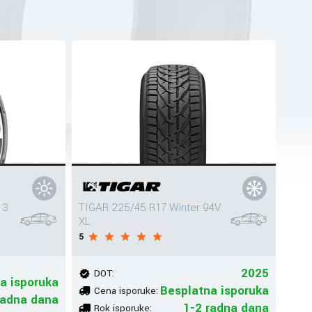
 3
TIGAR 225/45 R17 Winter 94V
XL
5
2025
DOT:
a isporuka
Besplatna isporuka
Cena isporuke:
radna dana
1-2 radna dana
Rok isporuke: