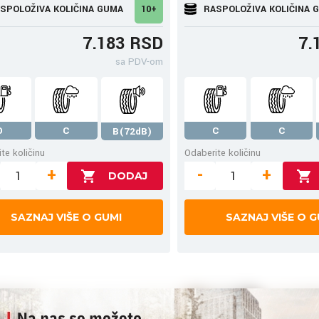
SPOLOŽIVA KOLIČINA GUMA
10+
RASPOLOŽIVA KOLIČINA 
7.183 RSD
7.
sa PDV-om
D
C
C
C
B(72dB)
te količinu
Odaberite količinu
+
-
+
SAZNAJ VIŠE O GUMI
SAZNAJ VIŠE O G