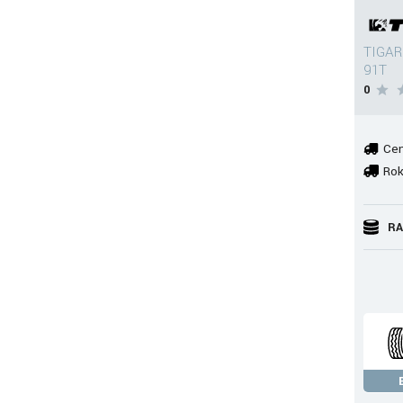
TIGAR
91T
0
Cen
Rok
RA