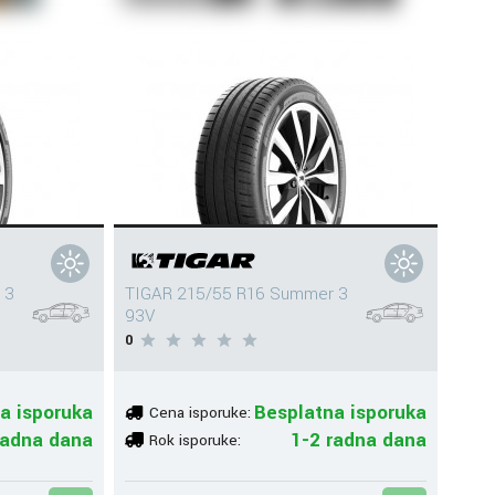
 3
TIGAR 215/55 R16 Summer 3
93V
0
a isporuka
Besplatna isporuka
Cena isporuke:
radna dana
1-2 radna dana
Rok isporuke: