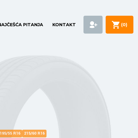
NAJČEŠĆA PITANJA
KONTAKT
(
0
)
195/55 R16
215/60 R16