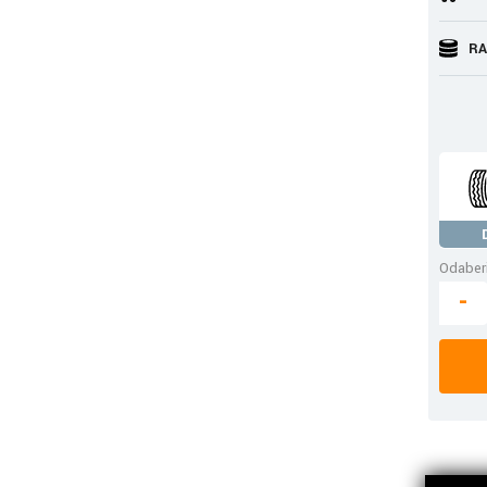
RA
Odaberi
-