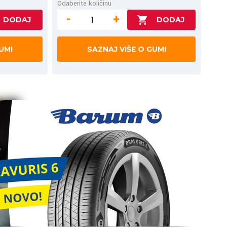
Odaberite količinu
-
+
UMI
SAZNAJ VIŠE O GUMI