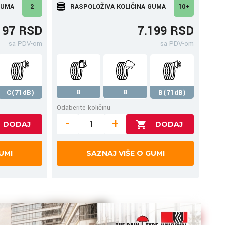
GUMA
2
RASPOLOŽIVA KOLIČINA GUMA
10+
197 RSD
7.199 RSD
sa PDV-om
sa PDV-om
B
B
C(71dB)
B(71dB)
Odaberite količinu
-
+
UMI
SAZNAJ VIŠE O GUMI