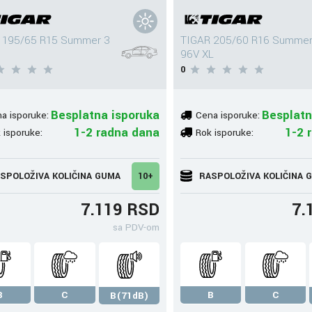
 195/65 R15 Summer 3
TIGAR 205/60 R16 Summer
96V XL
0
Besplatna isporuka
Besplatn
a isporuke:
Cena isporuke:
1-2 radna dana
1-2 
 isporuke:
Rok isporuke:
SPOLOŽIVA KOLIČINA GUMA
10+
RASPOLOŽIVA KOLIČINA 
7.119 RSD
7.
sa PDV-om
B
C
B
C
B(71dB)