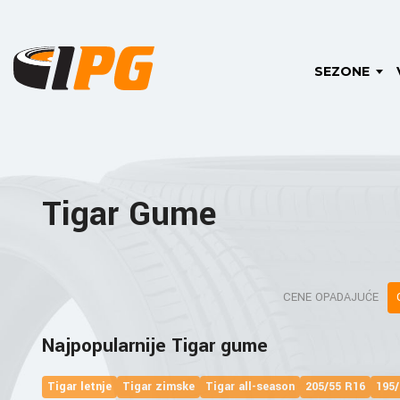
SEZONE
Tigar Gume
CENE OPADAJUĆE
Najpopularnije Tigar gume
Tigar letnje
Tigar zimske
Tigar all-season
205/55 R16
195/