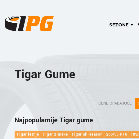
SEZONE
Tigar Gume
CENE OPADAJUĆE
Najpopularnije Tigar gume
Tigar letnje
Tigar zimske
Tigar all-season
205/55 R16
195/