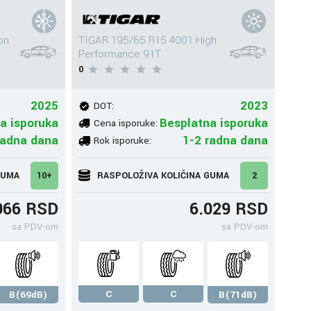
on
TIGAR 195/65 R15 4001 High
Performance 91T
0
2025
2023
DOT:
a isporuka
Besplatna isporuka
Cena isporuke:
radna dana
1-2 radna dana
Rok isporuke:
GUMA
10+
RASPOLOŽIVA KOLIČINA GUMA
2
966 RSD
6.029 RSD
sa PDV-om
sa PDV-om
C
C
B(69dB)
B(71dB)