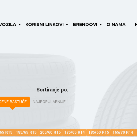
VOZILA
KORISNI LINKOVI
BRENDOVI
O NAMA
Sortiranje po:
CENE RASTUĆE
NAJPOPULARNIJE
65 R15
185/65 R15
205/60 R16
175/65 R14
185/60 R15
165/70 R14