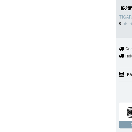
TIGAR
0
Cen
Rok
RA