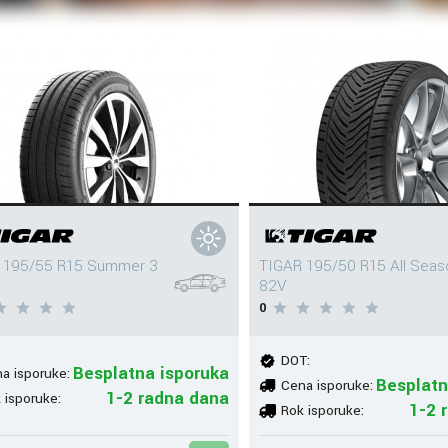
 195/55 R15 Summer 3
TIGAR 195/50 R15 All Seas
82V
0
DOT:
Besplatna isporuka
a isporuke:
Besplatn
Cena isporuke:
1-2 radna dana
 isporuke:
1-2 
Rok isporuke: