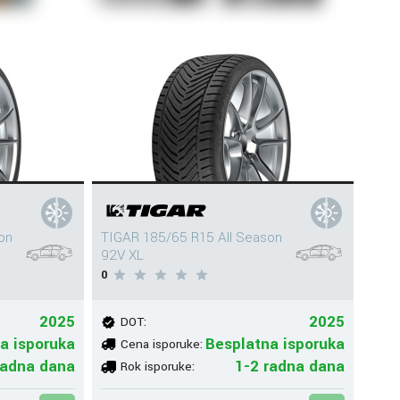
on
TIGAR 185/65 R15 All Season
92V XL
0
2025
2025
DOT:
a isporuka
Besplatna isporuka
Cena isporuke:
radna dana
1-2 radna dana
Rok isporuke: