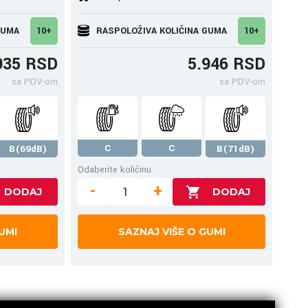
GUMA
10+
RASPOLOŽIVA KOLIČINA GUMA
10+
935 RSD
5.946 RSD
sa PDV-om
sa PDV-om
C
C
B(69dB)
B(71dB)
Odaberite količinu
-
+
UMI
SAZNAJ VIŠE O GUMI