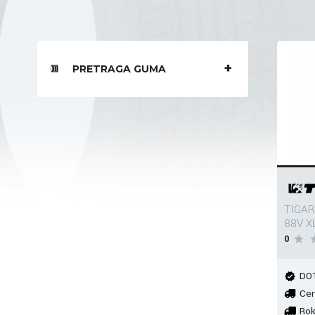
PRETRAGA GUMA
TIGAR
88V X
0
DOT
Cen
Rok