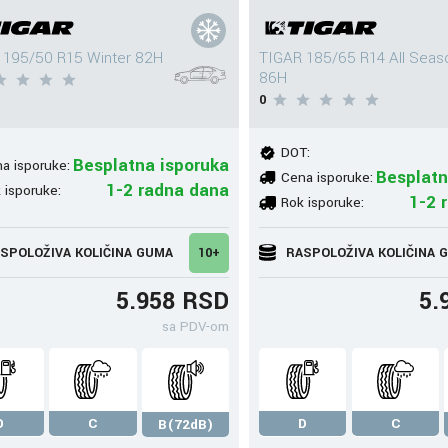
 195/50 R15 Winter 82H
TIGAR 185/65 R14 All Seas
86H
0
DOT:
Besplatna isporuka
a isporuke:
Besplatn
Cena isporuke:
1-2 radna dana
 isporuke:
1-2 
Rok isporuke:
SPOLOŽIVA KOLIČINA GUMA
10+
RASPOLOŽIVA KOLIČINA 
5.958 RSD
5.
sa PDV-om
D
C
D
C
B(72dB)