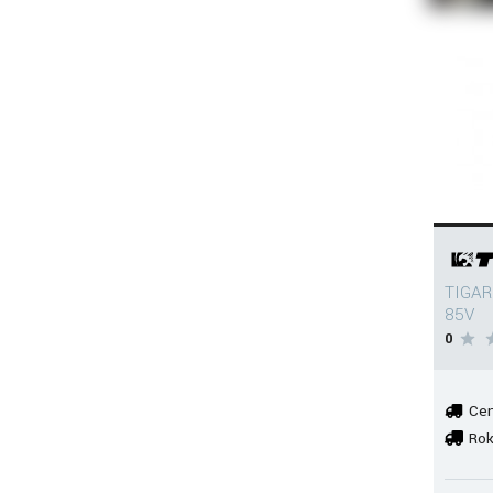
TIGAR
85V
0
Cen
Rok