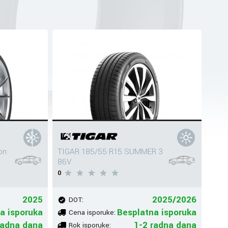
on
TIGAR 185/55 R15 SUMMER 3
86V
0
2025
2025/2026
DOT:
a isporuka
Besplatna isporuka
Cena isporuke:
radna dana
1-2 radna dana
Rok isporuke: