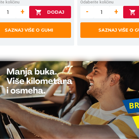
te količinu
Odaberite količinu
+
-
+
SAZNAJ VIŠE O GUMI
SAZNAJ VIŠE O G