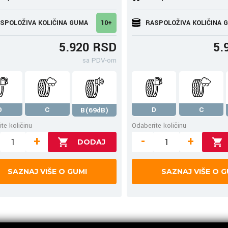
SPOLOŽIVA KOLIČINA GUMA
10+
RASPOLOŽIVA KOLIČINA 
5.920 RSD
5.
sa PDV-om
D
C
D
C
B(69dB)
te količinu
Odaberite količinu
+
-
+
SAZNAJ VIŠE O GUMI
SAZNAJ VIŠE O G