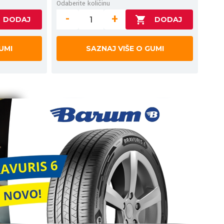
Odaberite količinu
-
+
UMI
SAZNAJ VIŠE O GUMI