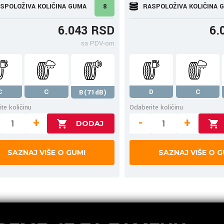
SPOLOŽIVA KOLIČINA GUMA
8
RASPOLOŽIVA KOLIČINA 
6.043 RSD
6.
sa PDV-om
C
C
D
C
B(71dB)
te količinu
Odaberite količinu
+
-
+
SAZNAJ VIŠE O GUMI
SAZNAJ VIŠE O G