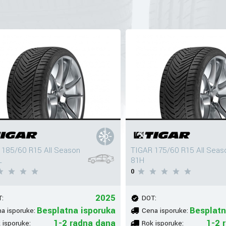
 185/60 R15 All Season
TIGAR 175/60 R15 All Seas
L
81H
0
2025
:
DOT:
Besplatna isporuka
Besplatn
a isporuke:
Cena isporuke:
1-2 radna dana
1-2 
 isporuke:
Rok isporuke: