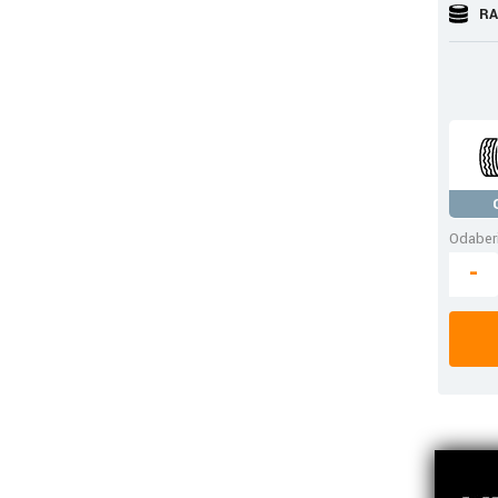
RA
Odaberi
-