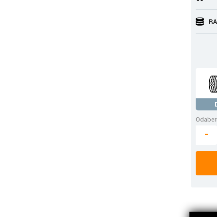
RA
Odaberi
-