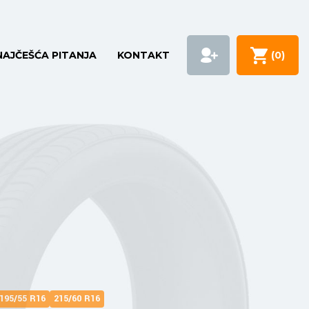
NAJČEŠĆA PITANJA
KONTAKT
(
0
)
195/55 R16
215/60 R16