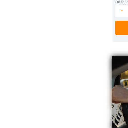
Odaberi
-