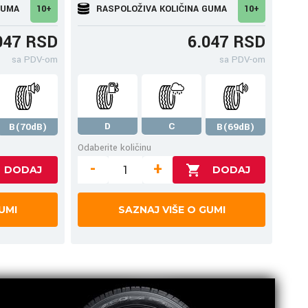
GUMA
10+
RASPOLOŽIVA KOLIČINA GUMA
10+
047 RSD
6.047 RSD
sa PDV-om
sa PDV-om
D
C
B(70dB)
B(69dB)
Odaberite količinu
-
+
UMI
SAZNAJ VIŠE O GUMI