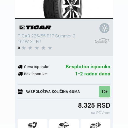
TIGAR 225/55 R17 Summer 3
101W XL FP
0
Besplatna isporuka
Cena isporuke:
1-2 radna dana
Rok isporuke:
RASPOLOŽIVA KOLIČINA GUMA
10+
8.325 RSD
sa PDV-om