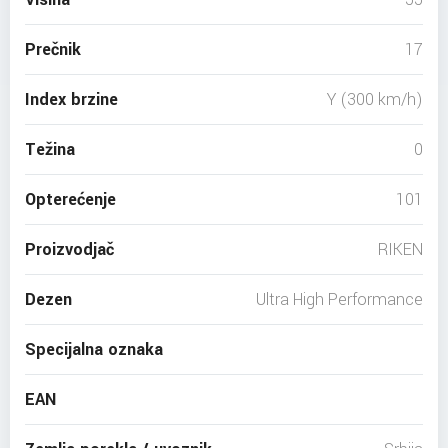
Prečnik
17
Index brzine
Y (300 km/h)
Težina
0
Opterećenje
101
Proizvodjač
RIKEN
Dezen
Ultra High Performance
Specijalna oznaka
EAN