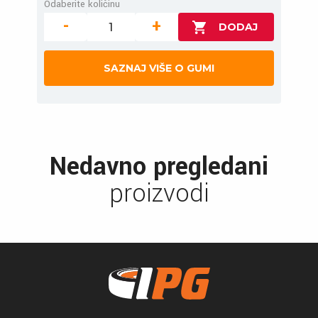
Odaberite količinu
-
+
SAZNAJ VIŠE O GUMI
Nedavno pregledani
proizvodi