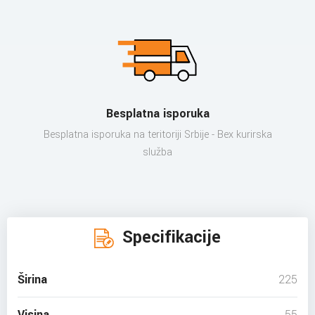
Besplatna isporuka
Besplatna isporuka na teritoriji Srbije - Bex kurirska
služba
Specifikacije
Širina
225
Visina
55