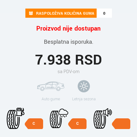
RASPOLOŽIVA KOLIČINA GUMA
0
Proizvod nije dostupan
Besplatna isporuka.
7.938 RSD
sa PDV-om
Auto gume
Letnja sezona
C
C