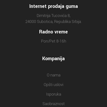
Internet prodaja guma
Dimitrija Tucovića 8,
24000 Subotica, Republika Srbija.
Radno vreme
Pon/Pet 8-16h
Kompanija
O nama
Opšti uslovi
Isporuka
Saobraznost