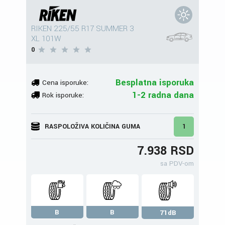
RIKEN 225/55 R17 SUMMER 3
XL 101W
0
Besplatna isporuka
Cena isporuke:
1-2 radna dana
Rok isporuke:
RASPOLOŽIVA KOLIČINA GUMA
1
7.938 RSD
sa PDV-om
B
B
71dB