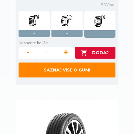
sa PDV-om
-
-
-
Odaberite količinu
-
+
SAZNAJ VIŠE O GUMI