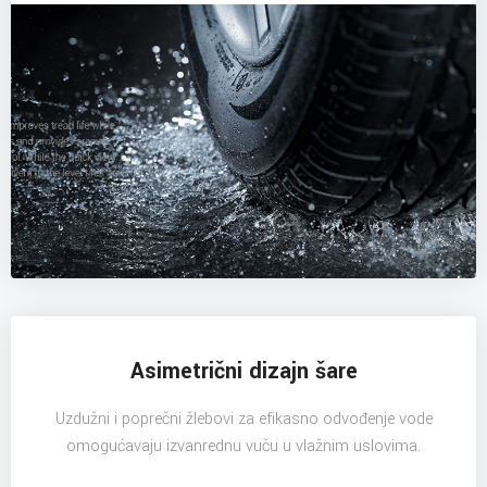
Asimetrični dizajn šare
Uzdužni i poprečni žlebovi za efikasno odvođenje vode
omogućavaju izvanrednu vuču u vlažnim uslovima.