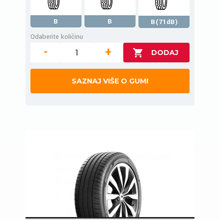
B
B
B(71dB)
Odaberite količinu
-
+
SAZNAJ VIŠE O GUMI