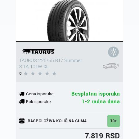
TAURUS 225/55 R17 Summer
3 TA 101W XL
0
Besplatna isporuka
Cena isporuke:
1-2 radna dana
Rok isporuke:
RASPOLOŽIVA KOLIČINA GUMA
10+
7.819 RSD