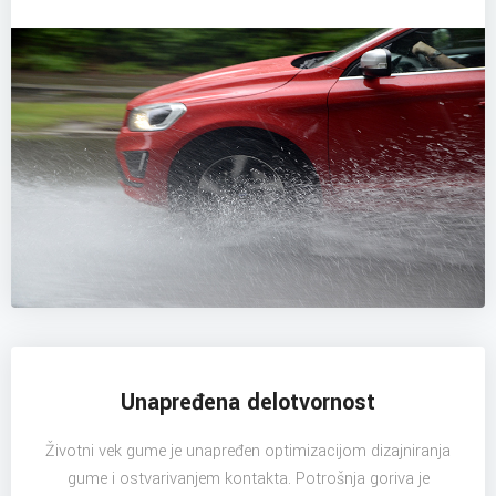
Unapređena delotvornost
Životni vek gume je unapređen optimizacijom dizajniranja
gume i ostvarivanjem kontakta. Potrošnja goriva je