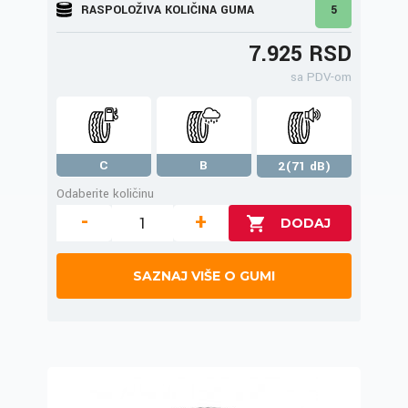
RASPOLOŽIVA KOLIČINA GUMA
5
7.925 RSD
sa PDV-om
C
B
2(71 dB)
Odaberite količinu
-
+
SAZNAJ VIŠE O GUMI