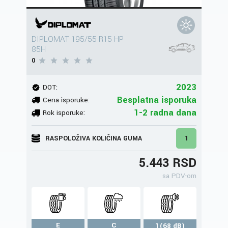
DIPLOMAT 195/55 R15 HP
85H
0
2023
DOT:
Besplatna isporuka
Cena isporuke:
1-2 radna dana
Rok isporuke:
RASPOLOŽIVA KOLIČINA GUMA
1
5.443 RSD
sa PDV-om
E
C
1(68 dB)