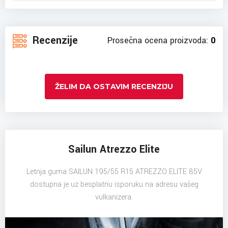
Recenzije
Prosečna ocena proizvoda:
0
ŽELIM DA OSTAVIM RECENZIJU
Sailun Atrezzo Elite
Letnja guma SAILUN 195/55 R15 ATREZZO ELITE 85V
dostupna je uz besplatnu isporuku na adresu vašeg
vulkanizera.