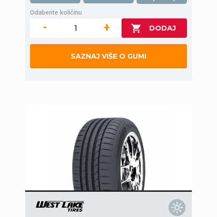
Odaberite količinu
-
+
SAZNAJ VIŠE O GUMI