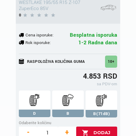
WESTLAKE 195/55 R15 Z-107
ZuperEco 85V
0
Besplatna isporuka
Cena isporuke:
1-2 Radna dana
Rok isporuke:
RASPOLOŽIVA KOLIČINA GUMA
10+
4.853 RSD
sa PDV-om
D
B
B(71dB)
Odaberite količinu
-
+