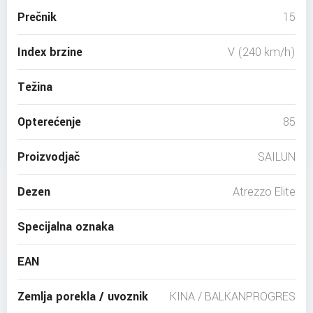
Prečnik
15
Index brzine
V (240 km/h)
Težina
Opterećenje
85
Proizvodjač
SAILUN
Dezen
Atrezzo Elite
Specijalna oznaka
EAN
Zemlja porekla / uvoznik
KINA / BALKANPROGRES