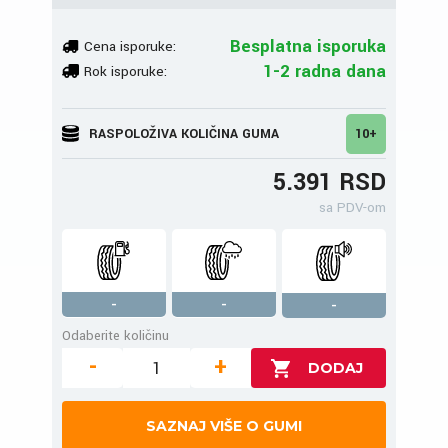
Besplatna isporuka
Cena isporuke:
1-2 radna dana
Rok isporuke:
RASPOLOŽIVA KOLIČINA GUMA
10+
5.391 RSD
sa PDV-om
-
-
-
Odaberite količinu
-
+
SAZNAJ VIŠE O GUMI