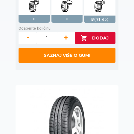
C
C
B(71 db)
Odaberite količinu
-
+
SAZNAJ VIŠE O GUMI