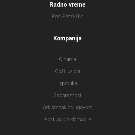
Radno vreme
Pon/Pet 8-16h
Kompanija
O nama
Opšti uslovi
Isporuka
Saobraznost
Odustanak od ugovora
Postupak reklamacije