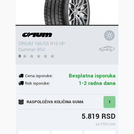
ORIUM 195/55 R15 HP
Summer 85V
0
Besplatna isporuka
Cena isporuke:
1-2 radna dana
Rok isporuke:
RASPOLOŽIVA KOLIČINA GUMA
1
5.819 RSD
sa PDV-om