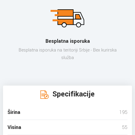
Besplatna isporuka
Besplatna isporuka na teritoriji Srbije - Bex kurirska
služba
Specifikacije
Širina
195
Visina
55