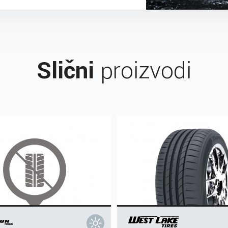
Slični
proizvodi