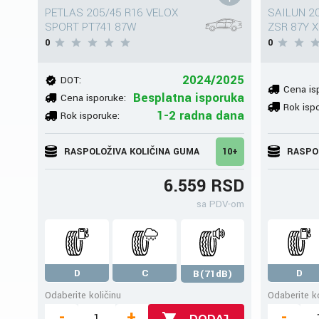
PETLAS 205/45 R16 VELOX
SAILUN 2
SPORT PT741 87W
ZSR 87Y X
0
0
2024/2025
DOT:
Cena is
Besplatna isporuka
Cena isporuke:
Rok isp
1-2 radna dana
Rok isporuke:
RASPOLOŽIVA KOLIČINA GUMA
10+
RASPO
6.559 RSD
sa PDV-om
D
C
D
B(71dB)
Odaberite količinu
Odaberite ko
-
+
-