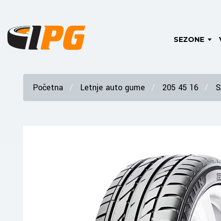
SEZONE
Početna
Letnje auto gume
205 45 16
S