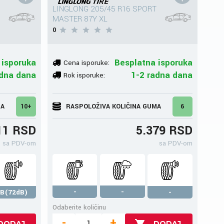
LINGLONG 205/45 R16 SPORT
MASTER 87Y XL
0
 isporuka
Besplatna isporuka
Cena isporuke:
dna dana
1-2 radna dana
Rok isporuke:
MA
10+
RASPOLOŽIVA KOLIČINA GUMA
6
11 RSD
5.379 RSD
sa PDV-om
sa PDV-om
-
-
B(72dB)
-
Odaberite količinu
-
+