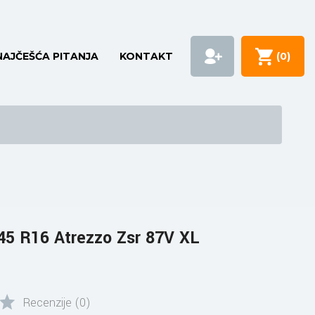
NAJČEŠĆA PITANJA
KONTAKT
(
0
)
5 R16 Atrezzo Zsr 87V XL
Recenzije (0)