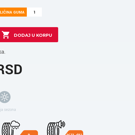
LIČINA GUMA
1
ka.
 RSD
ja sezona