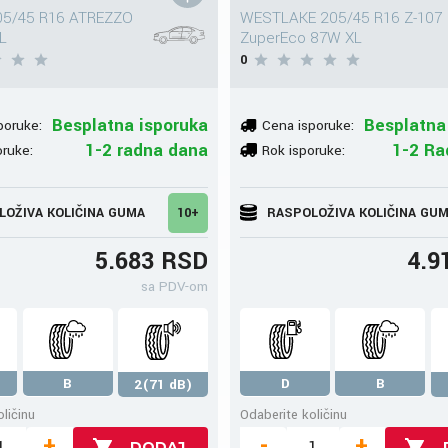
05/45 R16 ATREZZO
WESTLAKE 205/45 R16 Z-107
L
ZuperEco 87W XL
0
Besplatna isporuka
Besplatna
poruke:
Cena isporuke:
1-2 radna dana
1-2 Ra
oruke:
Rok isporuke:
LOŽIVA KOLIČINA GUMA
10+
RASPOLOŽIVA KOLIČINA GU
5.683 RSD
4.9
sa PDV-om
B
D
B
2(71 dB)
ličinu
Odaberite količinu
+
-
+