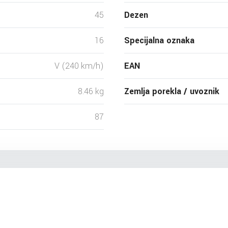
45
Dezen
16
Specijalna oznaka
V (240 km/h)
EAN
8.46 kg
Zemlja porekla / uvoznik
87