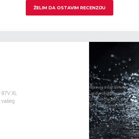
ŽELIM DA OSTAVIM RECENZIJU
r 87V XL
u vašeg