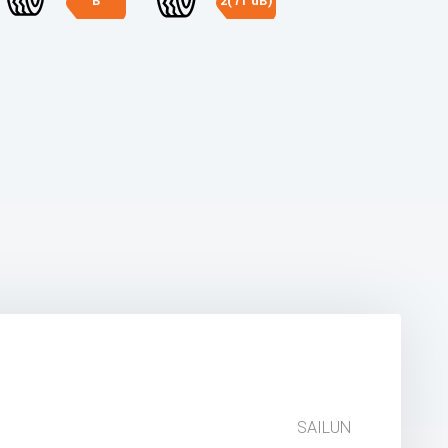
B
2(71 dB)
SAILUN