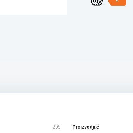
E
205
Proizvodjač