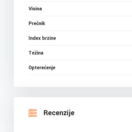
Visina
Prečnik
Index brzine
Težina
Opterećenje
Recenzije