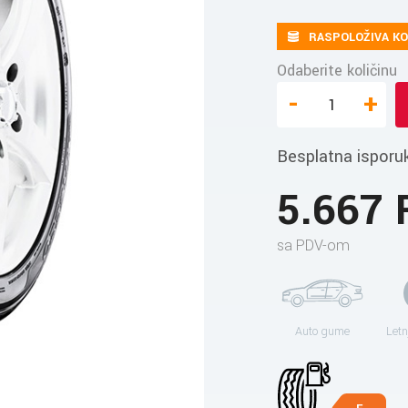
RASPOLOŽIVA KO
Odaberite količinu
-
+
Besplatna isporu
5.667
sa PDV-om
Auto gume
Letn