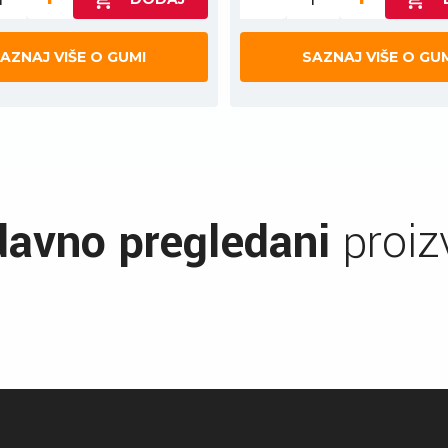
AZNAJ VIŠE O GUMI
SAZNAJ VIŠE O GU
avno pregledani
proiz