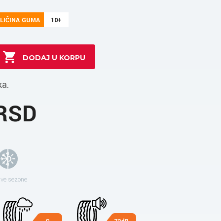
LIČINA GUMA
10+
ka.
 RSD
sve sezone