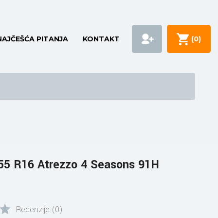
NAJČEŠĆA PITANJA
KONTAKT
(
0
)
55 R16 Atrezzo 4 Seasons 91H
Recenzije (0)