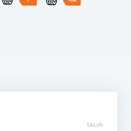
C
72dB
SAILUN