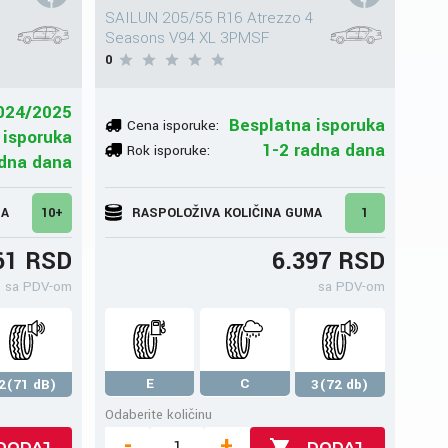
SAILUN 205/55 R16 Atrezzo 4
Seasons V94 XL 3PMSF
0
024/2025
Besplatna isporuka
Cena isporuke:
 isporuka
1-2 radna dana
Rok isporuke:
adna dana
MA
10+
RASPOLOŽIVA KOLIČINA GUMA
1
61 RSD
6.397 RSD
sa PDV-om
sa PDV-om
E
C
2(71 dB)
3(72 db)
Odaberite količinu
-
+