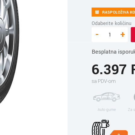
RASPOLOŽIVA KO
Odaberite količinu
-
+
Besplatna isporu
6.397
sa PDV-om
Auto gume
Za 