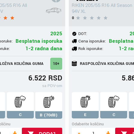
5/55 R16 All
RIKEN 205/55 R16 All Season
4V
94V XL
0
2025
2
DOT:
Besplatna isporuka
Besplatna
poruke:
Cena isporuke:
1-2 radna dana
1-2 r
oruke:
Rok isporuke:
LOŽIVA KOLIČINA GUMA
10+
RASPOLOŽIVA KOLIČINA GU
6.522 RSD
5.8
sa PDV-om
C
E
C
B (70dB)
ličinu
Odaberite količinu
+
-
+