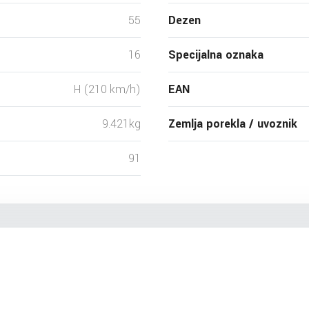
55
Dezen
16
Specijalna oznaka
H (210 km/h)
EAN
9.421kg
Zemlja porekla / uvoznik
91