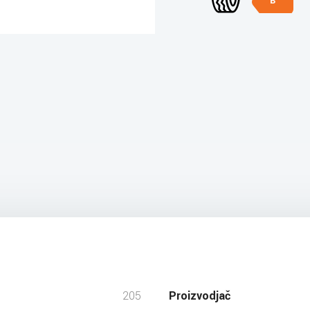
B
205
Proizvodjač