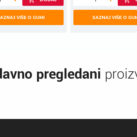
AZNAJ VIŠE O GUMI
SAZNAJ VIŠE O GU
avno pregledani
proiz