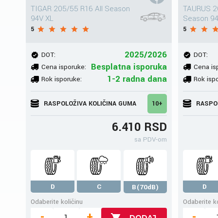
TIGAR 205/55 R16 All Season
TAURUS 20
94V XL
Season 9
5
5
2025/2026
DOT:
DOT:
Besplatna isporuka
Cena isporuke:
Cena is
1-2 radna dana
Rok isporuke:
Rok isp
RASPOLOŽIVA KOLIČINA GUMA
10+
RASPO
6.410 RSD
sa PDV-om
D
C
D
B(70dB)
Odaberite količinu
Odaberite ko
-
+
-