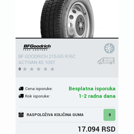
BF GOODRICH 215/65 R16C
ACTIVAN 4S 109T
0
Besplatna isporuka
Cena isporuke:
1-2 radna dana
Rok isporuke:
RASPOLOŽIVA KOLIČINA GUMA
8
17.094 RSD