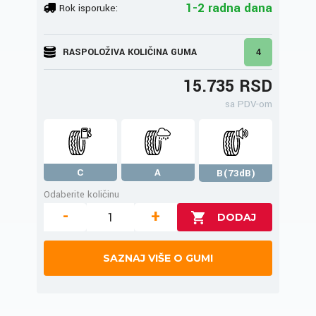
1-2 radna dana
Rok isporuke:
RASPOLOŽIVA KOLIČINA GUMA
4
15.735 RSD
sa PDV-om
C
A
B(73dB)
Odaberite količinu
-
+
SAZNAJ VIŠE O GUMI