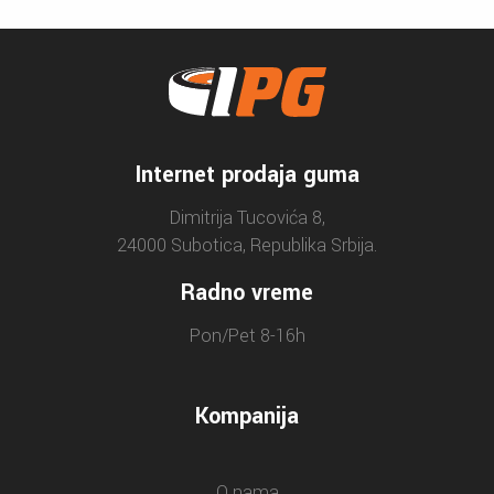
Internet prodaja guma
Dimitrija Tucovića 8,
24000 Subotica, Republika Srbija.
Radno vreme
Pon/Pet 8-16h
Kompanija
O nama