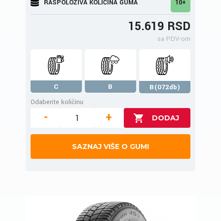
RASPOLOŽIVA KOLIČINA GUMA
10+
15.619 RSD
sa PDV-om
C
B
B(072db)
Odaberite količinu
-
+
SAZNAJ VIŠE O GUMI