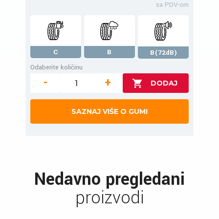
sa PDV-om
C
B
B(72dB)
Odaberite količinu
-
+
SAZNAJ VIŠE O GUMI
Nedavno pregledani
proizvodi