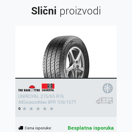
Slični
proizvodi
UNIROYAL 215/65 R16
AllSeasonMax 8PR 109/107T
0
Besplatna isporuka
Cena isporuke: