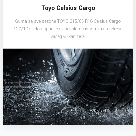
Toyo Celsius Cargo
Guma za sve sezone TOYO 215/65 R16 Celsius Cargo
109/107T dostupna je uz besplatnu isporuku na adresu
vašeg vulkanizera.