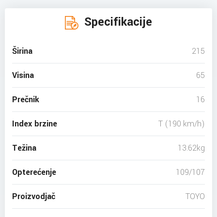
Specifikacije
Širina
215
Visina
65
Prečnik
16
Index brzine
T (190 km/h)
Težina
13.62kg
Opterećenje
109/107
Proizvodjač
TOYO