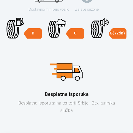
Dostavno/minibus vozilo
Za sve sezone
D
C
B(72dB)
Besplatna isporuka
Besplatna isporuka na teritoriji Srbije - Bex kurirska
služba