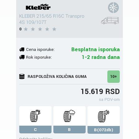
KLEBER 215/65 R16C Transpro
4S 109/107T
0
Besplatna isporuka
Cena isporuke:
1-2 radna dana
Rok isporuke:
RASPOLOŽIVA KOLIČINA GUMA
10+
15.619 RSD
sa PDV-om
C
B
B(072db)