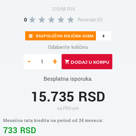
215/65 R16
0
Recenzije (0)
RASPOLOŽIVA KOLIČINA GUMA
4
Odaberite količinu
-
+
Besplatna isporuka.
15.735 RSD
sa PDV-om
Mesečna rata kredita na period od 24 meseca:
733 RSD