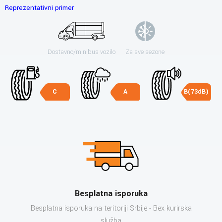
Reprezentativni primer
Dostavno/minibus vozilo
Za sve sezone
C
A
B(73dB)
Besplatna isporuka
Besplatna isporuka na teritoriji Srbije - Bex kurirska
služba