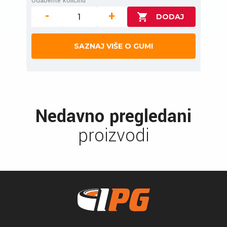
Odaberite količinu
-
+
SAZNAJ VIŠE O GUMI
Nedavno pregledani
proizvodi