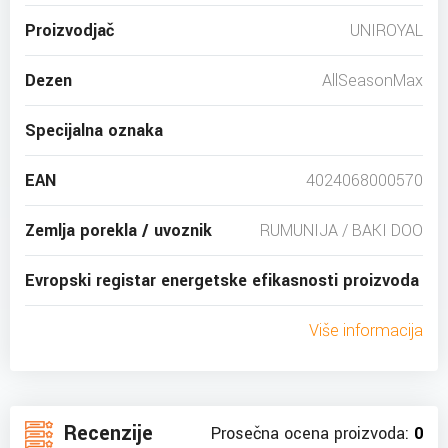
Proizvodjač
UNIROYAL
Dezen
AllSeasonMax
Specijalna oznaka
EAN
4024068000570
Zemlja porekla / uvoznik
RUMUNIJA / BAKI DOO
Evropski registar energetske efikasnosti proizvoda
Više informacija
Recenzije
Prosečna ocena proizvoda:
0