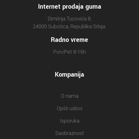
Internet prodaja guma
Dimitrija Tucovića 8,
24000 Subotica, Republika Srbija.
Radno vreme
Pon/Pet 8-16h
Kompanija
O nama
Opšti uslovi
Isporuka
Saobraznost