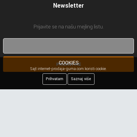
Newsletter
Prijavite se na našu mejling listu.
COOKIES
PRIJAVI ME
Sajt internet-prodaja-guma.com koristi cookie.
Prihvatam
Saznaj više