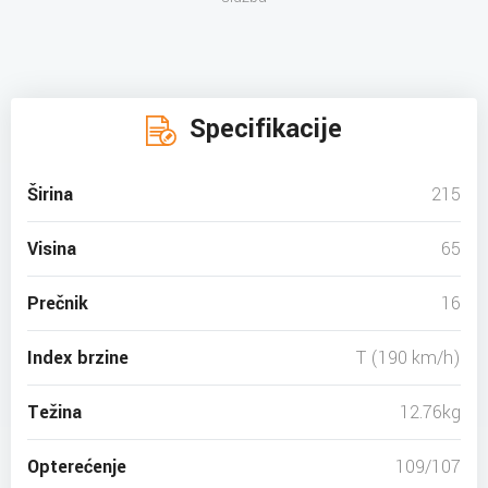
Specifikacije
Širina
215
Visina
65
Prečnik
16
Index brzine
T (190 km/h)
Težina
12.76kg
Opterećenje
109/107