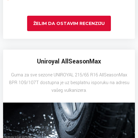
ŽELIM DA OSTAVIM RECENZIJU
Uniroyal AllSeasonMax
Guma za sve sezone UNIROYAL 215/65 R16 AllSeasonMax
8PR 109/107T dostupna je uz besplatnu isporuku na adresu
vašeg vulkanizera.