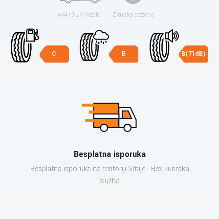
4x4 i SUV vozilo
Zimska sezona
C
B
B(71dB)
Besplatna isporuka
Besplatna isporuka na teritoriji Srbije - Bex kurirska
služba