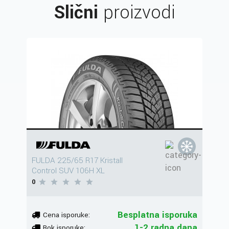
Slični
proizvodi
FULDA 225/65 R17 Kristall
Control SUV 106H XL
0
Besplatna isporuka
Cena isporuke:
1-2 radna dana
Rok isporuke: