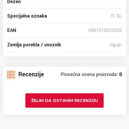
Dezen
Specijalna oznaka
TL XL
EAN
4981910532606
Zemlja porekla / uvoznik
Japan
Recenzije
Prosečna ocena proizvoda:
0
ŽELIM DA OSTAVIM RECENZIJU