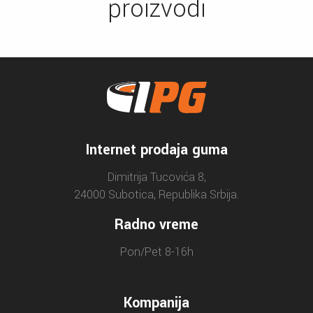
proizvodi
Internet prodaja guma
Dimitrija Tucovića 8,
24000 Subotica, Republika Srbija.
Radno vreme
Pon/Pet 8-16h
Kompanija