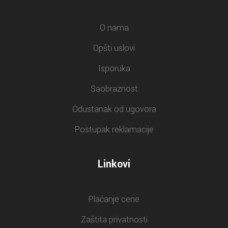
O nama
Opšti uslovi
Isporuka
Saobraznost
Odustanak od ugovora
Postupak reklamacije
Linkovi
Plaćanje cene
Zaštita privatnosti