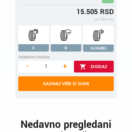
15.505 RSD
sa PDV-om
C
B
A(69dB)
Odaberite količinu
-
+
SAZNAJ VIŠE O GUMI
Nedavno pregledani