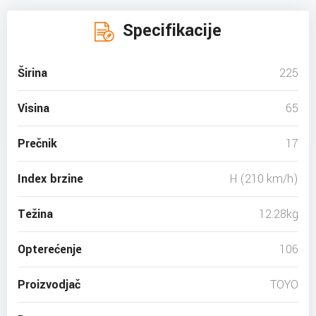
Specifikacije
Širina
225
Visina
65
Prečnik
17
Index brzine
H (210 km/h)
Težina
12.28kg
Opterećenje
106
Proizvodjač
TOYO