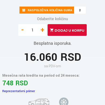
RASPOLOŽIVA KOLIČINA GUMA
2
Odaberite količinu
-
+
Besplatna isporuka.
16.060 RSD
sa PDV-om
Mesečna rata kredita na period od 24 meseca:
748 RSD
Reprezentativni primer