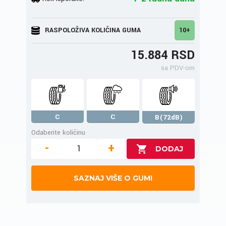
RASPOLOŽIVA KOLIČINA GUMA
10+
15.884 RSD
sa PDV-om
C
C
B(72dB)
Odaberite količinu
-
+
SAZNAJ VIŠE O GUMI