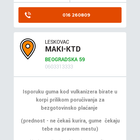
016 260809
LESKOVAC
MAKI-KTD
BEOGRADSKA 59
0603313333
Isporuku guma kod vulkanizera birate u
korpi prilikom poručivanja za
bezgotovinsko plaćanje
(prednost - ne čekaš kurira, gume čekaju
tebe na pravom mestu)