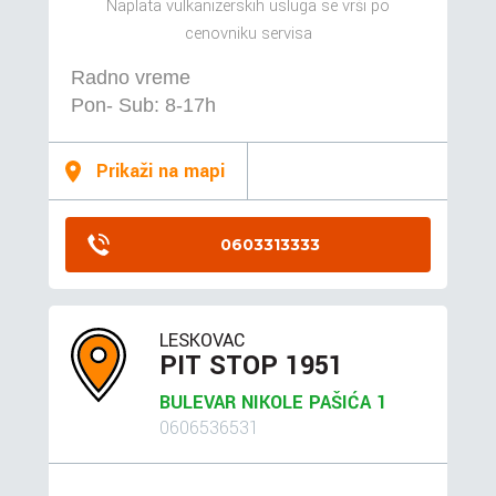
Naplata vulkanizerskih usluga se vrši po
cenovniku servisa
Radno vreme
Pon- Sub: 8-17h
Prikaži na mapi
0603313333
LESKOVAC
PIT STOP 1951
BULEVAR NIKOLE PAŠIĆA 1
0606536531