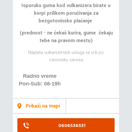
Isporuku guma kod vulkanizera birate u
korpi prilikom poručivanja za
bezgotovinsko plaćanje
(prednost - ne čekaš kurira, gume čekaju
tebe na pravom mestu)
Naplata vulkanizerskih usluga se vrši po
cenovniku servisa
Radno vreme
Pon-Sub: 08-19h
Prikaži na mapi
0606536531