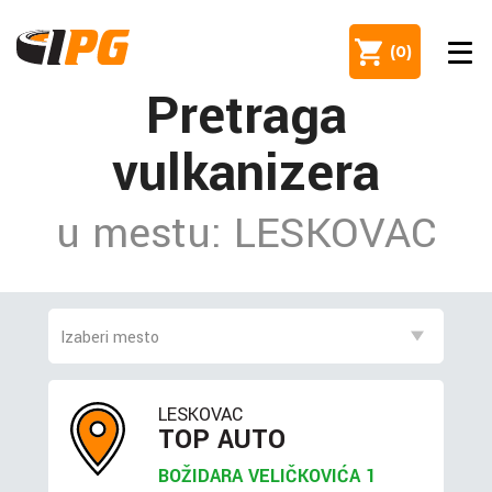
(
0
)
Pretraga
vulkanizera
u mestu: LESKOVAC
LESKOVAC
TOP AUTO
BOŽIDARA VELIČKOVIĆA 1