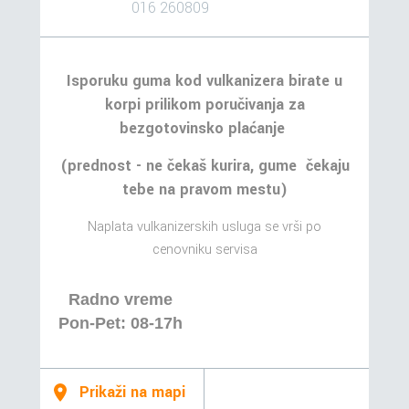
016 260809
Isporuku guma kod vulkanizera birate u
korpi prilikom poručivanja za
bezgotovinsko plaćanje
(prednost - ne čekaš kurira, gume čekaju
tebe na pravom mestu)
Naplata vulkanizerskih usluga se vrši po
cenovniku servisa
Radno vreme
Pon-Pet: 08-17h
Prikaži na mapi