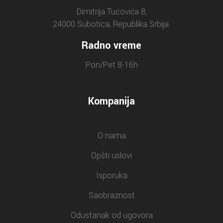
Dimitrija Tucovića 8,
24000 Subotica, Republika Srbija.
Radno vreme
Pon/Pet 8-16h
Kompanija
O nama
Opšti uslovi
Isporuka
Saobraznost
Odustanak od ugovora