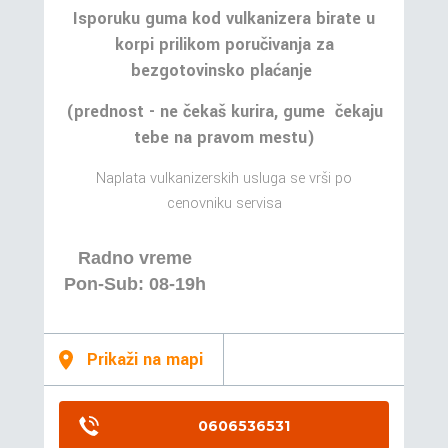
Isporuku guma kod vulkanizera birate u
korpi prilikom poručivanja za
bezgotovinsko plaćanje
(prednost - ne čekaš kurira, gume čekaju
tebe na pravom mestu)
Naplata vulkanizerskih usluga se vrši po
cenovniku servisa
Radno vreme
Pon-Sub: 08-19h
Prikaži na mapi
0606536531