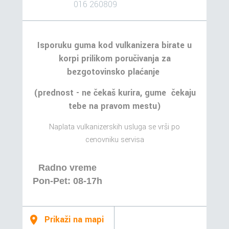
016 260809
Isporuku guma kod vulkanizera birate u
korpi prilikom poručivanja za
bezgotovinsko plaćanje
(prednost - ne čekaš kurira, gume čekaju
tebe na pravom mestu)
Naplata vulkanizerskih usluga se vrši po
cenovniku servisa
Radno vreme
Pon-Pet: 08-17h
Prikaži na mapi