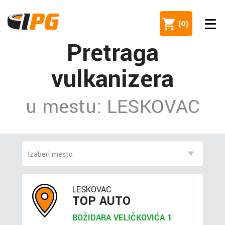
(
0
)
Pretraga
vulkanizera
u mestu: LESKOVAC
LESKOVAC
TOP AUTO
BOŽIDARA VELIČKOVIĆA 1