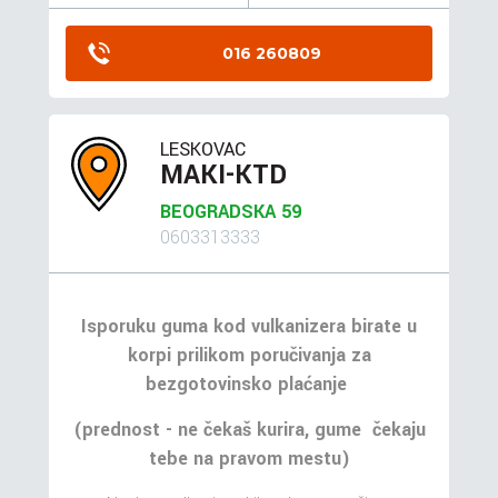
016 260809
LESKOVAC
MAKI-KTD
BEOGRADSKA 59
0603313333
Isporuku guma kod vulkanizera birate u
korpi prilikom poručivanja za
bezgotovinsko plaćanje
(prednost - ne čekaš kurira, gume čekaju
tebe na pravom mestu)