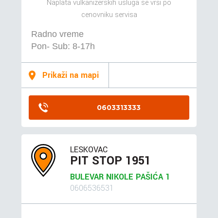
Naplata vulkanizerskih usluga se vrši po
cenovniku servisa
Radno vreme
Pon- Sub: 8-17h
Prikaži na mapi
0603313333
LESKOVAC
PIT STOP 1951
BULEVAR NIKOLE PAŠIĆA 1
0606536531