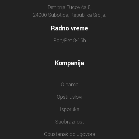
Dimitrija Tucovića 8,
24000 Subotica, Republika Srbija.
Radno vreme
Pon/Pet 8-16h
Kompanija
O nama
Opšti uslovi
Isporuka
Saobraznost
Odustanak od ugovora