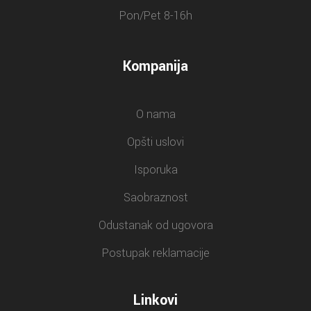
Pon/Pet 8-16h
Kompanija
O nama
Opšti uslovi
Isporuka
Saobraznost
Odustanak od ugovora
Postupak reklamacije
Linkovi