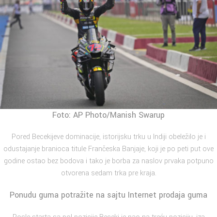
Foto: AP Photo/Manish Swarup
Pored Becekijeve dominacije, istorijsku trku u Indiji obeležilo je i
odustajanje branioca titule Frančeska Banjaje, koji je po peti put ove
godine ostao bez bodova i tako je borba za naslov prvaka potpuno
otvorena sedam trka pre kraja.
Ponudu guma potražite na sajtu
Internet prodaja guma