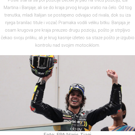
Posle starta sa pol pozicije Beceki je pao na treću poziciju, iza
Martina i Banjaje, ali se do kraja prvog kruga vratio na čelo. Od tog
trenutka, mladi Italijan se postepeno odvajao od rivala, dok su iza
njega branilac titule i vozač Pramaka vodili veliku bitku. Banjaja je
osam krugova pre kraja preuzeo drugu poziciju, pošto je strpljivo
čekao svoju priliku, ali je krug kasnije izleteo sa staze pošto je izgubio
kontrolu nad svojim motociklom.
Foto: EPA/Haris Tjagi