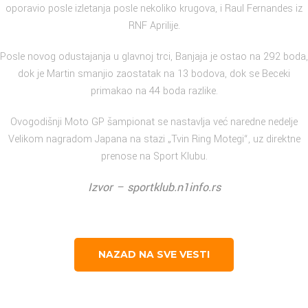
oporavio posle izletanja posle nekoliko krugova, i Raul Fernandes iz
RNF Aprilije.
Posle novog odustajanja u glavnoj trci, Banjaja je ostao na 292 boda,
dok je Martin smanjio zaostatak na 13 bodova, dok se Beceki
primakao na 44 boda razlike.
Ovogodišnji Moto GP šampionat se nastavlja već naredne nedelje
Velikom nagradom Japana na stazi „Tvin Ring Motegi“, uz direktne
prenose na Sport Klubu.
Izvor – sportklub.n1info.rs
NAZAD NA SVE VESTI