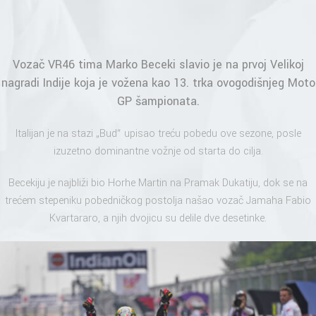
Vozač VR46 tima Marko Beceki slavio je na prvoj Velikoj
nagradi Indije koja je vožena kao 13. trka ovogodišnjeg Moto
GP šampionata.
Italijan je na stazi „Bud“ upisao treću pobedu ove sezone, posle
izuzetno dominantne vožnje od starta do cilja.
Becekiju je najbliži bio Horhe Martin na Pramak Dukatiju, dok se na
trećem stepeniku pobedničkog postolja našao vozač Jamaha Fabio
Kvartararo, a njih dvojicu su delile dve desetinke.