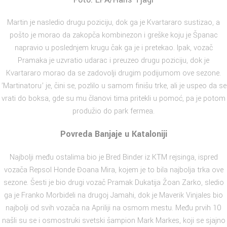
Martin je nasledio drugu poziciju, dok ga je Kvartararo sustizao, a
pošto je morao da zakopča kombinezon i greške koju je Španac
napravio u poslednjem krugu čak ga je i pretekao. Ipak, vozač
Pramaka je uzvratio udarac i preuzeo drugu poziciju, dok je
Kvartararo morao da se zadovolji drugim podijumom ove sezone.
’Martinatoru’ je, čini se, pozlilo u samom finišu trke, ali je uspeo da se
vrati do boksa, gde su mu članovi tima pritekli u pomoć, pa je potom
produžio do park fermea.
Povreda Banjaje u Kataloniji
Najbolji među ostalima bio je Bred Binder iz KTM rejsinga, ispred
vozača Repsol Honde Đoana Mira, kojem je to bila najbolja trka ove
sezone. Šesti je bio drugi vozač Pramak Dukatija Žoan Zarko, sledio
ga je Franko Morbideli na drugoj Jamahi, dok je Maverik Vinjales bio
najbolji od svih vozača na Apriliji na osmom mestu. Među prvih 10
našli su se i osmostruki svetski šampion Mark Markes, koji se sjajno