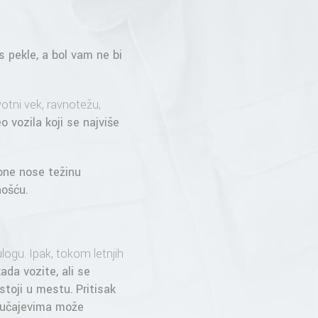
s pekle, a bol vam ne bi
votni vek, ravnotežu,
 vozila koji se najviše
one nose težinu
nošću.
ogu. Ipak, tokom letnjih
ada vozite, ali se
 stoji u mestu.
Pritisak
slučajevima može