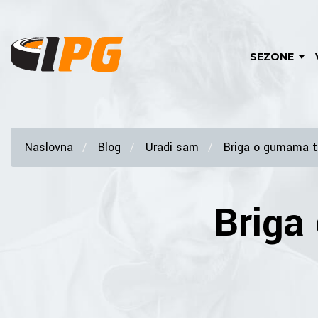
SEZONE
Naslovna
Blog
Uradi sam
Briga o gumama t
Briga