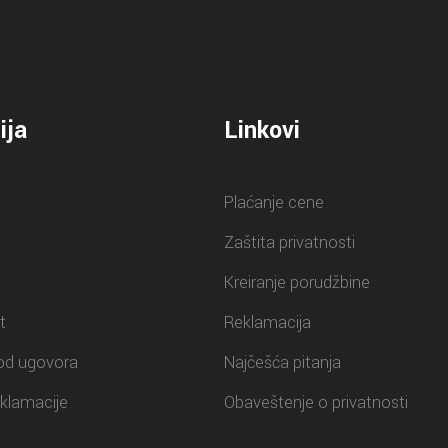
ija
Linkovi
Plaćanje cene
Zaštita privatnosti
Kreiranje porudžbine
t
Reklamacija
od ugovora
Najčešća pitanja
klamacije
Obaveštenje o privatnosti