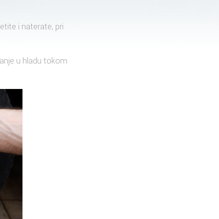
tite i naterate, pri
iranje u hladu tokom