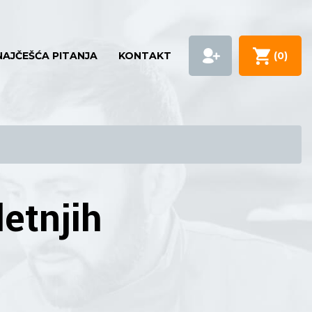
NAJČEŠĆA PITANJA
KONTAKT
(
0
)
etnjih