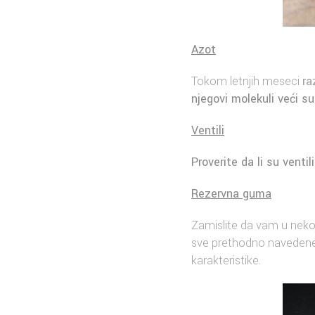
Azot
Tokom letnjih meseci
ra
njegovi molekuli veći s
Ventili
Proverite da li su ventil
Rezervna guma
Zamislite da vam u neko
sve prethodno navedene 
karakteristike.