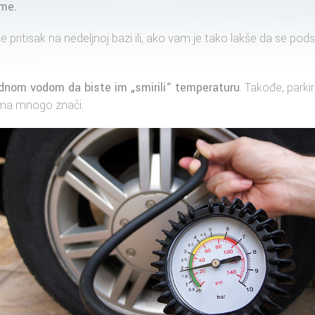
ume.
 pritisak na nedeljnoj bazi ili, ako vam je tako lakše da se podse
dnom vodom da biste im „smirili“ temperaturu
. Takođe, park
ma mnogo znači.