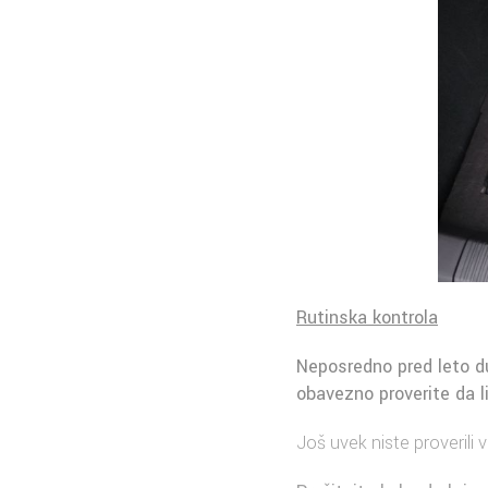
Rutinska
kontrola
Neposredno pred leto du
obavezno proverite da l
Još uvek niste proverili