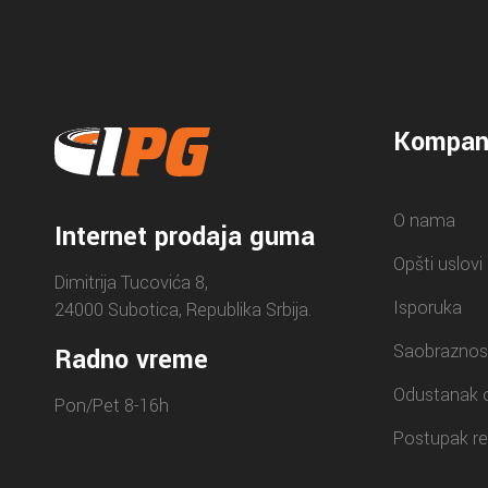
Kompan
O nama
Internet prodaja guma
Opšti uslovi
Dimitrija Tucovića 8,
Isporuka
24000 Subotica, Republika Srbija.
Saobraznos
Radno vreme
Odustanak 
Pon/Pet 8-16h
Postupak re