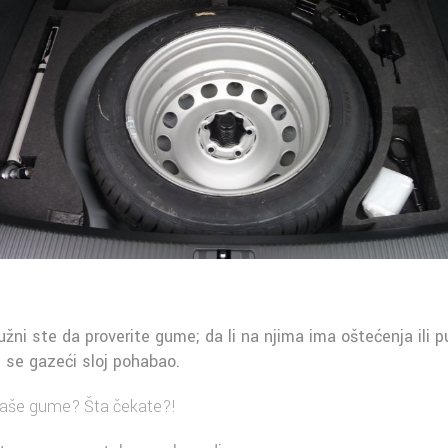
žni ste da proverite gume; da li na njima ima oštećenja ili p
i se gazeći sloj pohabao.
 vaše gume? Šta čekate?!