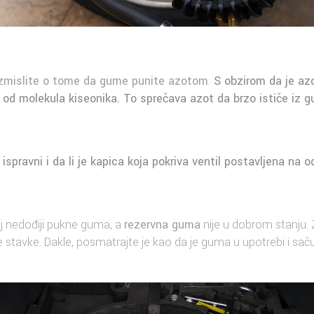
zmislite o tome da gume punite azotom
.
S obzirom da je azo
u od molekula kiseonika. To sprečava azot da brzo ističe iz 
i ispravni i da li je kapica koja pokriva ventil postavljena na 
j nedođiji pukne guma, a
rezervna guma
nije u dobrom stanju.
stavke. Dakle, posmatrajte je kao da je guma u upotrebi i sač