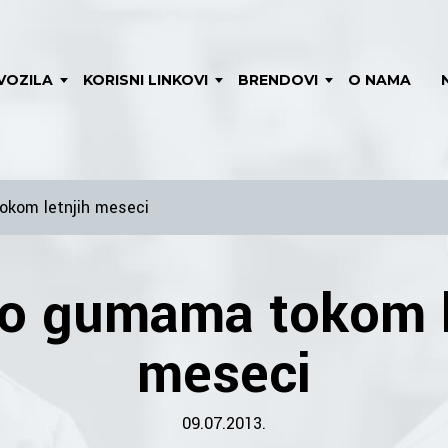
VOZILA
KORISNI LINKOVI
BRENDOVI
O NAMA
okom letnjih meseci
 o gumama tokom l
meseci
09.07.2013.