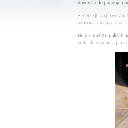
dovesti i do pucanja g
Rešenje je da proveravate
svakom sipanju goriva.
Gume možete politi hla
vrelih dana vašim guma