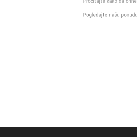
Pročitajte kako da bri
Pogledajte našu ponudu