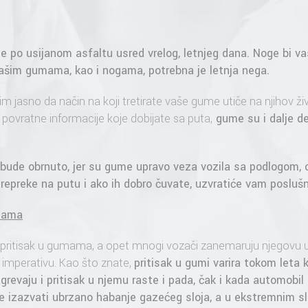
e po usijanom asfaltu usred vrelog, letnjeg dana. Noge bi va
vašim gumama, kao i nogama, potrebna je letnja nega.
m jasno da način na koji tretirate vaše gume utiče na njihov ži
i povratne informacije koje dobijate sa puta,
gume su i dalje deo
 bude obrnuto, jer su gume upravo veza vozila sa podlogom, 
repreke na putu i ako ih dobro čuvate, uzvratiće vam posluš
umama
 pritisak u gumama, a opet mnogi vozači zanemaruju njegovu ul
 imperativu. Kao što znate,
pritisak u gumi
varira tokom leta k
grevaju i pritisak u njemu raste i pada, čak i kada automobil
e izazvati ubrzano habanje gazećeg sloja, a u ekstremnim 