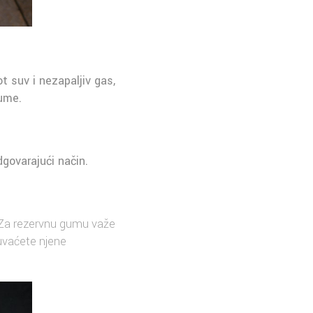
t suv i nezapaljiv gas,
gume.
odgovarajući način.
 Za rezervnu gumu važe
uvaćete njene