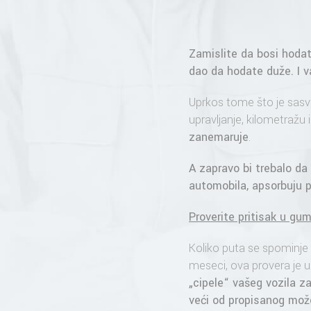
Zamislite da bosi hodat
dao da hodate duže. I 
Uprkos tome što je sasvi
upravljanje, kilometražu 
zanemaruje
.
A zapravo bi trebalo da
automobila, apsorbuju p
Proverite pritisak u g
Koliko puta se spominje
meseci, ova provera je u
„cipele“ vašeg vozila za
veći od propisanog mož