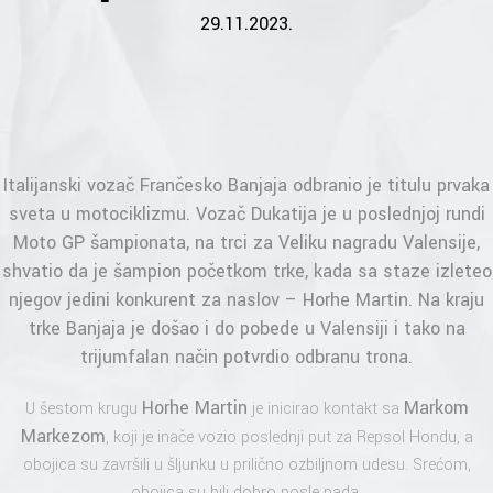
29.11.2023.
Italijanski vozač Frančesko Banjaja odbranio je titulu prvaka
sveta u motociklizmu. Vozač Dukatija je u poslednjoj rundi
Moto GP šampionata, na trci za Veliku nagradu Valensije,
shvatio da je šampion početkom trke, kada sa staze izleteo
njegov jedini konkurent za naslov – Horhe Martin. Na kraju
trke Banjaja je došao i do pobede u Valensiji i tako na
trijumfalan način potvrdio odbranu trona.
Horhe Martin
Markom
U šestom krugu
je inicirao kontakt sa
Markezom
, koji je inače vozio poslednji put za Repsol Hondu, a
obojica su završili u šljunku u prilično ozbiljnom udesu. Srećom,
obojica su bili dobro posle pada.