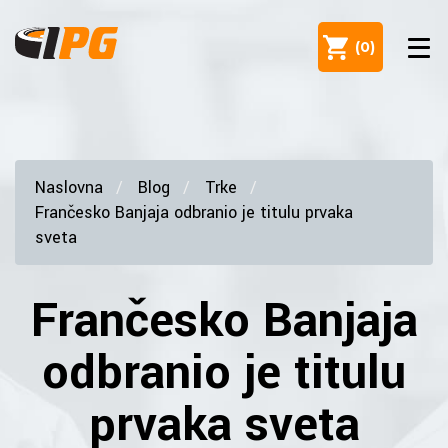
(
0
)
Naslovna
Blog
Trke
Frančesko Banjaja odbranio je titulu prvaka
sveta
Frančesko Banjaja
odbranio je titulu
prvaka sveta