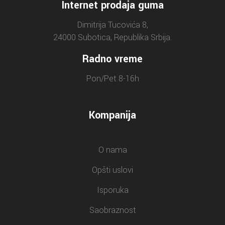
Internet prodaja guma
Dimitrija Tucovića 8,
24000 Subotica, Republika Srbija.
Radno vreme
Pon/Pet 8-16h
Kompanija
O nama
Opšti uslovi
Isporuka
Saobraznost