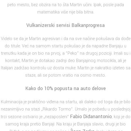
peto mesto, bez obzira na to šta Martin učini. Ipak, posle pada
matematika više nije bila bitna.
Vulkanizerski servisi Balkanprogresa
Videlo se da je Martin agresivan i da na sve načine pokušava da dođe
do titule. Već na samom startu pokušao je da napadne Banjaju u
trenutku kada je on bio na prvoj, a “Peko” na drugoj poziciji. Imali su i
kontakt, Martin je dotakao zadnji deo Banjajinog motocikla, ali je
Italijan zadržao kontrolu uz dosta muke. Martin je nakratko izleteo sa
staze, ali se potom vratio na osmo mesto.
Kako do 10% popusta na auto delove
Kulminacija je praktično viđena na startu, ali daleko od toga da je bilo
nezanimljivo na stazi „Rikardo Tormo“. Umalo je pobedu u poslednjoj
Fabio Diđanantonio
trci sezone ostvario je „nezaposleni“
, koji je do
samog kraja pretio Banjaji. Na kraju je Banjaja slavio, drugi je bio