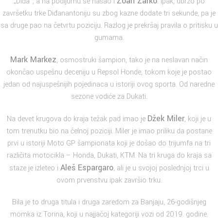
Žoan Zarko
„Diđa“, a na podijumu se našao i
. Ipak, ubrzo po
završetku trke Diđanantoniju su zbog kazne dodate tri sekunde, pa je
sa druge pao na četvrtu poziciju. Razlog je prekršaj pravila o pritisku u
gumama.
Mark Markez
, osmostruki šampion, tako je na neslavan način
okončao uspešnu deceniju u Repsol Honde, tokom koje je postao
jedan od najuspešnijih pojedinaca u istoriji ovog sporta. Od naredne
sezone vodiće za Dukati.
Džek Miler
Na devet krugova do kraja težak pad imao je
, koji je u
tom trenutku bio na čelnoj poziciji. Miler je imao priliku da postane
prvi u istoriji Moto GP šampionata koji je došao do trijumfa na tri
različita motocikla – Honda, Dukati, KTM. Na tri kruga do kraja sa
Aleš Espargaro
staze je izleteo i
, ali je u svojoj poslednjoj trci u
ovom prvenstvu ipak završio trku.
Bila je to druga titula i druga zaredom za Banjaju, 26-godišnjeg
momka iz Torina, koji u najjačoj kategoriji vozi od 2019. godine.