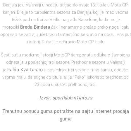
Banjaja je u Valensiji u nedelju stigao do svoje 18. titule u Moto GP
karijeri. Bila je to turbulentna sezona za Banjaju, koji je imao veoma
težak pad na trci za Veliku nagradu Barselone, kada mu je
Breda Bindera
motocikl
čak i nenamerno prešao preko noge. Ipak,
oporavio se zadivljujuće brzo i fantastično se vratio na stazu. Prvi put
u istoriji Dukati je odbranio Moto GP titulu.
Šesti put u modernoj istoriji MotoGP šamponata odluka o šampionu
odneta je u poslednjoj trci sezone. Prethodne sezone u Valensiji
Fabio Kvartararo
je
u poslednjoj trci sezone imao šansu, doduše
veoma malu, da stigne do titule, ali je “Peko” iskoristio prednost od
23 boda u susret prethodnoj trci.
Izvor: sportklub.n1info.rs
Trenutnu ponudu guma potražite na sajtu
Internet prodaja
guma