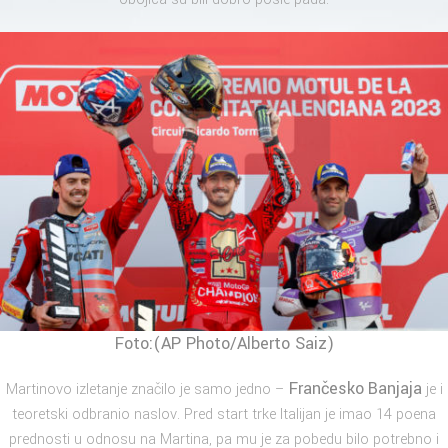
Foto:(AP Photo/Alberto Saiz)
Frančesko
Banjaja
Martinovo izletanje značilo je samo jedno –
je i
teoretski odbranio naslov. Pred start trke Italijan je imao 14 poena
prednosti u odnosu na Martina, pa mu je za pobedu bilo potrebno i