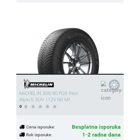
MICHELIN 305/40 R20 Pilot
Alpin 5 SUV 112V N0 MI
0
Besplatna isporuka
Cena isporuke:
1-2 radna dana
Rok isporuke: