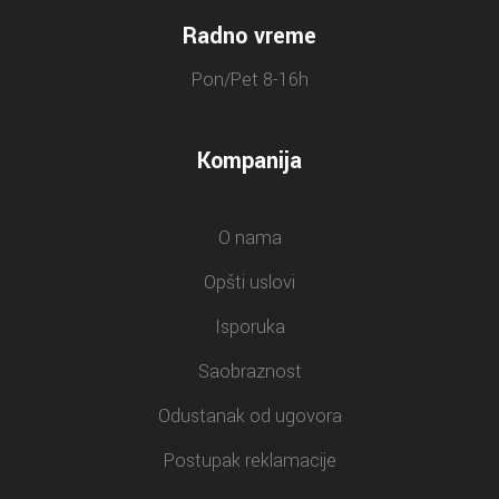
Radno vreme
Pon/Pet 8-16h
Kompanija
O nama
Opšti uslovi
Isporuka
Saobraznost
Odustanak od ugovora
Postupak reklamacije