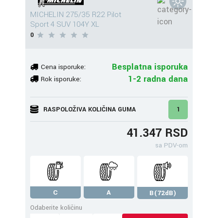
MICHELIN 275/35 R22 Pilot
Sport 4 SUV 104Y XL
0
Besplatna isporuka
Cena isporuke:
1-2 radna dana
Rok isporuke:
RASPOLOŽIVA KOLIČINA GUMA
1
41.347 RSD
sa PDV-om
C
A
B(72dB)
Odaberite količinu