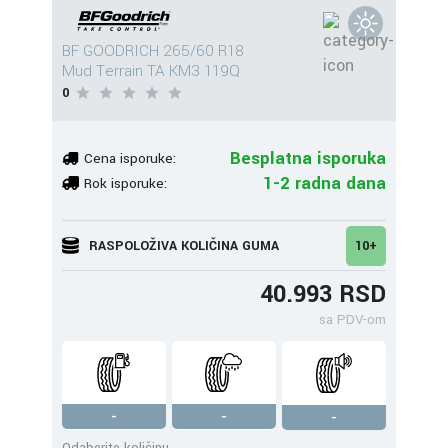
BF GOODRICH 265/60 R18
Mud Terrain TA KM3 119Q
0
Besplatna isporuka
Cena isporuke:
1-2 radna dana
Rok isporuke:
RASPOLOŽIVA KOLIČINA GUMA
10+
40.993 RSD
sa PDV-om
-
-
-
Odaberite količinu