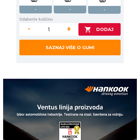
-
-
-
Odaberite količinu
-
+
SAZNAJ VIŠE O GUMI