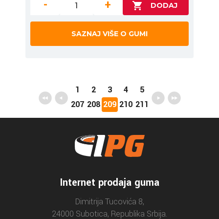
-
+
SAZNAJ VIŠE O GUMI
1
2
3
4
5
207
208
209
210
211
Internet prodaja guma
Dimitrija Tucovića 8,
24000 Subotica, Republika Srbija.