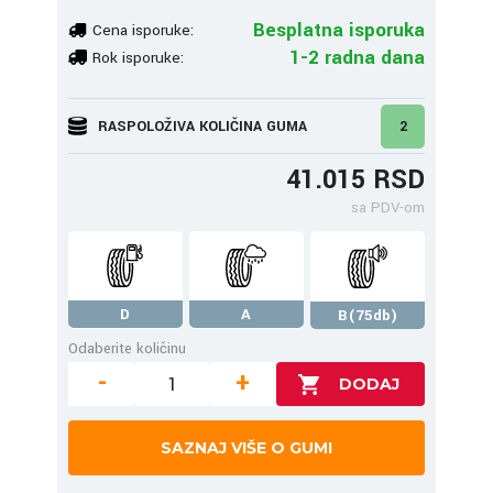
Besplatna isporuka
Cena isporuke:
1-2 radna dana
Rok isporuke:
RASPOLOŽIVA KOLIČINA GUMA
2
41.015 RSD
sa PDV-om
D
A
B(75db)
Odaberite količinu
-
+
SAZNAJ VIŠE O GUMI