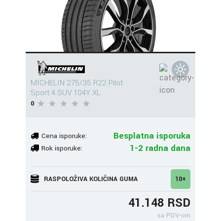
MICHELIN 275/35 R22 Pilot
Sport 4 SUV 104Y XL
0
Besplatna isporuka
Cena isporuke:
1-2 radna dana
Rok isporuke:
RASPOLOŽIVA KOLIČINA GUMA
10+
41.148 RSD
sa PDV-om