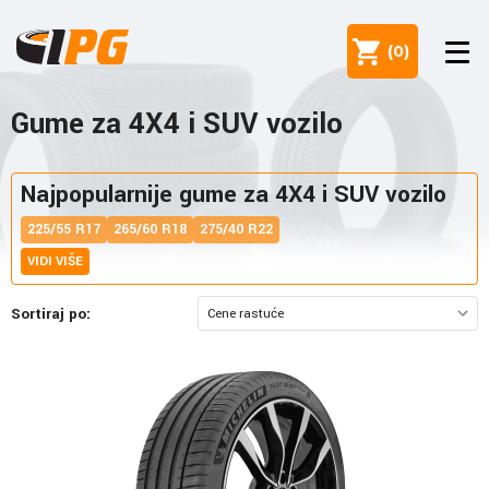
(
0
)
Gume za 4X4 i SUV vozilo
Najpopularnije gume za 4X4 i SUV vozilo
225/55 R17
265/60 R18
275/40 R22
VIDI VIŠE
Sortiraj po: