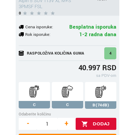
Alpin 5 SUV 113V XL M+S
3PMSF FSL
0
Besplatna isporuka
Cena isporuke:
1-2 radna dana
Rok isporuke:
RASPOLOŽIVA KOLIČINA GUMA
4
40.997 RSD
sa PDV-om
C
C
B(74dB)
Odaberite količinu
-
+