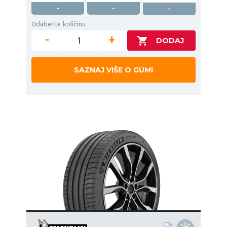
-
-
-
Odaberite količinu
-
+
SAZNAJ VIŠE O GUMI