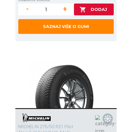
-
+
SAZNAJ VIŠE O GUMI
MICHELIN 275/50 R21 Pilot