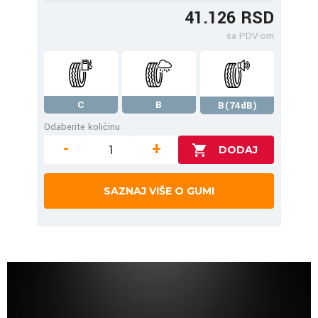
41.126 RSD
sa PDV-om
C
B
B(74dB)
Odaberite količinu
-
+
SAZNAJ VIŠE O GUMI