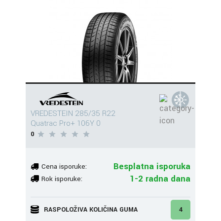
VREDESTEIN 285/35 R22
Quatrac Pro+ 106Y 0
0
Besplatna isporuka
Cena isporuke:
1-2 radna dana
Rok isporuke:
RASPOLOŽIVA KOLIČINA GUMA
4