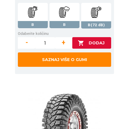
B
B
B(72 dB)
Odaberite količinu
-
+
SAZNAJ VIŠE O GUMI