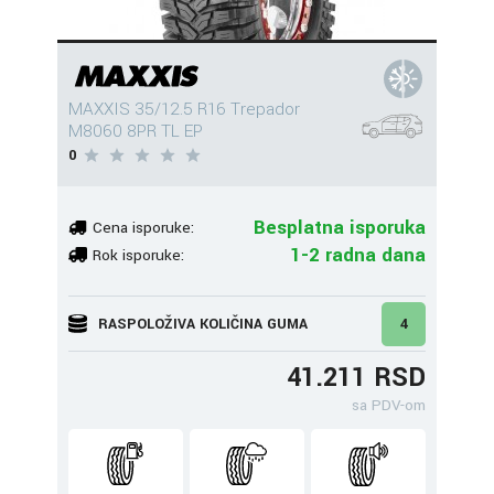
MAXXIS 35/12.5 R16 Trepador
M8060 8PR TL EP
0
Besplatna isporuka
Cena isporuke:
1-2 radna dana
Rok isporuke:
RASPOLOŽIVA KOLIČINA GUMA
4
41.211 RSD
sa PDV-om