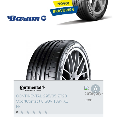
CONTINENTAL 295/35 ZR23
SportContact 6 SUV 108Y XL
FR
0