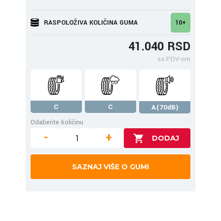
RASPOLOŽIVA KOLIČINA GUMA
10+
41.040 RSD
sa PDV-om
C
C
A(70dB)
Odaberite količinu
-
+
SAZNAJ VIŠE O GUMI