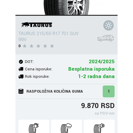
TAURUS 215/65 R17 701 SUV
99V
0
2024/2025
DOT:
Besplatna isporuka
Cena isporuke:
1-2 radna dana
Rok isporuke:
RASPOLOŽIVA KOLIČINA GUMA
1
9.870 RSD
sa PDV-om