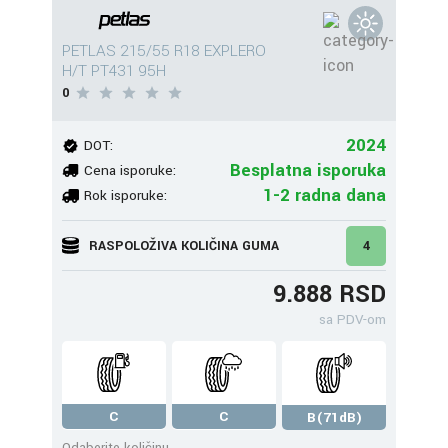
PETLAS 215/55 R18 EXPLERO
H/T PT431 95H
0
2024
DOT:
Besplatna isporuka
Cena isporuke:
1-2 radna dana
Rok isporuke:
RASPOLOŽIVA KOLIČINA GUMA
4
9.888 RSD
sa PDV-om
C
C
B(71dB)
Odaberite količinu