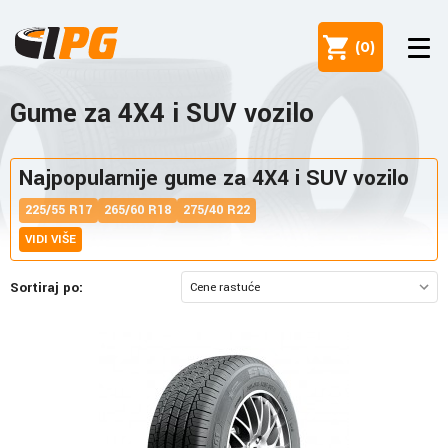
(
0
)
Gume za 4X4 i SUV vozilo
Najpopularnije gume za 4X4 i SUV vozilo
225/55 R17
265/60 R18
275/40 R22
VIDI VIŠE
Sortiraj po: