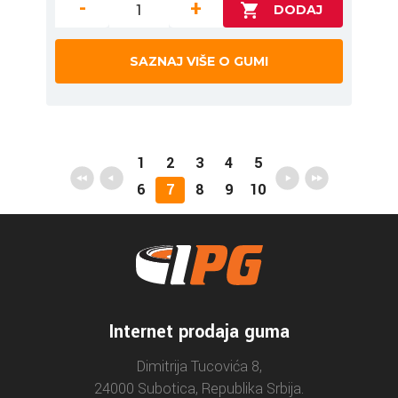
-
+
SAZNAJ VIŠE O GUMI
1
2
3
4
5
6
7
8
9
10
Internet prodaja guma
Dimitrija Tucovića 8,
24000 Subotica, Republika Srbija.