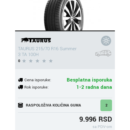
TAURUS 215/70 R16 Summer
3 TA 100H
0
Besplatna isporuka
Cena isporuke:
1-2 radna dana
Rok isporuke:
RASPOLOŽIVA KOLIČINA GUMA
2
9.996 RSD
sa PDV-om