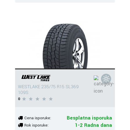
WESTLAKE 235/75 R15 SL369
109S
0
Besplatna isporuka
Cena isporuke:
1-2 Radna dana
Rok isporuke: