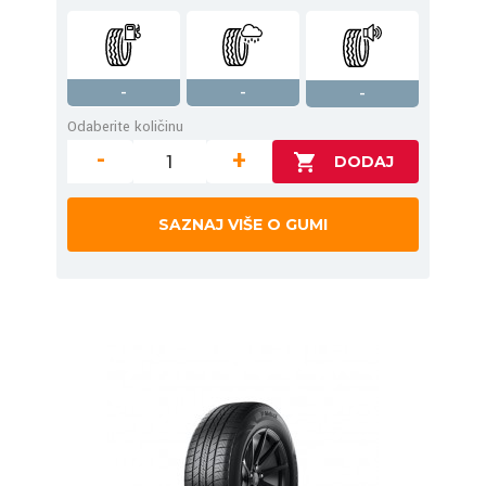
-
-
-
Odaberite količinu
-
+
SAZNAJ VIŠE O GUMI