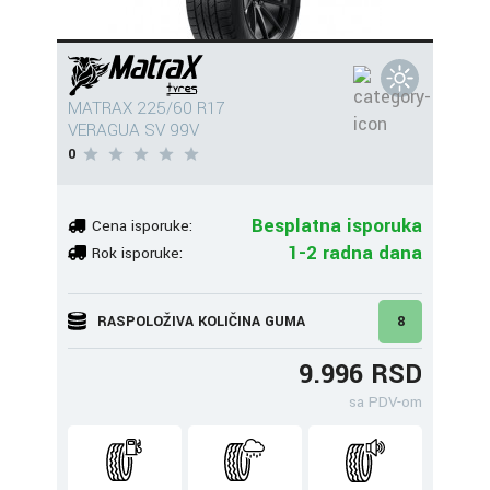
MATRAX 225/60 R17
VERAGUA SV 99V
0
Besplatna isporuka
Cena isporuke:
1-2 radna dana
Rok isporuke:
RASPOLOŽIVA KOLIČINA GUMA
8
9.996 RSD
sa PDV-om