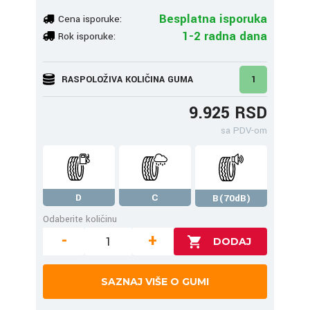
Besplatna isporuka
Cena isporuke:
1-2 radna dana
Rok isporuke:
RASPOLOŽIVA KOLIČINA GUMA
1
9.925 RSD
sa PDV-om
D
C
B(70dB)
Odaberite količinu
-
+
SAZNAJ VIŠE O GUMI