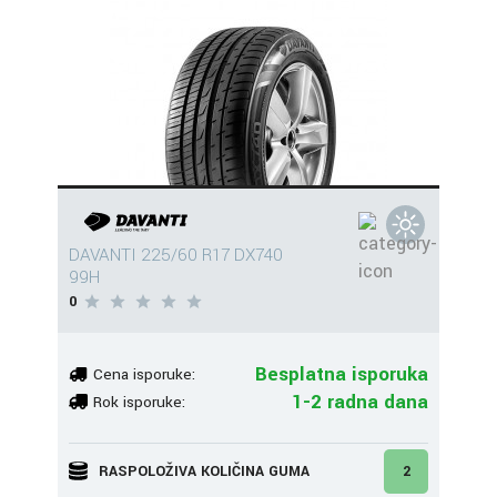
DAVANTI 225/60 R17 DX740
99H
0
Besplatna isporuka
Cena isporuke:
1-2 radna dana
Rok isporuke:
RASPOLOŽIVA KOLIČINA GUMA
2