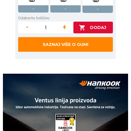
-
-
-
Odaberite količinu
-
+
SAZNAJ VIŠE O GUMI