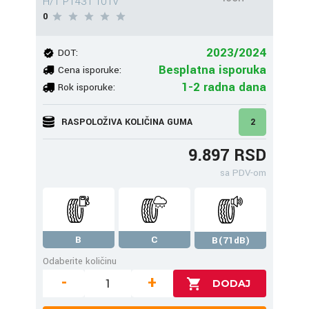
H/T PT431 101V
0
2023/2024
DOT:
Besplatna isporuka
Cena isporuke:
1-2 radna dana
Rok isporuke:
RASPOLOŽIVA KOLIČINA GUMA
2
9.897 RSD
sa PDV-om
B
C
B(71dB)
Odaberite količinu
-
+