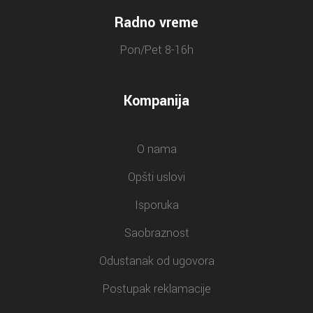
Radno vreme
Pon/Pet 8-16h
Kompanija
O nama
Opšti uslovi
Isporuka
Saobraznost
Odustanak od ugovora
Postupak reklamacije