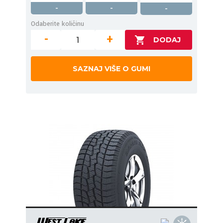
-
-
-
Odaberite količinu
-
+
SAZNAJ VIŠE O GUMI