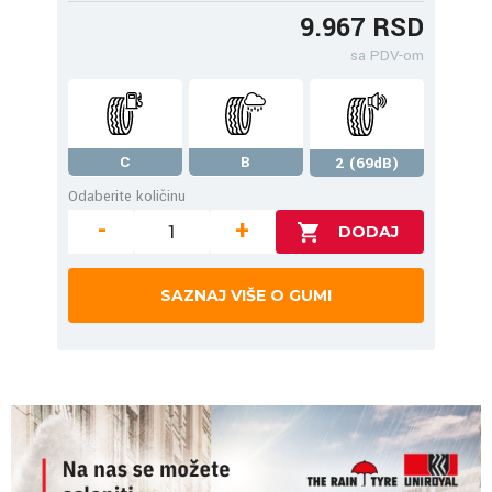
9.967 RSD
sa PDV-om
C
B
2 (69dB)
Odaberite količinu
-
+
SAZNAJ VIŠE O GUMI