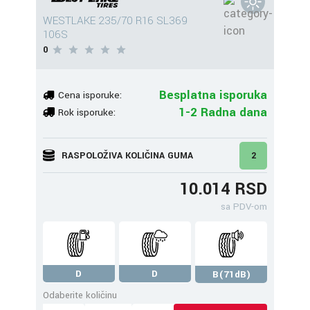
WESTLAKE 235/70 R16 SL369
106S
0
Besplatna isporuka
Cena isporuke:
1-2 Radna dana
Rok isporuke:
RASPOLOŽIVA KOLIČINA GUMA
2
10.014 RSD
sa PDV-om
D
D
B(71dB)
Odaberite količinu