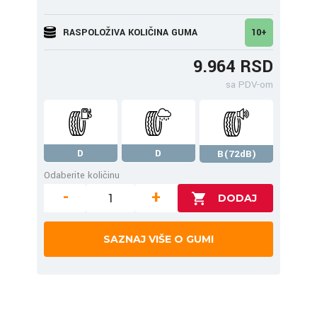
RASPOLOŽIVA KOLIČINA GUMA
10+
9.964 RSD
sa PDV-om
D
D
B(72dB)
Odaberite količinu
-
+
SAZNAJ VIŠE O GUMI