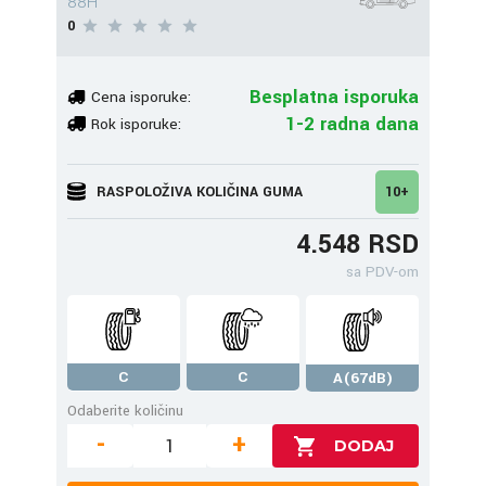
88H
0
Besplatna isporuka
Cena isporuke:
1-2 radna dana
Rok isporuke:
RASPOLOŽIVA KOLIČINA GUMA
10+
4.548 RSD
sa PDV-om
C
C
A(67dB)
Odaberite količinu
-
+