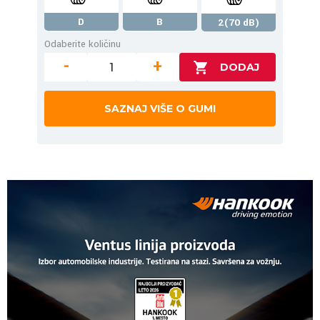
D
B
2(70 dB)
Odaberite količinu
-
+
SAZNAJ VIŠE O GUMI