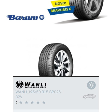
WANLI 195/50 R15 SP026
82V
0