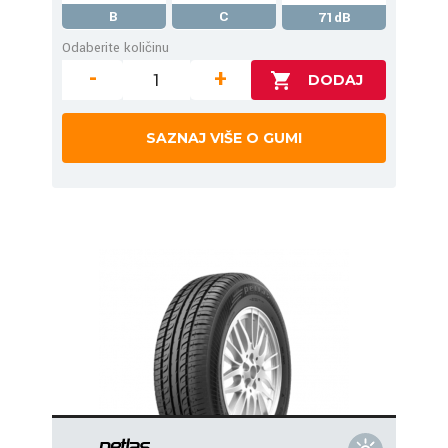
B
C
71dB
Odaberite količinu
-
+
SAZNAJ VIŠE O GUMI