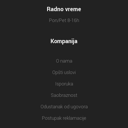
Radno vreme
Pon/Pet 8-16h
Kompanija
O nama
Opšti uslovi
Isporuka
Saobraznost
Odustanak od ugovora
Postupak reklamacije