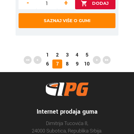
-
+
SAZNAJ VIŠE O GUMI
1
2
3
4
5
6
7
8
9
10
Internet prodaja guma
Dimitrija Tucovića 8,
24000 Subotica, Republika Srbija.