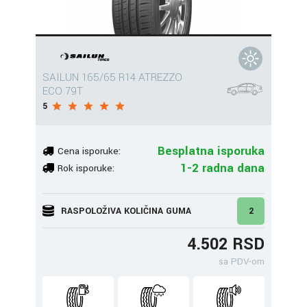
SAILUN 165/65 R14 ATREZZO
ECO 79T
5
Besplatna isporuka
Cena isporuke:
1-2 radna dana
Rok isporuke:
RASPOLOŽIVA KOLIČINA GUMA
2
4.502 RSD
sa PDV-om