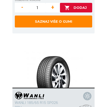
-
+
SAZNAJ VIŠE O GUMI
WANLI 185/65 R15 SP026