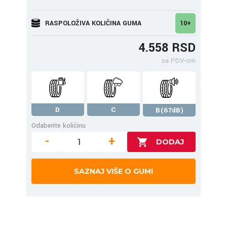
RASPOLOŽIVA KOLIČINA GUMA
10+
4.558 RSD
sa PDV-om
D
C
B(67dB)
Odaberite količinu
-
+
SAZNAJ VIŠE O GUMI