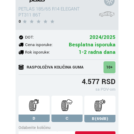
PETLAS 185/65 R14 ELEGANT
PT311 86T
0
2024/2025
DOT:
Besplatna isporuka
Cena isporuke:
1-2 radna dana
Rok isporuke:
RASPOLOŽIVA KOLIČINA GUMA
10+
4.577 RSD
sa PDV-om
D
C
B(69dB)
Odaberite količinu