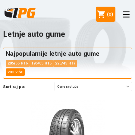
(
0
)
Letnje auto gume
Najpopularnije letnje auto gume
205/55 R16
195/65 R15
225/45 R17
VIDI VIŠE
Sortiraj po: