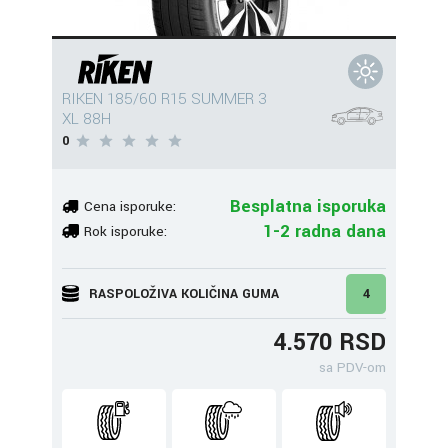
RIKEN 185/60 R15 SUMMER 3
XL 88H
0
Besplatna isporuka
Cena isporuke:
1-2 radna dana
Rok isporuke:
RASPOLOŽIVA KOLIČINA GUMA
4
4.570 RSD
sa PDV-om