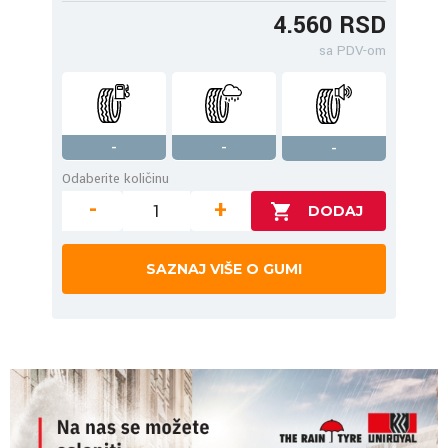
4.560 RSD
sa PDV-om
-
-
-
Odaberite količinu
-
+
SAZNAJ VIŠE O GUMI