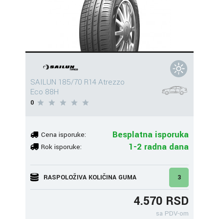
SAILUN 185/70 R14 Atrezzo
Eco 88H
0
Besplatna isporuka
Cena isporuke:
1-2 radna dana
Rok isporuke:
RASPOLOŽIVA KOLIČINA GUMA
3
4.570 RSD
sa PDV-om