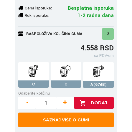
Besplatna isporuka
Cena isporuke:
1-2 radna dana
Rok isporuke:
RASPOLOŽIVA KOLIČINA GUMA
2
4.558 RSD
sa PDV-om
C
C
A(67dB)
Odaberite količinu
-
+
SAZNAJ VIŠE O GUMI