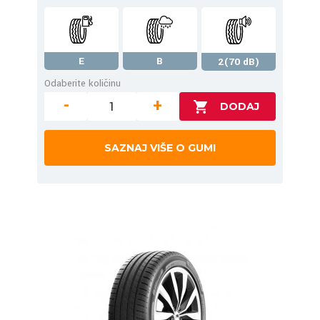
E
B
2(70 dB)
Odaberite količinu
-
+
SAZNAJ VIŠE O GUMI