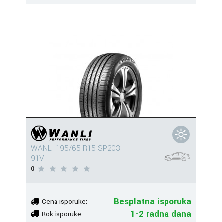
WANLI 195/65 R15 SP203
91V
0
Besplatna isporuka
Cena isporuke:
1-2 radna dana
Rok isporuke: