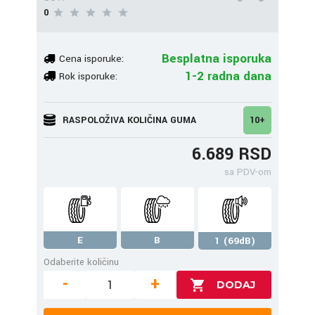
0
Besplatna isporuka
Cena isporuke:
1-2 radna dana
Rok isporuke:
RASPOLOŽIVA KOLIČINA GUMA
10+
6.689 RSD
sa PDV-om
E
B
1 (69dB)
Odaberite količinu
-
+