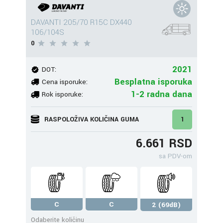
DAVANTI 205/70 R15C DX440
106/104S
0
2021
DOT:
Besplatna isporuka
Cena isporuke:
1-2 radna dana
Rok isporuke:
RASPOLOŽIVA KOLIČINA GUMA
1
6.661 RSD
sa PDV-om
C
C
2 (69dB)
Odaberite količinu