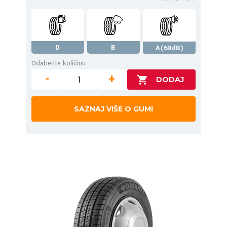
D
B
A(68dB)
Odaberite količinu
-
+
SAZNAJ VIŠE O GUMI