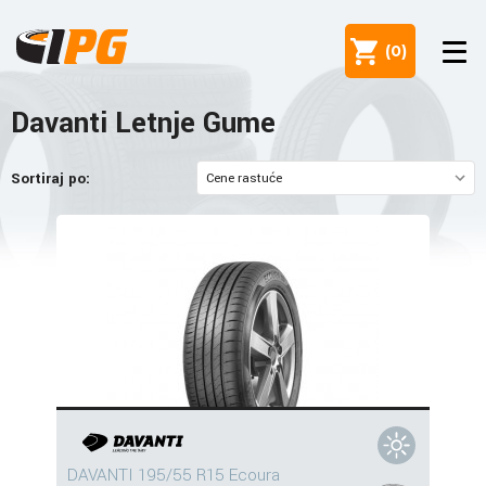
(
0
)
Davanti Letnje Gume
Sortiraj po:
DAVANTI 195/55 R15 Ecoura