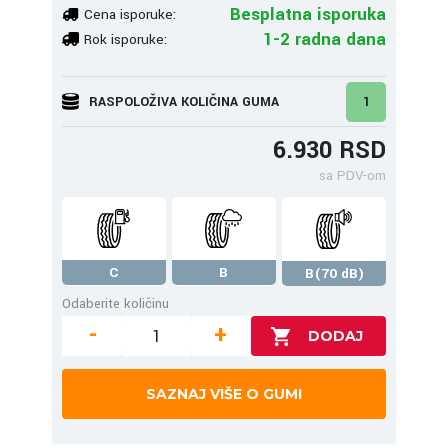
Besplatna isporuka
Cena isporuke:
1-2 radna dana
Rok isporuke:
RASPOLOŽIVA KOLIČINA GUMA
1
6.930 RSD
sa PDV-om
C
B
B(70 dB)
Odaberite količinu
-
+
SAZNAJ VIŠE O GUMI