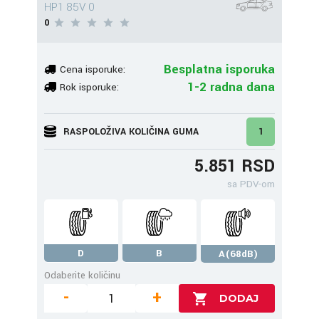
HP1 85V 0
0
Besplatna isporuka
Cena isporuke:
1-2 radna dana
Rok isporuke:
RASPOLOŽIVA KOLIČINA GUMA
1
5.851 RSD
sa PDV-om
D
B
A(68dB)
Odaberite količinu
-
+