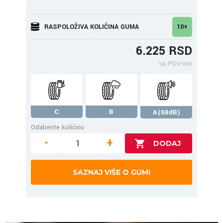
RASPOLOŽIVA KOLIČINA GUMA
10+
6.225 RSD
sa PDV-om
C
B
A(68dB)
Odaberite količinu
-
+
SAZNAJ VIŠE O GUMI