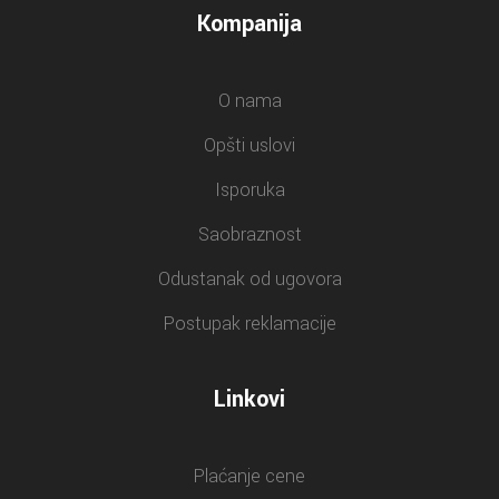
Kompanija
O nama
Opšti uslovi
Isporuka
Saobraznost
Odustanak od ugovora
Postupak reklamacije
Linkovi
Plaćanje cene