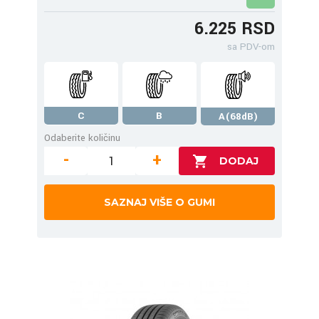
6.225 RSD
sa PDV-om
C
B
A(68dB)
Odaberite količinu
-
+
SAZNAJ VIŠE O GUMI