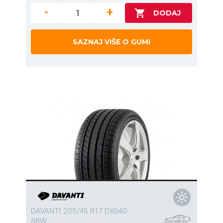
-
+
SAZNAJ VIŠE O GUMI
DAVANTI 205/45 R17 DX640
88W