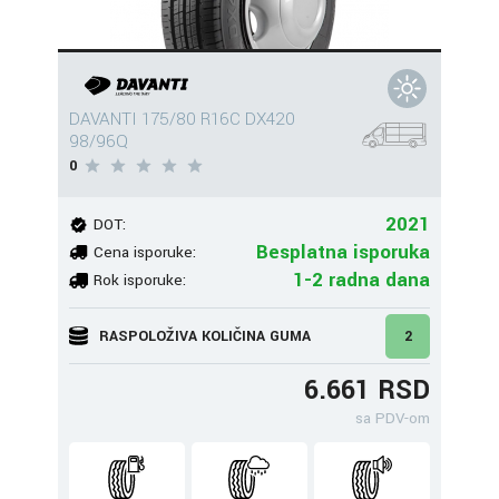
DAVANTI 175/80 R16C DX420
98/96Q
0
2021
DOT:
Besplatna isporuka
Cena isporuke:
1-2 radna dana
Rok isporuke:
RASPOLOŽIVA KOLIČINA GUMA
2
6.661 RSD
sa PDV-om