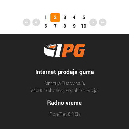
1
2
3
4
5
6
7
8
9
10
Internet prodaja guma
Dimitrija Tucovića 8,
24000 Subotica, Republika Srbija.
Radno vreme
Pon/Pet 8-16h