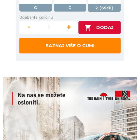
C
C
2 (69dB)
Odaberite količinu
-
+
SAZNAJ VIŠE O GUMI